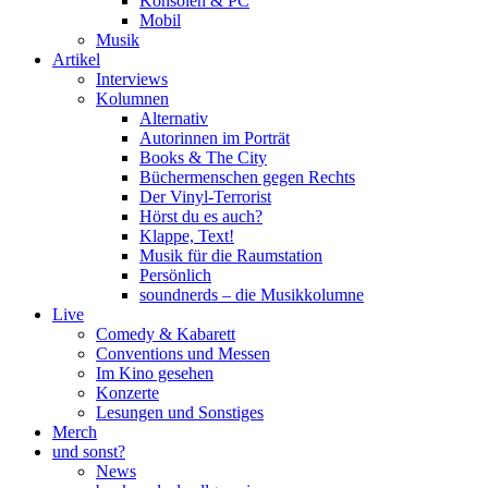
Konsolen & PC
Mobil
Musik
Artikel
Interviews
Kolumnen
Alternativ
Autorinnen im Porträt
Books & The City
Büchermenschen gegen Rechts
Der Vinyl-Terrorist
Hörst du es auch?
Klappe, Text!
Musik für die Raumstation
Persönlich
soundnerds – die Musikkolumne
Live
Comedy & Kabarett
Conventions und Messen
Im Kino gesehen
Konzerte
Lesungen und Sonstiges
Merch
und sonst?
News