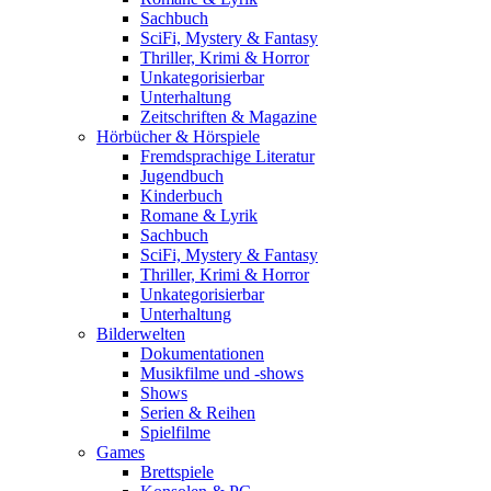
Sachbuch
SciFi, Mystery & Fantasy
Thriller, Krimi & Horror
Unkategorisierbar
Unterhaltung
Zeitschriften & Magazine
Hörbücher & Hörspiele
Fremdsprachige Literatur
Jugendbuch
Kinderbuch
Romane & Lyrik
Sachbuch
SciFi, Mystery & Fantasy
Thriller, Krimi & Horror
Unkategorisierbar
Unterhaltung
Bilderwelten
Dokumentationen
Musikfilme und -shows
Shows
Serien & Reihen
Spielfilme
Games
Brettspiele