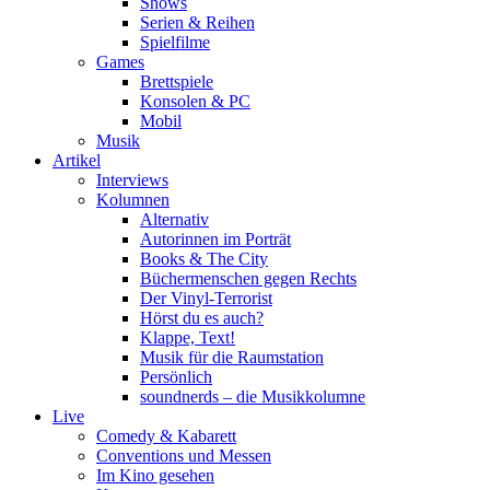
Shows
Serien & Reihen
Spielfilme
Games
Brettspiele
Konsolen & PC
Mobil
Musik
Artikel
Interviews
Kolumnen
Alternativ
Autorinnen im Porträt
Books & The City
Büchermenschen gegen Rechts
Der Vinyl-Terrorist
Hörst du es auch?
Klappe, Text!
Musik für die Raumstation
Persönlich
soundnerds – die Musikkolumne
Live
Comedy & Kabarett
Conventions und Messen
Im Kino gesehen