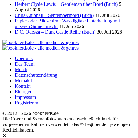
Herbert Clyde Lewis – Gentleman über Bord (Buch)
5.
August 2026
Chris Chibnall – Septembermord (Buch)
31. Juli 2026
Papier oder Bildschirm: Was digitale Unterhaltung mit
unseren Sinnen macht
31. Juli 2026
D.C. Odesza – Dark Castle Reihe (Buch)
30. Juli 2026
Über uns
Das Team
Merch
Datenschutzerklärung
Mediakit
Kontakt
Einloggen
Impressum
Registrieren
© 2012 - 2026 booknerds.de
Die Cover und Szenenfotos werden ausschließlich im dafür
vorgesehenen Rahmen verwendet - das © liegt bei den jeweiligen
Rechteinhabern.
✕