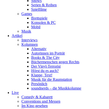
Shows
Serien & Reihen
Spielfilme
Games
Brettspiele
Konsolen & PC
Mobil
Musik
Artikel
Interviews
Kolumnen
Alternativ
Autorinnen im Porträt
Books & The City
Büchermenschen gegen Rechts
Der Vinyl-Terrorist
Hörst du es auch?
Klappe, Text!
Musik für die Raumstation
Persönlich
soundnerds – die Musikkolumne
Live
Comedy & Kabarett
Conventions und Messen
Im Kino gesehen