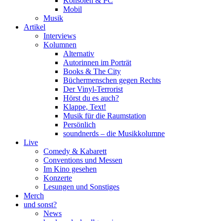
Konsolen & PC
Mobil
Musik
Artikel
Interviews
Kolumnen
Alternativ
Autorinnen im Porträt
Books & The City
Büchermenschen gegen Rechts
Der Vinyl-Terrorist
Hörst du es auch?
Klappe, Text!
Musik für die Raumstation
Persönlich
soundnerds – die Musikkolumne
Live
Comedy & Kabarett
Conventions und Messen
Im Kino gesehen
Konzerte
Lesungen und Sonstiges
Merch
und sonst?
News