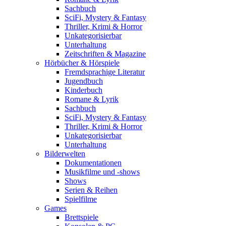
Sachbuch
SciFi, Mystery & Fantasy
Thriller, Krimi & Horror
Unkategorisierbar
Unterhaltung
Zeitschriften & Magazine
Hörbücher & Hörspiele
Fremdsprachige Literatur
Jugendbuch
Kinderbuch
Romane & Lyrik
Sachbuch
SciFi, Mystery & Fantasy
Thriller, Krimi & Horror
Unkategorisierbar
Unterhaltung
Bilderwelten
Dokumentationen
Musikfilme und -shows
Shows
Serien & Reihen
Spielfilme
Games
Brettspiele