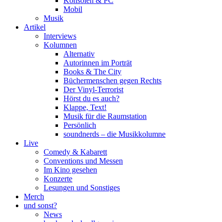
Konsolen & PC
Mobil
Musik
Artikel
Interviews
Kolumnen
Alternativ
Autorinnen im Porträt
Books & The City
Büchermenschen gegen Rechts
Der Vinyl-Terrorist
Hörst du es auch?
Klappe, Text!
Musik für die Raumstation
Persönlich
soundnerds – die Musikkolumne
Live
Comedy & Kabarett
Conventions und Messen
Im Kino gesehen
Konzerte
Lesungen und Sonstiges
Merch
und sonst?
News