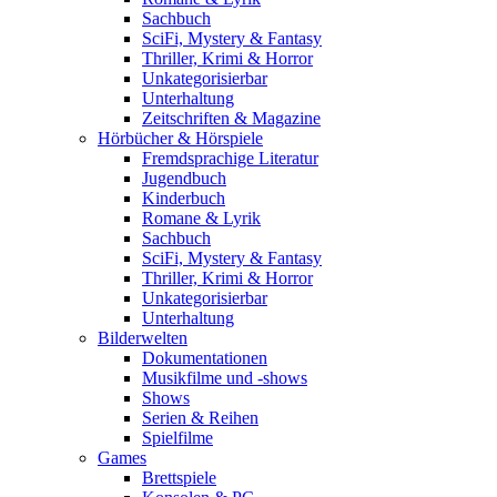
Sachbuch
SciFi, Mystery & Fantasy
Thriller, Krimi & Horror
Unkategorisierbar
Unterhaltung
Zeitschriften & Magazine
Hörbücher & Hörspiele
Fremdsprachige Literatur
Jugendbuch
Kinderbuch
Romane & Lyrik
Sachbuch
SciFi, Mystery & Fantasy
Thriller, Krimi & Horror
Unkategorisierbar
Unterhaltung
Bilderwelten
Dokumentationen
Musikfilme und -shows
Shows
Serien & Reihen
Spielfilme
Games
Brettspiele