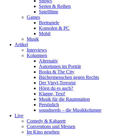
Shows
Serien & Reihen
Spielfilme
Games
Brettspiele
Konsolen & PC
Mobil
Musik
Artikel
Interviews
Kolumnen
Alternativ
Autorinnen im Porträt
Books & The City
Büchermenschen gegen Rechts
Der Vinyl-Terrorist
Hörst du es auch?
Klappe, Text!
Musik für die Raumstation
Persönlich
soundnerds – die Musikkolumne
Live
Comedy & Kabarett
Conventions und Messen
Im Kino gesehen