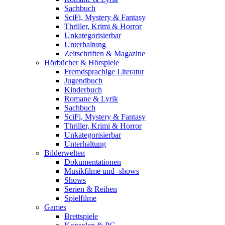
Sachbuch
SciFi, Mystery & Fantasy
Thriller, Krimi & Horror
Unkategorisierbar
Unterhaltung
Zeitschriften & Magazine
Hörbücher & Hörspiele
Fremdsprachige Literatur
Jugendbuch
Kinderbuch
Romane & Lyrik
Sachbuch
SciFi, Mystery & Fantasy
Thriller, Krimi & Horror
Unkategorisierbar
Unterhaltung
Bilderwelten
Dokumentationen
Musikfilme und -shows
Shows
Serien & Reihen
Spielfilme
Games
Brettspiele