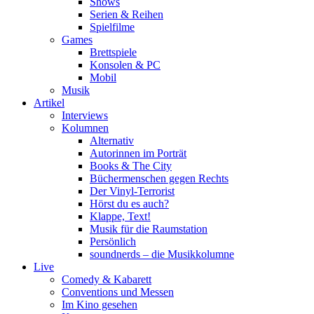
Shows
Serien & Reihen
Spielfilme
Games
Brettspiele
Konsolen & PC
Mobil
Musik
Artikel
Interviews
Kolumnen
Alternativ
Autorinnen im Porträt
Books & The City
Büchermenschen gegen Rechts
Der Vinyl-Terrorist
Hörst du es auch?
Klappe, Text!
Musik für die Raumstation
Persönlich
soundnerds – die Musikkolumne
Live
Comedy & Kabarett
Conventions und Messen
Im Kino gesehen