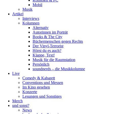
Konsolen & PC
Mobil
Musik
Artikel
Interviews
Kolumnen
Alternativ
Autorinnen im Porträt
Books & The City
Büchermenschen gegen Rechts
Der Vinyl-Terrorist
Hörst du es auch?
Klappe, Text!
Musik für die Raumstation
Persönlich
soundnerds – die Musikkolumne
Live
Comedy & Kabarett
Conventions und Messen
Im Kino gesehen
Konzerte
Lesungen und Sonstiges
Merch
und sonst?
News