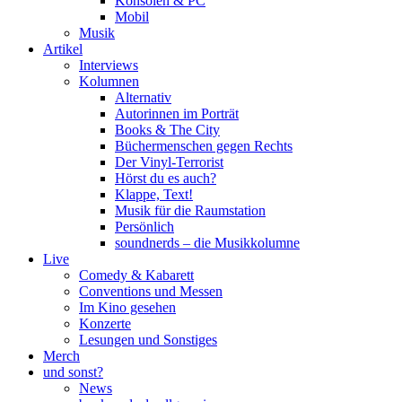
Konsolen & PC
Mobil
Musik
Artikel
Interviews
Kolumnen
Alternativ
Autorinnen im Porträt
Books & The City
Büchermenschen gegen Rechts
Der Vinyl-Terrorist
Hörst du es auch?
Klappe, Text!
Musik für die Raumstation
Persönlich
soundnerds – die Musikkolumne
Live
Comedy & Kabarett
Conventions und Messen
Im Kino gesehen
Konzerte
Lesungen und Sonstiges
Merch
und sonst?
News