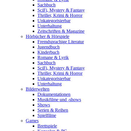
Sachbuch
SciFi, Mystery & Fantasy
Thriller, Krimi & Horror
Unkategorisierbar
Unterhaltung
Zeitschriften & Magazine
Hörbücher & Hörspiele
Fremdsprachige Literatur
Jugendbuch
Kinderbuch
Romane & Lyrik
Sachbuch
SciFi, Mystery & Fantasy
Thriller, Krimi & Horror
Unkategorisierbar
Unterhaltung
Bilderwelten
Dokumentationen
Musikfilme und -shows
Shows
Serien & Reihen
Spielfilme
Games
Brettspiele