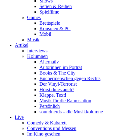
Shows
Serien & Reihen
Spielfilme
Games
Brettspiele
Konsolen & PC
Mobil
Musik
Artikel
Interviews
Kolumnen
Alternativ
Autorinnen im Porträt
Books & The City
Büchermenschen gegen Rechts
Der Vinyl-Terrorist
Hörst du es auch?
Klappe, Text!
Musik für die Raumstation
Persönlich
soundnerds – die Musikkolumne
Live
Comedy & Kabarett
Conventions und Messen
Im Kino gesehen