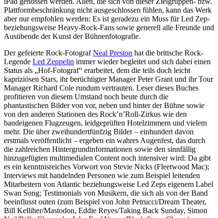
iPad genossen werden. Allen, die sich von dieser Zielgruppen- bzw.
Plattformbeschränkung nicht ausgeschlossen fühlen, kann das Werk
aber nur empfohlen werden: Es ist geradezu ein Muss für Led Zep-
beziehungsweise Heavy-Rock-Fans sowie generell alle Freunde und
Ausübende der Kunst der Bühnenfotografie.
Der gefeierte Rock-Fotograf
Neal Preston
hat die britische Rock-
Legende
Led Zeppelin
immer wieder begleitet und sich dabei
einen
Status als „Hof-Fotograf“ erarbeitet, dem die teils doch leicht
kapriziösen Stars, ihr berüchtigter Manager Peter Grant und ihr Tour
Manager Richard Cole rundum vertrauten. Leser dieses Buches
profitieren von diesem Umstand noch heute durch die
phantastischen Bilder von vor, neben und hinter der Bühne sowie
von den anderen Stationen des Rock’n’Roll-Zirkus wie den
bandeigenen Flugzeugen, leidgeprüften Hotelzimmern und vielem
mehr. Die über zweihundertfünfzig Bilder – einhundert davon
erstmals veröffentlicht – ergeben ein wahres Augenfest, das durch
die zahlreichen Hintergrundinformationen sowie den sinnfällig
hinzugefügten multimedialen Content noch intensiver wird: Da gibt
es ein kenntnisreiches Vorwort von Stevie Nicks (Fleetwood Mac);
Interviews mit handelnden Personen wie zum Beispiel leitenden
Mitarbeitern von Atlantic beziehungsweise Led Zeps eigenem Label
Swan Song; Testimonials von Musikern, die sich als von der Band
beeinflusst outen (zum Beispiel von John Petrucci/Dream Theater,
Bill Kelliher/Mastodon, Eddie Reyes/Taking Back Sunday, Simon