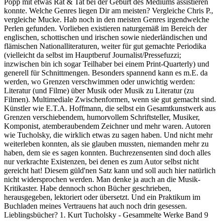
Popp mit etwas Rat & Tat bei der Geburt des Mediums assistieren
konnte. Welche Genres liegen Dir am meisten? Vergleiche Chris P.,
vergleiche Mucke. Hab noch in den meisten Genres irgendwelche
Perlen gefunden. Vorlieben existieren naturgemäß im Bereich der
englischen, schottischen und irischen sowie niederländischen und
flämischen Nationalliteraturen, weiter für gut gemachte Periodika
(vielleicht da selbst im Hauptberuf Journalist/Pressefuzzi;
inzwischen bin ich sogar Teilhaber bei einem Print-Quarterly) und
generell für Schnittmengen. Besonders spannend kann es m.E. da
werden, wo Grenzen verschwimmen oder unwichtig werden:
Literatur (und Filme) über Musik oder Musik zu Literatur (zu
Filmen). Multimediale Zwischenformen, wenn sie gut gemacht sind.
Künstler wie E.T.A. Hoffmann, die selbst ein Gesamtkunstwerk aus
Grenzen verschiebendem, humorvollem Schriftsteller, Musiker,
Komponist, atemberaubendem Zeichner und mehr waren. Autoren
wie Tucholsky, die wirklich etwas zu sagen haben. Und nicht mehr
weiterleben konnten, als sie glauben mussten, niemanden mehr zu
haben, dem sie es sagen konnten. Buchrezensenten sind doch alles
nur verkrachte Existenzen, bei denen es zum Autor selbst nicht
gereicht hat! Diesem güld'nen Satz kann und soll auch hier natürlich
nicht widersprochen werden. Man denke ja auch an die Musik-
Kritikaster. Habe dennoch schon Bücher geschrieben,
herausgegeben, lektoriert oder übersetzt. Und ein Praktikum im
Buchladen meines Vertrauens hat auch noch drin gesessen.
Lieblingsbücher? 1. Kurt Tucholsky - Gesammelte Werke Band 9