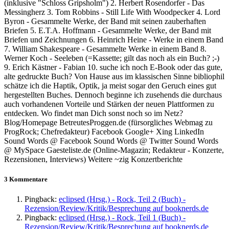
(inklusive "Schloss Gripsholm") 2. Herbert Rosendorfer - Das
Messingherz 3. Tom Robbins - Still Life With Woodpecker 4. Lord
Byron - Gesammelte Werke, der Band mit seinen zauberhaften
Briefen 5. E.T.A. Hoffmann - Gesammelte Werke, der Band mit
Briefen und Zeichnungen 6. Heinrich Heine - Werke in einem Band
7. William Shakespeare - Gesammelte Werke in einem Band 8.
Werner Koch - Seeleben (=Kassette; gilt das noch als ein Buch? ;-)
9. Erich Kästner - Fabian 10. suche ich noch E-Book oder das gute,
alte gedruckte Buch? Von Hause aus im klassischen Sinne bibliophil
schätze ich die Haptik, Optik, ja meist sogar den Geruch eines gut
hergestellten Buches. Dennoch beginne ich zusehends die durchaus
auch vorhandenen Vorteile und Stärken der neuen Plattformen zu
entdecken. Wo findet man Dich sonst noch so im Netz?
Blog/Homepage BetreutesProggen.de (fürsorgliches Webmag zu
ProgRock; Chefredakteur) Facebook Google+ Xing LinkedIn
Sound Words @ Facebook Sound Words @ Twitter Sound Words
@ MySpace Gaesteliste.de (Online-Magazin; Redakteur - Konzerte,
Rezensionen, Interviews) Weitere ~zig Konzertberichte
3 Kommentare
Pingback:
eclipsed (Hrsg.) - Rock, Teil 2 (Buch) -
Rezension/Review/Kritik/Besprechung auf booknerds.de
Pingback:
eclipsed (Hrsg.) - Rock, Teil 1 (Buch) -
Rezension/Review/Kritik/Besprechung auf booknerds.de