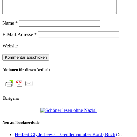
Name
*
E-Mail-Adresse
*
Website
Aktionen für diesen Artikel:
Übrigens:
Neu auf booknerds.de
Herbert Clyde Lewis – Gentleman über Bord (Buch)
5.