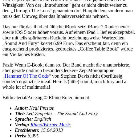
Winzigkeit: Von der „Introduction“ geht es nicht direkt weiter zu
den „Through The Lens“ genannten drei Hauptteilen, sondern man
muss den Umweg über das Inhaltsverzeichnis nehmen.
Das nur für das iPad erhältliche iBook setzt iBook 2.0 oder neuer
sowie iOS 5 oder höher voraus. Auf einem iPad 1 lief es akzeptabel,
aber mit teils spürbarem Ruckeln beziehungsweise Wartezeiten.
„Sound And Fury“ kostet 6,99 Euro. Das erscheint fair, denn ein
entsprechend produziertes, gedrucktes „Coffee Table Book“ würde
ein Vielfaches kosten.
Fazit: Wenn E-Book, dann so. Der Band macht die unautorisierte,
aber gerade dadurch besonders leckere Zep-Monographie
„
Hammer Of The Gods
“ von Stephen Davis nicht überflüssig,
sondern ergänzt sie ideal. Here is (little) sound, much fury and a
whole lot of multimedia!
Bildmaterial/Auszug © Rhino Entertainment
Autor:
Neal Preston
Titel:
Led Zeppelin – The Sound And Fury
Sprache:
Englisch
Verlag:
Rhino/Warner Music
Erschienen:
15.04.2013
Preis:
6,99€