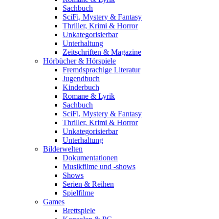
Sachbuch
SciFi, Mystery & Fantasy
Thriller, Krimi & Horror
Unkategorisierbar
Unterhaltung
Zeitschriften & Magazine
Hörbücher & Hörspiele
Fremdsprachige Literatur
Jugendbuch
Kinderbuch
Romane & Lyrik
Sachbuch
SciFi, Mystery & Fantasy
Thriller, Krimi & Horror
Unkategorisierbar
Unterhaltung
Bilderwelten
Dokumentationen
Musikfilme und -shows
Shows
Serien & Reihen
Spielfilme
Games
Brettspiele