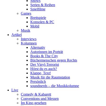
Shows
Serien & Reihen
Spielfilme
Games
Brettspiele
Konsolen & PC
Mobil
Musik
Artikel
Interviews
Kolumnen
Alternativ
Autorinnen im Porträt
Books & The City
Büchermenschen gegen Rechts
Der Vinyl-Terrorist
Hörst du es auch?
Klappe, Text!
Musik für die Raumstation
Persönlich
soundnerds – die Musikkolumne
Live
Comedy & Kabarett
Conventions und Messen
Im Kino gesehen