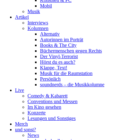
Konsolen & PC
Mobil
Musik
Artikel
Interviews
Kolumnen
Alternativ
Autorinnen im Porträt
Books & The City
Büchermenschen gegen Rechts
Der Vinyl-Terrorist
Hörst du es auch?
Klappe, Text!
Musik für die Raumstation
Persönlich
soundnerds – die Musikkolumne
Live
Comedy & Kabarett
Conventions und Messen
Im Kino gesehen
Konzerte
Lesungen und Sonstiges
Merch
und sonst?
News