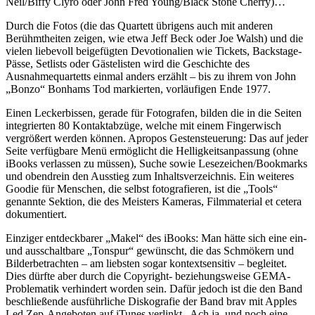
Neil/Biffy Clyro oder John Fred Young/Black Stone Cherry)…
Durch die Fotos (die das Quartett übrigens auch mit anderen
Berühmtheiten zeigen, wie etwa Jeff Beck oder Joe Walsh) und die
vielen liebevoll beigefügten Devotionalien wie Tickets, Backstage-
Pässe, Setlists oder Gästelisten wird die Geschichte des
Ausnahmequartetts einmal anders erzählt – bis zu ihrem von John
„Bonzo“ Bonhams Tod markierten, vorläufigen Ende 1977.
Einen Leckerbissen, gerade für Fotografen, bilden die in die Seiten
integrierten 80 Kontaktabzüge, welche mit einem Fingerwisch
vergrößert werden können. Apropos Gestensteuerung: Das auf jeder
Seite verfügbare Menü ermöglicht die Helligkeitsanpassung (ohne
iBooks verlassen zu müssen), Suche sowie Lesezeichen/Bookmarks
und obendrein den Ausstieg zum Inhaltsverzeichnis. Ein weiteres
Goodie für Menschen, die selbst fotografieren, ist die „Tools“
genannte Sektion, die des Meisters Kameras, Filmmaterial et cetera
dokumentiert.
Einziger entdeckbarer „Makel“ des iBooks: Man hätte sich eine ein-
und ausschaltbare „Tonspur“ gewünscht, die das Schmökern und
Bilderbetrachten – am liebsten sogar kontextsensitiv – begleitet.
Dies dürfte aber durch die Copyright- beziehungsweise GEMA-
Problematik verhindert worden sein. Dafür jedoch ist die den Band
beschließende ausführliche Diskografie der Band brav mit Apples
Led Zep-Angeboten auf iTunes verlinkt. Ach ja, und noch eine