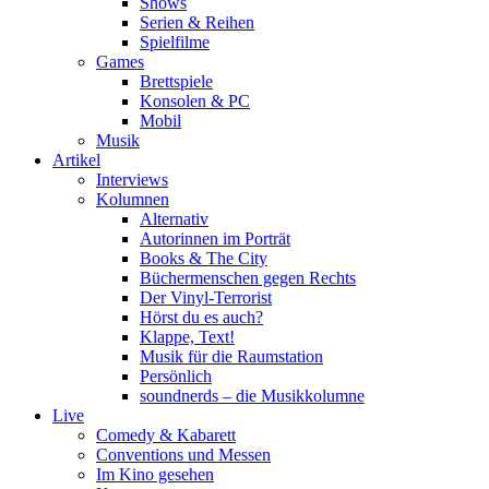
Shows
Serien & Reihen
Spielfilme
Games
Brettspiele
Konsolen & PC
Mobil
Musik
Artikel
Interviews
Kolumnen
Alternativ
Autorinnen im Porträt
Books & The City
Büchermenschen gegen Rechts
Der Vinyl-Terrorist
Hörst du es auch?
Klappe, Text!
Musik für die Raumstation
Persönlich
soundnerds – die Musikkolumne
Live
Comedy & Kabarett
Conventions und Messen
Im Kino gesehen