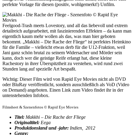
perfekte Vorlage für diesen (positiv, wohlgemerkt!) Unfilm.
Feelgood-Trash meets Lovestory, und all das liebevoll und extrem
detailreich aufgearbeitet, mit faszinierenden Effekten – da kann man
eigentlich kaum mehr wollen als das, was man hier geboten
bekommt. „Makkhi – Die Rache der Fliege“ ist perfektes Heimkino
für die Familie – vielleicht etwas derb für die U12-Fraktion, weil
Jani ganz schön brutal zu seinem Widersacher und Mörder sein
kann, doch wer die geistige Reife erlangt hat, diese kleine
Rachestory in ihrer Überspitztheit zu verstehen, wird rund zwei
Stunden lang auf spezielle Art bespaßt.
Wichtig: Dieser Film wird von Rapid Eye Movies nicht als DVD
oder BluRay veröffentlicht, sondern ausschließlich als VoD (Video
on Demand) angeboten. Einen Link zum Video findet ihr in der
untenstehenden Infobox.
Filmsheet & Szenenfotos © Rapid Eye Movies
Titel:
Makkhi – Die Rache der Fliege
Originaltitel:
Eega
Produktionsland und -jahr:
Indien, 2012
Genre: