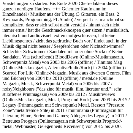
Vorstellungen zu starten. Bis Ende 2020 Chefredakteur dieses
ganzen nerdigen Haufens. +++ Gelernter Kaufmann im
Einzelhandel / Musiker aus der Übung (3 Gitarren, ein Bass, 2
Keyboards, Programming; FL Studio) / verpeilt / ist manchmal so
kompliziert, dass er sich selbst nicht versteht / nimmt sich nicht
immer ernst / hat die Geschmacksknospen quer sitzen / musikalisch,
literarisch und audiovisuell extrem aufgeschlossen, hat keine
Lieblingsgenres / zieht das gedruckte Buch vor / findet auch in der
Musik digital nicht besser / Seepferdchen oder Nichtschwimmer?
Schlechter Schwimmer / Sandalen mit oder ohne Socken? Keine
Sandalen. Vita (schreibend) BloodDawn (Online-Musikmagazin,
Schwerpunkt Metal) von 2003 bis 2006 (offline) / Tinnitus-Mag
(Online-Musikmagazin, Alternative/Indie/Rock) in 2004 (offline) /
Scarred For Life (Online-Magazin, Musik aus diversen Genres, Film
und Bücher) von 2004 bis 2010 (offline) / metal.de (Online-
Magazin, Musik, Schwerpunkt Metal) von 2006 bis 2007 /
noisyNeighbours ("das zine für musik, film, literatur und."; sehr
stiloffenes Printmagazin) von 2009 bis 2012 / Musikreviews
(Online-Musikmagazin, Metal, Prog und Rock) von 2009 bis 2015 /
Legacy (Printmagazin mit Schwerpunkt Metal, Ressort "Pressure
Zone"/metalfremde Stile) in 2011 / multimania (Printmagazin für
Literatur, Filme, Serien und Games; Ableger des Legacy) in 2011 /
Betreutes Proggen (Onlinemagazin mit Schwerpunkt Progrock/-
metal; Webmaster, Gelegenheits-Rezensent) von 2015 bis 2020.