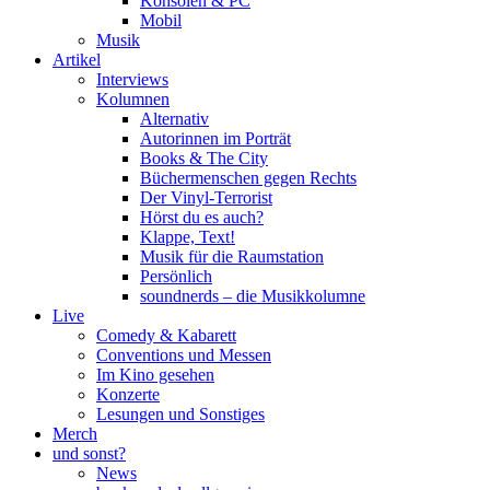
Konsolen & PC
Mobil
Musik
Artikel
Interviews
Kolumnen
Alternativ
Autorinnen im Porträt
Books & The City
Büchermenschen gegen Rechts
Der Vinyl-Terrorist
Hörst du es auch?
Klappe, Text!
Musik für die Raumstation
Persönlich
soundnerds – die Musikkolumne
Live
Comedy & Kabarett
Conventions und Messen
Im Kino gesehen
Konzerte
Lesungen und Sonstiges
Merch
und sonst?
News