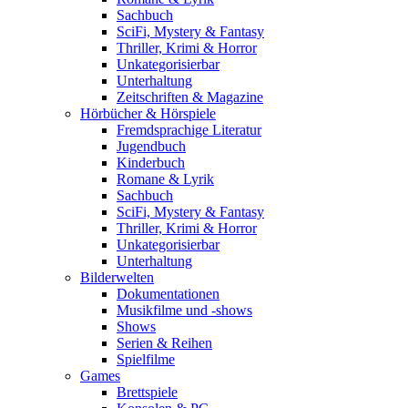
Sachbuch
SciFi, Mystery & Fantasy
Thriller, Krimi & Horror
Unkategorisierbar
Unterhaltung
Zeitschriften & Magazine
Hörbücher & Hörspiele
Fremdsprachige Literatur
Jugendbuch
Kinderbuch
Romane & Lyrik
Sachbuch
SciFi, Mystery & Fantasy
Thriller, Krimi & Horror
Unkategorisierbar
Unterhaltung
Bilderwelten
Dokumentationen
Musikfilme und -shows
Shows
Serien & Reihen
Spielfilme
Games
Brettspiele