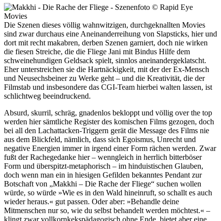
Die Szenen dieses völlig wahnwitzigen, durchgeknallten Movies
sind zwar durchaus eine Aneinanderreihung von Slapsticks, hier und
dort mit recht makabren, derben Szenen garniert, doch nie wirken
die fiesen Streiche, die die Fliege Jani mit Bindus Hilfe dem
schweinehundigen Geldsack spielt, sinnlos aneinandergeklatscht.
Eher unterstreichen sie die Hartnäckigkeit, mit der der Ex-Mensch
und Neusechsbeiner zu Werke geht – und die Kreativität, die der
Filmstab und insbesondere das CGI-Team hierbei walten lassen, ist
schlichtweg beeindruckend.
Absurd, skurril, schräg, gnadenlos bekloppt und völlig over the top
werden hier sämtliche Register des komischen Films gezogen, doch
bei all den Lachattacken-Triggern gerät die Message des Films nie
aus dem Blickfeld, nämlich, dass sich Egoismus, Unrecht und
negative Energien immer in irgend einer Form rächen werden. Zwar
fußt der Rachegedanke hier – wenngleich in herrlich bitterböser
Form und überspitzt-metaphorisch – im hinduistischen Glauben,
doch wenn man ein in hiesigen Gefilden bekanntes Pendant zur
Botschaft von „Makkhi – Die Rache der Fliege“ suchen wollen
würde, so würde »Wie es in den Wald hineinruft, so schallt es auch
wieder heraus.« gut passen. Oder aber: »Behandle deine
Mitmenschen nur so, wie du selbst behandelt werden möchtest.« –
klingt zwar vollkornkekspädagogisch ohne Ende, bietet aber eine