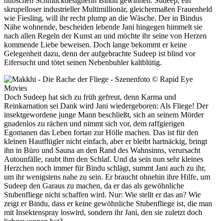
hübschen Schmuckdesignerin Bindu gewinnen: Sudeep, ein
skrupelloser industrieller Multimillionär, gleichermaßen Frauenheld
wie Fiesling, will ihr recht plump an die Wäsche. Der in Bindus
Nähe wohnende, bescheiden lebende Jani hingegen himmelt sie
nach allen Regeln der Kunst an und möchte ihr seine von Herzen
kommende Liebe beweisen. Doch lange bekommt er keine
Gelegenheit dazu, denn der aufgebrachte Sudeep ist blind vor
Eifersucht und tötet seinen Nebenbuhler kaltblütig.
Doch Sudeep hat sich zu früh gefreut, denn Karma und
Reinkarnation sei Dank wird Jani wiedergeboren: Als Fliege! Der
insektgewordene junge Mann beschließt, sich an seinem Mörder
gnadenlos zu rächen und nimmt sich vor, dem raffgierigen
Egomanen das Leben fortan zur Hölle machen. Das ist für den
kleinen Hautflügler nicht einfach, aber er bleibt hartnäckig, bringt
ihn in Büro und Sauna an den Rand des Wahnsinns, verursacht
Autounfälle, raubt ihm den Schlaf. Und da sein nun sehr kleines
Herzchen noch immer für Bindu schlägt, summt Jani auch zu ihr,
um ihr wenigstens nahe zu sein. Er braucht ohnehin ihre Hilfe, um
Sudeep den Garaus zu machen, da er das als gewöhnliche
Stubenfliege nicht schaffen wird. Nur: Wie stellt er das an? Wie
zeigt er Bindu, dass er keine gewöhnliche Stubenfliege ist, die man
mit Insektenspray loswird, sondern ihr Jani, den sie zuletzt doch