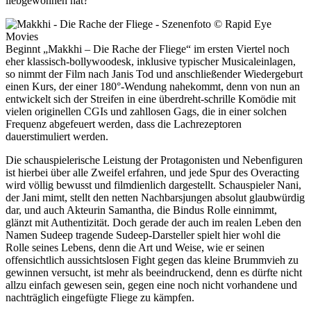
liebgewonnen hat?
Beginnt „Makkhi – Die Rache der Fliege“ im ersten Viertel noch
eher klassisch-bollywoodesk, inklusive typischer Musicaleinlagen,
so nimmt der Film nach Janis Tod und anschließender Wiedergeburt
einen Kurs, der einer 180°-Wendung nahekommt, denn von nun an
entwickelt sich der Streifen in eine überdreht-schrille Komödie mit
vielen originellen CGIs und zahllosen Gags, die in einer solchen
Frequenz abgefeuert werden, dass die Lachrezeptoren
dauerstimuliert werden.
Die schauspielerische Leistung der Protagonisten und Nebenfiguren
ist hierbei über alle Zweifel erfahren, und jede Spur des Overacting
wird völlig bewusst und filmdienlich dargestellt. Schauspieler Nani,
der Jani mimt, stellt den netten Nachbarsjungen absolut glaubwürdig
dar, und auch Akteurin Samantha, die Bindus Rolle einnimmt,
glänzt mit Authentizität. Doch gerade der auch im realen Leben den
Namen Sudeep tragende Sudeep-Darsteller spielt hier wohl die
Rolle seines Lebens, denn die Art und Weise, wie er seinen
offensichtlich aussichtslosen Fight gegen das kleine Brummvieh zu
gewinnen versucht, ist mehr als beeindruckend, denn es dürfte nicht
allzu einfach gewesen sein, gegen eine noch nicht vorhandene und
nachträglich eingefügte Fliege zu kämpfen.