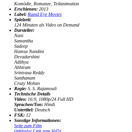
Komödie, Romanze, Teilanimation
Erschienen:
2013
Label:
Rapid Eye Movies
Spielzeit:
124 Minuten als Video on Demand
Darsteller:
Nani
Samantha
Sudeep
Hamsa Nandini
Devadarshini
Adithya
Abhiram
Srinivasa Reddy
Santhanam
Crazy Mohan
Regie:
S. S. Rajamouli
Technische Details
Video:
16:9, 1080p/24 Fu
ll HD
Sprachen/Ton
:
Hindi
Untertitel:
Deutsch
FSK:
12
Sonstige Informationen:
Seite zum Film
(inklusive Link zum VoD)