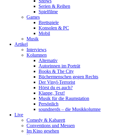
Shows
Serien & Reihen
Spielfilme
Games
Brettspiele
Konsolen & PC
Mobil
Musik
Artikel
Interviews
Kolumnen
Alternativ
Autorinnen im Porträt
Books & The City
Büchermenschen gegen Rechts
Der Vinyl-Terrorist
Hörst du es auch?
Klappe, Text!
Musik für die Raumstation
Persönlich
soundnerds – die Musikkolumne
Live
Comedy & Kabarett
Conventions und Messen
Im Kino gesehen