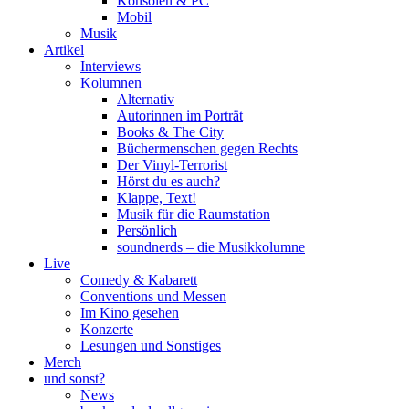
Konsolen & PC
Mobil
Musik
Artikel
Interviews
Kolumnen
Alternativ
Autorinnen im Porträt
Books & The City
Büchermenschen gegen Rechts
Der Vinyl-Terrorist
Hörst du es auch?
Klappe, Text!
Musik für die Raumstation
Persönlich
soundnerds – die Musikkolumne
Live
Comedy & Kabarett
Conventions und Messen
Im Kino gesehen
Konzerte
Lesungen und Sonstiges
Merch
und sonst?
News