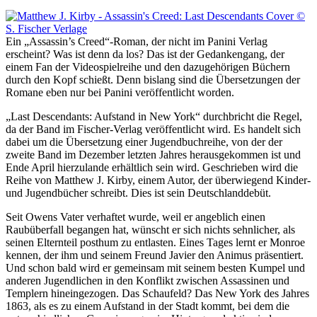
Ein „Assassin’s Creed“-Roman, der nicht im Panini Verlag
erscheint? Was ist denn da los? Das ist der Gedankengang, der
einem Fan der Videospielreihe und den dazugehörigen Büchern
durch den Kopf schießt. Denn bislang sind die Übersetzungen der
Romane eben nur bei Panini veröffentlicht worden.
„Last Descendants: Aufstand in New York“ durchbricht die Regel,
da der Band im Fischer-Verlag veröffentlicht wird. Es handelt sich
dabei um die Übersetzung einer Jugendbuchreihe, von der der
zweite Band im Dezember letzten Jahres herausgekommen ist und
Ende April hierzulande erhältlich sein wird. Geschrieben wird die
Reihe von Matthew J. Kirby, einem Autor, der überwiegend Kinder-
und Jugendbücher schreibt. Dies ist sein Deutschlanddebüt.
Seit Owens Vater verhaftet wurde, weil er angeblich einen
Raubüberfall begangen hat, wünscht er sich nichts sehnlicher, als
seinen Elternteil posthum zu entlasten. Eines Tages lernt er Monroe
kennen, der ihm und seinem Freund Javier den Animus präsentiert.
Und schon bald wird er gemeinsam mit seinem besten Kumpel und
anderen Jugendlichen in den Konflikt zwischen Assassinen und
Templern hineingezogen. Das Schaufeld? Das New York des Jahres
1863, als es zu einem Aufstand in der Stadt kommt, bei dem die