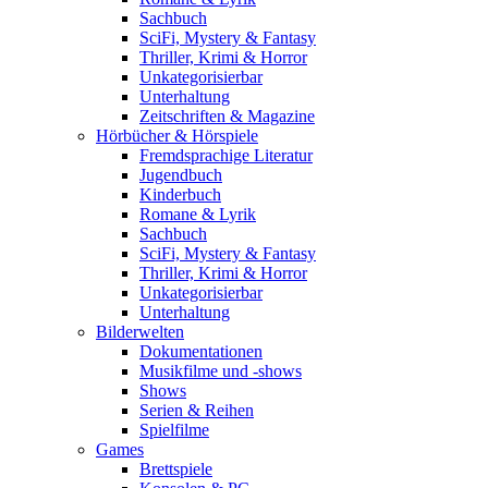
Sachbuch
SciFi, Mystery & Fantasy
Thriller, Krimi & Horror
Unkategorisierbar
Unterhaltung
Zeitschriften & Magazine
Hörbücher & Hörspiele
Fremdsprachige Literatur
Jugendbuch
Kinderbuch
Romane & Lyrik
Sachbuch
SciFi, Mystery & Fantasy
Thriller, Krimi & Horror
Unkategorisierbar
Unterhaltung
Bilderwelten
Dokumentationen
Musikfilme und -shows
Shows
Serien & Reihen
Spielfilme
Games
Brettspiele