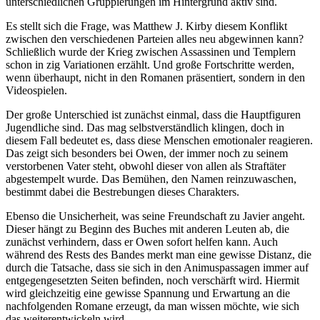
unterschiedlichen Gruppierungen im Hintergrund aktiv sind.
Es stellt sich die Frage, was Matthew J. Kirby diesem Konflikt
zwischen den verschiedenen Parteien alles neu abgewinnen kann?
Schließlich wurde der Krieg zwischen Assassinen und Templern
schon in zig Variationen erzählt. Und große Fortschritte werden,
wenn überhaupt, nicht in den Romanen präsentiert, sondern in den
Videospielen.
Der große Unterschied ist zunächst einmal, dass die Hauptfiguren
Jugendliche sind. Das mag selbstverständlich klingen, doch in
diesem Fall bedeutet es, dass diese Menschen emotionaler reagieren.
Das zeigt sich besonders bei Owen, der immer noch zu seinem
verstorbenen Vater steht, obwohl dieser von allen als Straftäter
abgestempelt wurde. Das Bemühen, den Namen reinzuwaschen,
bestimmt dabei die Bestrebungen dieses Charakters.
Ebenso die Unsicherheit, was seine Freundschaft zu Javier angeht.
Dieser hängt zu Beginn des Buches mit anderen Leuten ab, die
zunächst verhindern, dass er Owen sofort helfen kann. Auch
während des Rests des Bandes merkt man eine gewisse Distanz, die
durch die Tatsache, dass sie sich in den Animuspassagen immer auf
entgegengesetzten Seiten befinden, noch verschärft wird. Hiermit
wird gleichzeitig eine gewisse Spannung und Erwartung an die
nachfolgenden Romane erzeugt, da man wissen möchte, wie sich
das weiterentwickeln wird.