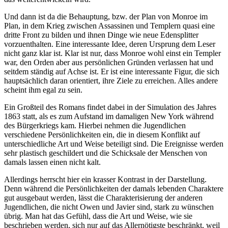
Und dann ist da die Behauptung, bzw. der Plan von Monroe im
Plan, in dem Krieg zwischen Assassinen und Templern quasi eine
dritte Front zu bilden und ihnen Dinge wie neue Edensplitter
vorzuenthalten. Eine interessante Idee, deren Ursprung dem Leser
nicht ganz klar ist. Klar ist nur, dass Monroe wohl einst ein Templer
war, den Orden aber aus persönlichen Gründen verlassen hat und
seitdem ständig auf Achse ist. Er ist eine interessante Figur, die sich
hauptsächlich daran orientiert, ihre Ziele zu erreichen. Alles andere
scheint ihm egal zu sein.
Ein Großteil des Romans findet dabei in der Simulation des Jahres
1863 statt, als es zum Aufstand im damaligen New York während
des Bürgerkriegs kam. Hierbei nehmen die Jugendlichen
verschiedene Persönlichkeiten ein, die in diesem Konflikt auf
unterschiedliche Art und Weise beteiligt sind. Die Ereignisse werden
sehr plastisch geschildert und die Schicksale der Menschen von
damals lassen einen nicht kalt.
Allerdings herrscht hier ein krasser Kontrast in der Darstellung.
Denn während die Persönlichkeiten der damals lebenden Charaktere
gut ausgebaut werden, lässt die Charakterisierung der anderen
Jugendlichen, die nicht Owen und Javier sind, stark zu wünschen
übrig. Man hat das Gefühl, dass die Art und Weise, wie sie
beschrieben werden, sich nur auf das Allernötigste beschränkt, weil