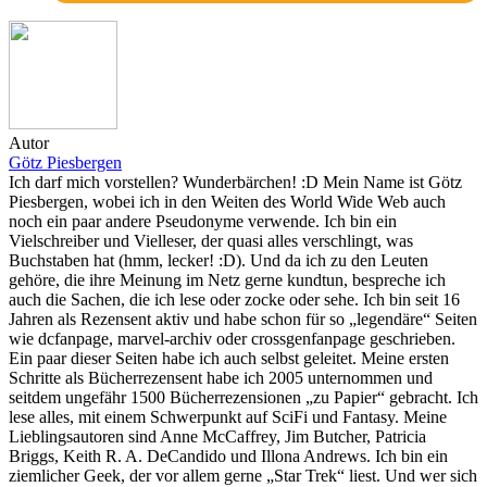
Autor
Götz Piesbergen
Ich darf mich vorstellen? Wunderbärchen! :D Mein Name ist Götz
Piesbergen, wobei ich in den Weiten des World Wide Web auch
noch ein paar andere Pseudonyme verwende. Ich bin ein
Vielschreiber und Vielleser, der quasi alles verschlingt, was
Buchstaben hat (hmm, lecker! :D). Und da ich zu den Leuten
gehöre, die ihre Meinung im Netz gerne kundtun, bespreche ich
auch die Sachen, die ich lese oder zocke oder sehe. Ich bin seit 16
Jahren als Rezensent aktiv und habe schon für so „legendäre“ Seiten
wie dcfanpage, marvel-archiv oder crossgenfanpage geschrieben.
Ein paar dieser Seiten habe ich auch selbst geleitet. Meine ersten
Schritte als Bücherrezensent habe ich 2005 unternommen und
seitdem ungefähr 1500 Bücherrezensionen „zu Papier“ gebracht. Ich
lese alles, mit einem Schwerpunkt auf SciFi und Fantasy. Meine
Lieblingsautoren sind Anne McCaffrey, Jim Butcher, Patricia
Briggs, Keith R. A. DeCandido und Illona Andrews. Ich bin ein
ziemlicher Geek, der vor allem gerne „Star Trek“ liest. Und wer sich