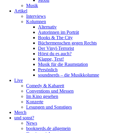
Mobil
Musik
Artikel
Interviews
Kolumnen
Alternativ
Autorinnen im Porträt
Books & The City
Büchermenschen gegen Rechts
Der Vinyl-Terrorist
Hörst du es auch?
Klappe, Text!
Musik für die Raumstation
Persönlich
soundnerds – die Musikkolumne
Live
Comedy & Kabarett
Conventions und Messen
Im Kino gesehen
Konzerte
Lesungen und Sonstiges
Merch
und sonst?
News
booknerds.de allgemein