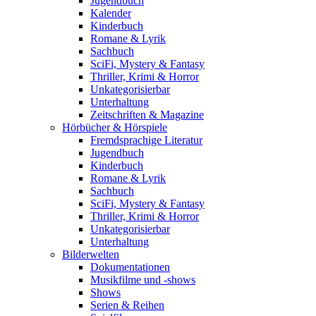
Jugendbuch
Kalender
Kinderbuch
Romane & Lyrik
Sachbuch
SciFi, Mystery & Fantasy
Thriller, Krimi & Horror
Unkategorisierbar
Unterhaltung
Zeitschriften & Magazine
Hörbücher & Hörspiele
Fremdsprachige Literatur
Jugendbuch
Kinderbuch
Romane & Lyrik
Sachbuch
SciFi, Mystery & Fantasy
Thriller, Krimi & Horror
Unkategorisierbar
Unterhaltung
Bilderwelten
Dokumentationen
Musikfilme und -shows
Shows
Serien & Reihen