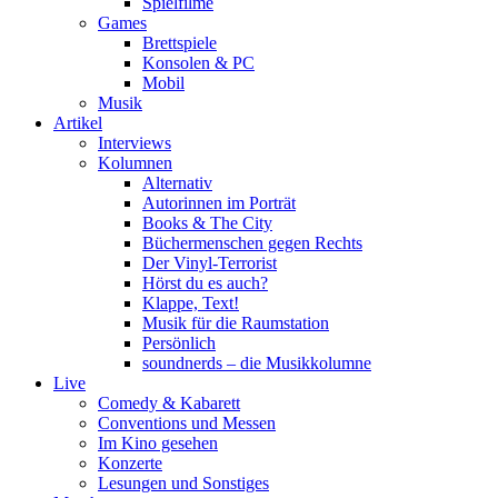
Spielfilme
Games
Brettspiele
Konsolen & PC
Mobil
Musik
Artikel
Interviews
Kolumnen
Alternativ
Autorinnen im Porträt
Books & The City
Büchermenschen gegen Rechts
Der Vinyl-Terrorist
Hörst du es auch?
Klappe, Text!
Musik für die Raumstation
Persönlich
soundnerds – die Musikkolumne
Live
Comedy & Kabarett
Conventions und Messen
Im Kino gesehen
Konzerte
Lesungen und Sonstiges