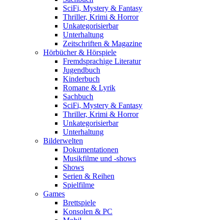
SciFi, Mystery & Fantasy
Thriller, Krimi & Horror
Unkategorisierbar
Unterhaltung
Zeitschriften & Magazine
Hörbücher & Hörspiele
Fremdsprachige Literatur
Jugendbuch
Kinderbuch
Romane & Lyrik
Sachbuch
SciFi, Mystery & Fantasy
Thriller, Krimi & Horror
Unkategorisierbar
Unterhaltung
Bilderwelten
Dokumentationen
Musikfilme und -shows
Shows
Serien & Reihen
Spielfilme
Games
Brettspiele
Konsolen & PC