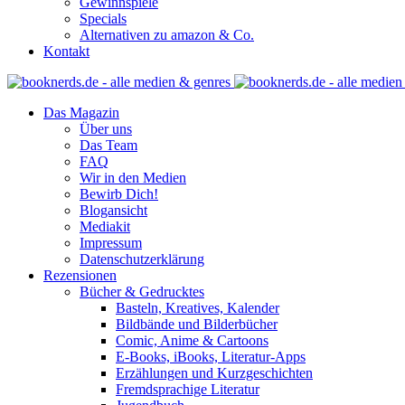
Gewinnspiele
Specials
Alternativen zu amazon & Co.
Kontakt
Das Magazin
Über uns
Das Team
FAQ
Wir in den Medien
Bewirb Dich!
Blogansicht
Mediakit
Impressum
Datenschutzerklärung
Rezensionen
Bücher & Gedrucktes
Basteln, Kreatives, Kalender
Bildbände und Bilderbücher
Comic, Anime & Cartoons
E-Books, iBooks, Literatur-Apps
Erzählungen und Kurzgeschichten
Fremdsprachige Literatur