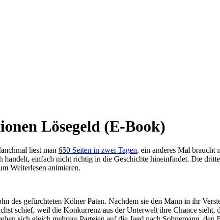
ionen Lösegeld (E-Book)
anchmal liest man
650 Seiten in zwei Tagen
, ein anderes Mal braucht
 handelt, einfach nicht richtig in die Geschichte hineinfindet. Die drit
zum Weiterlesen animieren.
ohn des gefürchteten Kölner Paten. Nachdem sie den Mann in ihr Verste
t schief, weil die Konkurrenz aus der Unterwelt ihre Chance sieht, d
geben sich gleich mehrere Parteien auf die Jagd nach Sohnemann, den