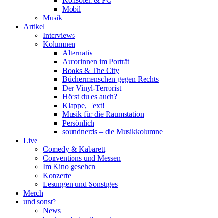
Konsolen & PC
Mobil
Musik
Artikel
Interviews
Kolumnen
Alternativ
Autorinnen im Porträt
Books & The City
Büchermenschen gegen Rechts
Der Vinyl-Terrorist
Hörst du es auch?
Klappe, Text!
Musik für die Raumstation
Persönlich
soundnerds – die Musikkolumne
Live
Comedy & Kabarett
Conventions und Messen
Im Kino gesehen
Konzerte
Lesungen und Sonstiges
Merch
und sonst?
News