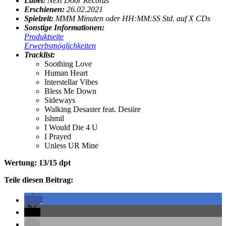
Label:
Next Door Records
Erschienen:
26.02.2021
Spielzeit:
MMM Minuten oder HH:MM:SS Std. auf X CDs
Sonstige Informationen:
Produktseite
Erwerbsmöglichkeiten
Tracklist:
Soothing Love
Human Heart
Interstellar Vibes
Bless Me Down
Sideways
Walking Desaster feat. Desiire
Ishmil
I Would Die 4 U
I Prayed
Unless UR Mine
Wertung: 13/15 dpt
Teile diesen Beitrag: