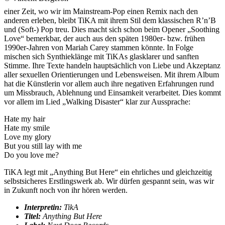
einer Zeit, wo wir im Mainstream-Pop einen Remix nach den
anderen erleben, bleibt TiKA mit ihrem Stil dem klassischen R’n’B
und (Soft-) Pop treu. Dies macht sich schon beim Opener „Soothing
Love“ bemerkbar, der auch aus den späten 1980er- bzw. frühen
1990er-Jahren von Mariah Carey stammen könnte. In Folge
mischen sich Synthieklänge mit TiKAs glasklarer und sanften
Stimme. Ihre Texte handeln hauptsächlich von Liebe und Akzeptanz
aller sexuellen Orientierungen und Lebensweisen. Mit ihrem Album
hat die Künstlerin vor allem auch ihre negativen Erfahrungen rund
um Missbrauch, Ablehnung und Einsamkeit verarbeitet. Dies kommt
vor allem im Lied „Walking Disaster“ klar zur Aussprache:
Hate my hair
Hate my smile
Love my glory
But you still lay with me
Do you love me?
TiKA legt mit „Anything But Here“ ein ehrliches und gleichzeitig
selbstsicheres Erstlingswerk ab. Wir dürfen gespannt sein, was wir
in Zukunft noch von ihr hören werden.
Interpretin:
TikA
Titel:
Anything But Here