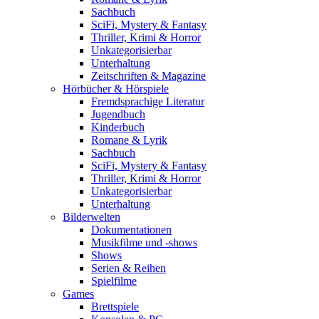
Sachbuch
SciFi, Mystery & Fantasy
Thriller, Krimi & Horror
Unkategorisierbar
Unterhaltung
Zeitschriften & Magazine
Hörbücher & Hörspiele
Fremdsprachige Literatur
Jugendbuch
Kinderbuch
Romane & Lyrik
Sachbuch
SciFi, Mystery & Fantasy
Thriller, Krimi & Horror
Unkategorisierbar
Unterhaltung
Bilderwelten
Dokumentationen
Musikfilme und -shows
Shows
Serien & Reihen
Spielfilme
Games
Brettspiele