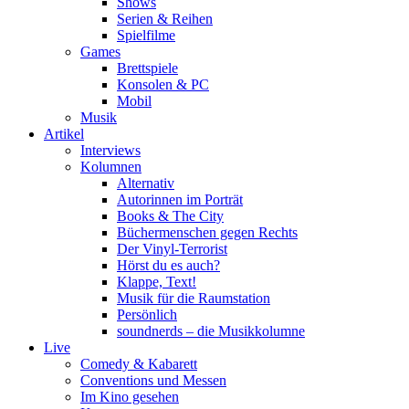
Shows
Serien & Reihen
Spielfilme
Games
Brettspiele
Konsolen & PC
Mobil
Musik
Artikel
Interviews
Kolumnen
Alternativ
Autorinnen im Porträt
Books & The City
Büchermenschen gegen Rechts
Der Vinyl-Terrorist
Hörst du es auch?
Klappe, Text!
Musik für die Raumstation
Persönlich
soundnerds – die Musikkolumne
Live
Comedy & Kabarett
Conventions und Messen
Im Kino gesehen