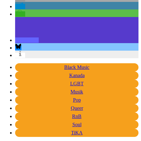
Black Music
Kanada
LGBT
Musik
Pop
Queer
RnB
Soul
TiKA