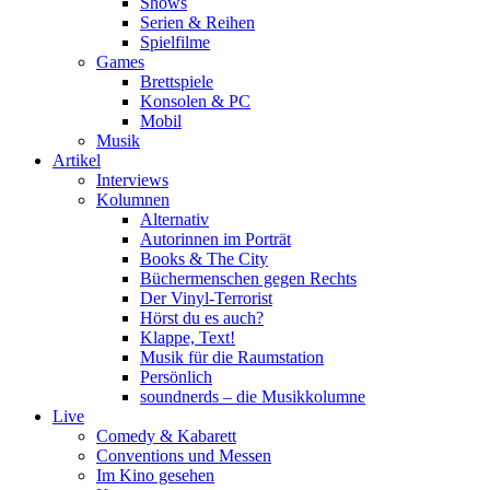
Shows
Serien & Reihen
Spielfilme
Games
Brettspiele
Konsolen & PC
Mobil
Musik
Artikel
Interviews
Kolumnen
Alternativ
Autorinnen im Porträt
Books & The City
Büchermenschen gegen Rechts
Der Vinyl-Terrorist
Hörst du es auch?
Klappe, Text!
Musik für die Raumstation
Persönlich
soundnerds – die Musikkolumne
Live
Comedy & Kabarett
Conventions und Messen
Im Kino gesehen