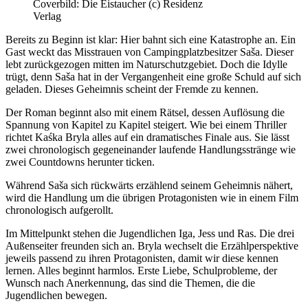
Coverbild: Die Eistaucher (c) Residenz
Verlag
Bereits zu Beginn ist klar: Hier bahnt sich eine Katastrophe an. Ein
Gast weckt das Misstrauen von Campingplatzbesitzer Saša. Dieser
lebt zurückgezogen mitten im Naturschutzgebiet. Doch die Idylle
trügt, denn Saša hat in der Vergangenheit eine große Schuld auf sich
geladen. Dieses Geheimnis scheint der Fremde zu kennen.
Der Roman beginnt also mit einem Rätsel, dessen Auflösung die
Spannung von Kapitel zu Kapitel steigert. Wie bei einem Thriller
richtet Kaśka Bryla alles auf ein dramatisches Finale aus. Sie lässt
zwei chronologisch gegeneinander laufende Handlungsstränge wie
zwei Countdowns herunter ticken.
Während Saša sich rückwärts erzählend seinem Geheimnis nähert,
wird die Handlung um die übrigen Protagonisten wie in einem Film
chronologisch aufgerollt.
Im Mittelpunkt stehen die Jugendlichen Iga, Jess und Ras. Die drei
Außenseiter freunden sich an. Bryla wechselt die Erzählperspektive
jeweils passend zu ihren Protagonisten, damit wir diese kennen
lernen. Alles beginnt harmlos. Erste Liebe, Schulprobleme, der
Wunsch nach Anerkennung, das sind die Themen, die die
Jugendlichen bewegen.