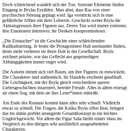
Doch schleichend wandelt sich der Ton. Surreale Elemente finden
Eingang in Brylas Erzählen. Man ahnt, dass Ras von einer
psychischen Störung geplagt wird. Iga verstrickt sich in eine
gefährliche Affäre mit ihrer Lehrerin. Geschickt weitet Bryla die
Aktionsgrenzen ihrer Figuren aus. Deren Tun wird immer extremer,
ihre Emotionen intensiver, ihr Denken kompromissloser.
„Die Eistaucher“ ist die Geschichte einer schleichenden
Radikalisierung. Je fester die Protagonisten Halt aneinander finden,
desto mehr verlieren sie ihren Halt in der Gesellschaft. Bryla
zeichnet präzise, wie das Geflecht aus gegenseitigen
Abhängigkeiten immer enger wird.
Die Autorin nimmt sich viel Raum, um ihre Figuren zu entwickeln.
Die Charaktere sind authentisch, ihr Handeln erscheint glaubhaft.
Die Leichtigkeit, mit der Bryla gleich verschiedene queere
Liebesgeschichten inszeniert, bereitet Freude. Alles in allem erzeugt
sie einen Sog, mit dem sie ihre Leser*innen mitreißt.
Am Ende des Romans kommt dann alles sehr schnell. Vielleicht
etwas zu schnell. Die Fragen, die Kaśka Bryla offen lässt, bringen
das bis dahin perfekt arrangierte Gesamtkonzept in ein leichtes
Ungleichgewicht. Vor allem die Figur Saša bleibt relativ blass im
Vergleich zu den übrigen sehr ausführlich ausgearbeiteten
Charakteren.