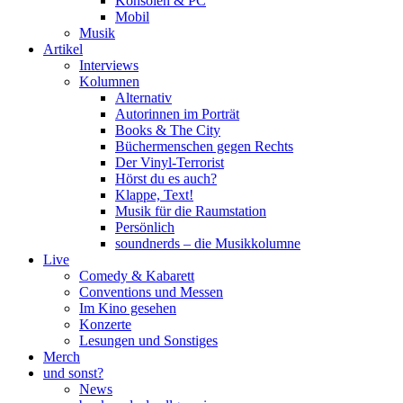
Konsolen & PC
Mobil
Musik
Artikel
Interviews
Kolumnen
Alternativ
Autorinnen im Porträt
Books & The City
Büchermenschen gegen Rechts
Der Vinyl-Terrorist
Hörst du es auch?
Klappe, Text!
Musik für die Raumstation
Persönlich
soundnerds – die Musikkolumne
Live
Comedy & Kabarett
Conventions und Messen
Im Kino gesehen
Konzerte
Lesungen und Sonstiges
Merch
und sonst?
News