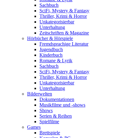
Sachbuch
SciFi, Mystery & Fantasy
Thriller, Krimi & Horror
Unkategorisierbar
Unterhaltung
Zeitschriften & Magazine
Hörbücher & Hörspiele
Fremdsprachige Literatur
Jugendbuch
Kinderbuch
Romane & Lyrik
Sachbuch
SciFi, Mystery & Fantasy
Thriller, Krimi & Horror
Unkategorisierbar
Unterhaltung
Bilderwelten
Dokumentationen
Musikfilme und -shows
Shows
Serien & Reihen
Spielfilme
Games
Brettspiele