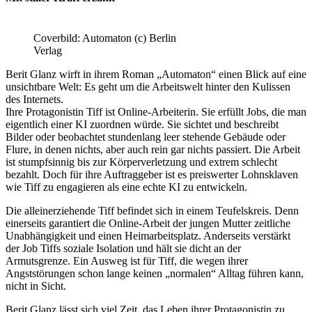
Coverbild: Automaton (c) Berlin
Verlag
Berit Glanz wirft in ihrem Roman „Automaton“ einen Blick auf eine
unsichtbare Welt: Es geht um die Arbeitswelt hinter den Kulissen
des Internets.
Ihre Protagonistin Tiff ist Online-Arbeiterin. Sie erfüllt Jobs, die man
eigentlich einer KI zuordnen würde. Sie sichtet und beschreibt
Bilder oder beobachtet stundenlang leer stehende Gebäude oder
Flure, in denen nichts, aber auch rein gar nichts passiert. Die Arbeit
ist stumpfsinnig bis zur Körperverletzung und extrem schlecht
bezahlt. Doch für ihre Auftraggeber ist es preiswerter Lohnsklaven
wie Tiff zu engagieren als eine echte KI zu entwickeln.
Die alleinerziehende Tiff befindet sich in einem Teufelskreis. Denn
einerseits garantiert die Online-Arbeit der jungen Mutter zeitliche
Unabhängigkeit und einen Heimarbeitsplatz. Anderseits verstärkt
der Job Tiffs soziale Isolation und hält sie dicht an der
Armutsgrenze. Ein Ausweg ist für Tiff, die wegen ihrer
Angststörungen schon lange keinen „normalen“ Alltag führen kann,
nicht in Sicht.
Berit Glanz lässt sich viel Zeit, das Leben ihrer Protagonistin zu