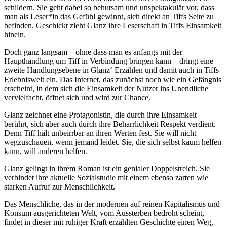
schildern. Sie geht dabei so behutsam und unspektakulär vor, dass
man als Leser*in das Gefühl gewinnt, sich direkt an Tiffs Seite zu
befinden. Geschickt zieht Glanz ihre Leserschaft in Tiffs Einsamkeit
hinein.
Doch ganz langsam – ohne dass man es anfangs mit der
Haupthandlung um Tiff in Verbindung bringen kann – dringt eine
zweite Handlungsebene in Glanz‘ Erzählen und damit auch in Tiffs
Erlebniswelt ein. Das Internet, das zunächst noch wie ein Gefängnis
erscheint, in dem sich die Einsamkeit der Nutzer ins Unendliche
vervielfacht, öffnet sich und wird zur Chance.
Glanz zeichnet eine Protagonistin, die durch ihre Einsamkeit
berührt, sich aber auch durch ihre Beharrlichkeit Respekt verdient.
Denn Tiff hält unbeirrbar an ihren Werten fest. Sie will nicht
wegzuschauen, wenn jemand leidet. Sie, die sich selbst kaum helfen
kann, will anderen helfen.
Glanz gelingt in ihrem Roman ist ein genialer Doppelstreich. Sie
verbindet ihre aktuelle Sozialstudie mit einem ebenso zarten wie
starken Aufruf zur Menschlichkeit.
Das Menschliche, das in der modernen auf reinen Kapitalismus und
Konsum ausgerichteten Welt, vom Aussterben bedroht scheint,
findet in dieser mit ruhiger Kraft erzählten Geschichte einen Weg,