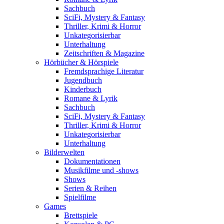
Sachbuch
SciFi, Mystery & Fantasy
Thriller, Krimi & Horror
Unkategorisierbar
Unterhaltung
Zeitschriften & Magazine
Hörbücher & Hörspiele
Fremdsprachige Literatur
Jugendbuch
Kinderbuch
Romane & Lyrik
Sachbuch
SciFi, Mystery & Fantasy
Thriller, Krimi & Horror
Unkategorisierbar
Unterhaltung
Bilderwelten
Dokumentationen
Musikfilme und -shows
Shows
Serien & Reihen
Spielfilme
Games
Brettspiele