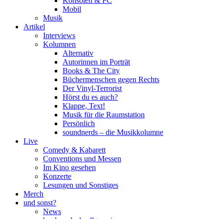
Konsolen & PC
Mobil
Musik
Artikel
Interviews
Kolumnen
Alternativ
Autorinnen im Porträt
Books & The City
Büchermenschen gegen Rechts
Der Vinyl-Terrorist
Hörst du es auch?
Klappe, Text!
Musik für die Raumstation
Persönlich
soundnerds – die Musikkolumne
Live
Comedy & Kabarett
Conventions und Messen
Im Kino gesehen
Konzerte
Lesungen und Sonstiges
Merch
und sonst?
News