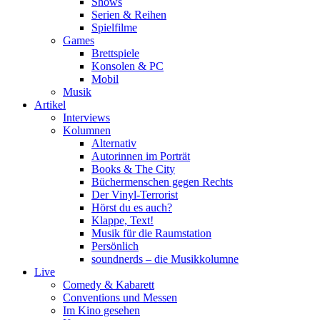
Shows
Serien & Reihen
Spielfilme
Games
Brettspiele
Konsolen & PC
Mobil
Musik
Artikel
Interviews
Kolumnen
Alternativ
Autorinnen im Porträt
Books & The City
Büchermenschen gegen Rechts
Der Vinyl-Terrorist
Hörst du es auch?
Klappe, Text!
Musik für die Raumstation
Persönlich
soundnerds – die Musikkolumne
Live
Comedy & Kabarett
Conventions und Messen
Im Kino gesehen