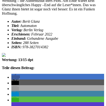
Wendung – die Authentizität ihres Plots. Am Ende wartet kein
überschwängliches Happy –End auf die Leser*innen. Das was
Glanz ihnen bietet ist sogar noch viel besser: Es ist ein Funken
Hoffnung.
Autor:
Berit Glanz
Titel:
Automaton
Verlag:
Berlin Verlag
Erschienen:
Februar 2022
Einband:
Gebundene Ausgabe
Seiten:
288 Seiten
ISBN:
978-3827014382
Wertung: 13/15 dpt
Teile diesen Beitrag: