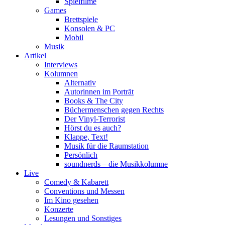
Spielfilme
Games
Brettspiele
Konsolen & PC
Mobil
Musik
Artikel
Interviews
Kolumnen
Alternativ
Autorinnen im Porträt
Books & The City
Büchermenschen gegen Rechts
Der Vinyl-Terrorist
Hörst du es auch?
Klappe, Text!
Musik für die Raumstation
Persönlich
soundnerds – die Musikkolumne
Live
Comedy & Kabarett
Conventions und Messen
Im Kino gesehen
Konzerte
Lesungen und Sonstiges