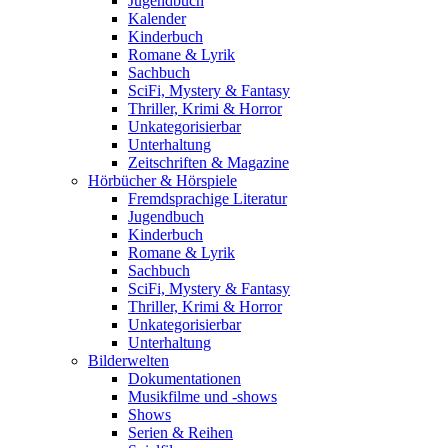
Jugendbuch
Kalender
Kinderbuch
Romane & Lyrik
Sachbuch
SciFi, Mystery & Fantasy
Thriller, Krimi & Horror
Unkategorisierbar
Unterhaltung
Zeitschriften & Magazine
Hörbücher & Hörspiele
Fremdsprachige Literatur
Jugendbuch
Kinderbuch
Romane & Lyrik
Sachbuch
SciFi, Mystery & Fantasy
Thriller, Krimi & Horror
Unkategorisierbar
Unterhaltung
Bilderwelten
Dokumentationen
Musikfilme und -shows
Shows
Serien & Reihen