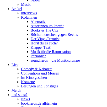
Mobil
Musik
Artikel
Interviews
Kolumnen
Alternativ
Autorinnen im Porträt
Books & The City
Büchermenschen gegen Rechts
Der Vinyl-Terrorist
Hörst du es auch?
Klappe, Text!
Musik für die Raumstation
Persönlich
soundnerds – die Musikkolumne
Live
Comedy & Kabarett
Conventions und Messen
Im Kino gesehen
Konzerte
Lesungen und Sonstiges
Merch
und sonst?
News
booknerds.de allgemein