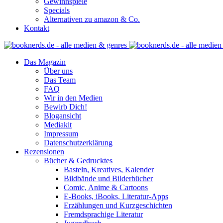
Gewinnspiele
Specials
Alternativen zu amazon & Co.
Kontakt
Das Magazin
Über uns
Das Team
FAQ
Wir in den Medien
Bewirb Dich!
Blogansicht
Mediakit
Impressum
Datenschutzerklärung
Rezensionen
Bücher & Gedrucktes
Basteln, Kreatives, Kalender
Bildbände und Bilderbücher
Comic, Anime & Cartoons
E-Books, iBooks, Literatur-Apps
Erzählungen und Kurzgeschichten
Fremdsprachige Literatur