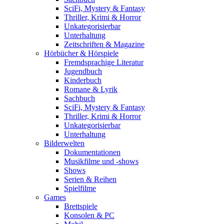
SciFi, Mystery & Fantasy
Thriller, Krimi & Horror
Unkategorisierbar
Unterhaltung
Zeitschriften & Magazine
Hörbücher & Hörspiele
Fremdsprachige Literatur
Jugendbuch
Kinderbuch
Romane & Lyrik
Sachbuch
SciFi, Mystery & Fantasy
Thriller, Krimi & Horror
Unkategorisierbar
Unterhaltung
Bilderwelten
Dokumentationen
Musikfilme und -shows
Shows
Serien & Reihen
Spielfilme
Games
Brettspiele
Konsolen & PC