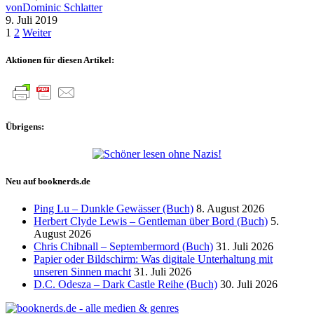
von
Dominic Schlatter
9. Juli 2019
Seitennummerierung
1
2
Weiter
der
Aktionen für diesen Artikel:
Beiträge
Übrigens:
Neu auf booknerds.de
Ping Lu – Dunkle Gewässer (Buch)
8. August 2026
Herbert Clyde Lewis – Gentleman über Bord (Buch)
5.
August 2026
Chris Chibnall – Septembermord (Buch)
31. Juli 2026
Papier oder Bildschirm: Was digitale Unterhaltung mit
unseren Sinnen macht
31. Juli 2026
D.C. Odesza – Dark Castle Reihe (Buch)
30. Juli 2026