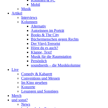
Konsolen & PC
Mobil
Musik
Artikel
Interviews
Kolumnen
Alternativ
Autorinnen im Porträt
Books & The City
Büchermenschen gegen Rechts
Der Vinyl-Terrorist
Hörst du es auch?
Klappe, Text!
Musik für die Raumstation
Persönlich
soundnerds – die Musikkolumne
Live
Comedy & Kabarett
Conventions und Messen
Im Kino gesehen
Konzerte
Lesungen und Sonstiges
Merch
und sonst?
News