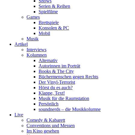
Shows
Serien & Reihen
Spielfilme
Games
Brettspiele
Konsolen & PC
Mobil
Musik
Artikel
Interviews
Kolumnen
Alternativ
Autorinnen im Porträt
Books & The City
Büchermenschen gegen Rechts
Der Vinyl-Terrorist
Hörst du es auch?
Klappe, Text!
Musik für die Raumstation
Persönlich
soundnerds – die Musikkolumne
Live
Comedy & Kabarett
Conventions und Messen
Im Kino gesehen