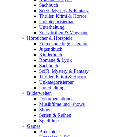
Sachbuch
SciFi, Mystery & Fantasy
Thriller, Krimi & Horror
Unkategorisierbar
Unterhaltung
Zeitschriften & Magazine
Hörbücher & Hörspiele
Fremdsprachige Literatur
Jugendbuch
Kinderbuch
Romane & Lyrik
Sachbuch
SciFi, Mystery & Fantasy
Thriller, Krimi & Horror
Unkategorisierbar
Unterhaltung
Bilderwelten
Dokumentationen
Musikfilme und -shows
Shows
Serien & Reihen
Spielfilme
Games
Brettspiele