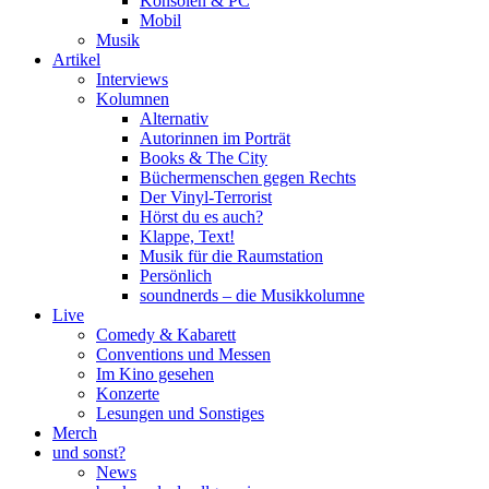
Konsolen & PC
Mobil
Musik
Artikel
Interviews
Kolumnen
Alternativ
Autorinnen im Porträt
Books & The City
Büchermenschen gegen Rechts
Der Vinyl-Terrorist
Hörst du es auch?
Klappe, Text!
Musik für die Raumstation
Persönlich
soundnerds – die Musikkolumne
Live
Comedy & Kabarett
Conventions und Messen
Im Kino gesehen
Konzerte
Lesungen und Sonstiges
Merch
und sonst?
News