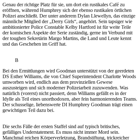
Genau der richtige Platz für sie, um dort ein rustikales Café zu
eröffnen, während Humphrey sich der ebenso rustikalen örtlichen
Polizei anschließt. Der unter anderem Dylan Llewellyn, das einzige
männliche Mitglied der „Derry Girls“, angehört. Sein tapsiger wie
ambitionierter Police Constable Kelby Hartford ist für weite Teile
der komischen Aspekte der Serie zuständig, gerne im Verbund mit
der toughen Sekretärin Margo Martins, die Land und Leute kennt
und das Geschehen im Griff hat.
B
Bei den Ermittlungen wird Goodman unterstützt von der geerdeten
DS Esther Williams, die von Chief Superintendent Charlotte Woods
umworben wird, endlich aus dem provinziellen Gewese
auszusteigen und sich moderner Polizeiarbeit zuzuwenden. Was
natürlich (vorerst) nicht passiert, denn Williams gefällt es in der
Idylle als Teil eines unorthodoxen, aber fein harmonierenden Teams.
Der schusselige, liebenswerte DI Humphrey Goodman trägt einen
gewichtigen Teil dazu bei.
Die sechs Fälle der ersten Staffel sind auf typisch britisches,
gefälliges Understatement. Es muss nicht immer Mord sein.
Manchmal reichen Körperverletzung, Brandstiftung, trickreicher