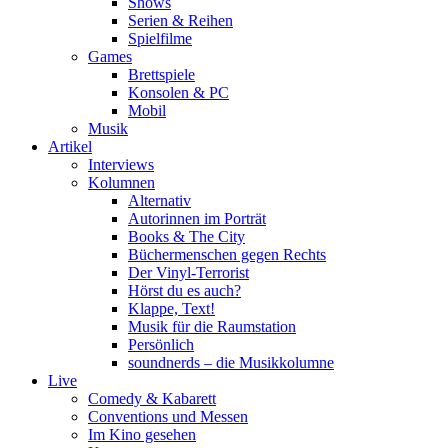
Shows
Serien & Reihen
Spielfilme
Games
Brettspiele
Konsolen & PC
Mobil
Musik
Artikel
Interviews
Kolumnen
Alternativ
Autorinnen im Porträt
Books & The City
Büchermenschen gegen Rechts
Der Vinyl-Terrorist
Hörst du es auch?
Klappe, Text!
Musik für die Raumstation
Persönlich
soundnerds – die Musikkolumne
Live
Comedy & Kabarett
Conventions und Messen
Im Kino gesehen