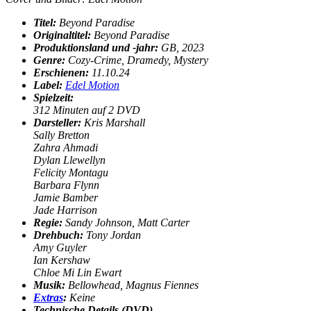
Titel:
Beyond Paradise
Originaltitel:
Beyond Paradise
Produktionsland und -jahr:
GB, 2023
Genre:
Cozy-Crime, Dramedy, Mystery
Erschienen:
11.10.24
Label:
Edel Motion
Spielzeit:
312 Minuten auf 2 DVD
Darsteller:
Kris Marshall
Sally Bretton
Zahra Ahmadi
Dylan Llewellyn
Felicity Montagu
Barbara Flynn
Jamie Bamber
Jade Harrison
Regie:
Sandy Johnson, Matt Carter
Drehbuch:
Tony Jordan
Amy Guyler
Ian Kershaw
Chloe Mi Lin Ewart
Musik:
Bellowhead, Magnus Fiennes
Extras
:
K
eine
Technische Details (DVD)