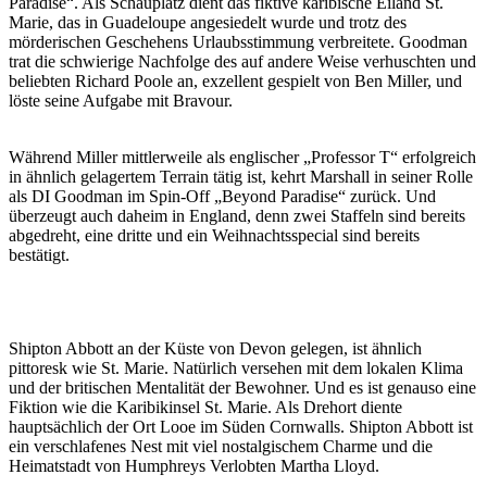
Paradise“. Als Schauplatz dient das fiktive karibische Eiland St.
Marie, das in Guadeloupe angesiedelt wurde und trotz des
mörderischen Geschehens Urlaubsstimmung verbreitete. Goodman
trat die schwierige Nachfolge des auf andere Weise verhuschten und
beliebten Richard Poole an, exzellent gespielt von Ben Miller, und
löste seine Aufgabe mit Bravour.
Während Miller mittlerweile als englischer „Professor T“ erfolgreich
in ähnlich gelagertem Terrain tätig ist, kehrt Marshall in seiner Rolle
als DI Goodman im Spin-Off „Beyond Paradise“ zurück. Und
überzeugt auch daheim in England, denn zwei Staffeln sind bereits
abgedreht, eine dritte und ein Weihnachtsspecial sind bereits
bestätigt.
Shipton Abbott an der Küste von Devon gelegen, ist ähnlich
pittoresk wie St. Marie. Natürlich versehen mit dem lokalen Klima
und der britischen Mentalität der Bewohner. Und es ist genauso eine
Fiktion wie die Karibikinsel St. Marie. Als Drehort diente
hauptsächlich der Ort Looe im Süden Cornwalls. Shipton Abbott ist
ein verschlafenes Nest mit viel nostalgischem Charme und die
Heimatstadt von Humphreys Verlobten Martha Lloyd.