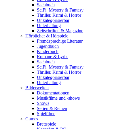
Sachbuch
SciFi, Mystery & Fantasy
Thriller, Krimi & Horror
Unkategorisierbar
Unterhaltung
Zeitschriften & Magazine
Hörbücher & Hörspiele
Fremdsprachige Literatur
Jugendbuch
Kinderbuch
Romane & Lyrik
Sachbuch
SciFi, Mystery & Fantasy
Thriller, Krimi & Horror
Unkategorisierbar
Unterhaltung
Bilderwelten
Dokumentationen
Musikfilme und -shows
Shows
Serien & Reihen
Spielfilme
Games
Brettspiele