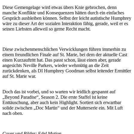
Diese Gemengelage wird etwas übers Knie gebrochen, denn
manche Konflikte und Konsequenzen hätten durch ein einfaches
Gespräch ausbleiben können. Selbst der leicht autistische Humphrey
wäre zu dieser Art der sozialen Interaktion fähig, gerade, weil er es
seinen Liebsten alleweil so gerne Recht macht.
Diese zwischenmenschlichen Verwicklungen führen immerhin zu
einem freundlichen Finale auf St. Marie, bei dem der aktuelle Cast
einen Kurzauftritt hat. Das passt schon, lässt einen aber, gerade
angesichts Neville Parkers, wieder wehmütig an die Zeit
zurückdenken, als DI Humphrey Goodman selbst leitender Ermittler
auf St. Marie war.
Doch das ist vorbei, und so warten wir leidlich gespannt auf
„Beyond Paradise“, Season 2. Die erste Staffel ist keine
Enttäuschung, aber auch kein Highlight. Sortiert sich erwartbar
solide zwischen „Doc Martin“ und der Mutterserie ein. Mit Luft
nach oben.
Cover und Bilder: Edel Motion