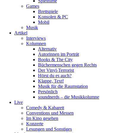
Spielfilme
Games
Brettspiele
Konsolen & PC
Mobil
Musik
Artikel
Interviews
Kolumnen
Alternativ
Autorinnen im Porträt
Books & The City
Büchermenschen gegen Rechts
Der Vinyl-Terrorist
Hörst du es auch?
Klappe, Text!
Musik für die Raumstation
Persönlich
soundnerds – die Musikkolumne
Live
Comedy & Kabarett
Conventions und Messen
Im Kino gesehen
Konzerte
Lesungen und Sonstiges