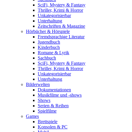
SciFi, Mystery & Fantasy
Thriller, Krimi & Horror
Unkategorisierbar
Unterhaltung
Zeitschriften & Magazine
Hörbücher & Hörspiele
Fremdsprachige Literatur
Jugendbuch
Kinderbuch
Romane & Lyrik
Sachbuch
SciFi, Mystery & Fantasy
Thriller, Krimi & Horror
Unkategorisierbar
Unterhaltung
Bilderwelten
Dokumentationen
Musikfilme und -shows
Shows
Serien & Reihen
Spielfilme
Games
Brettspiele
Konsolen & PC