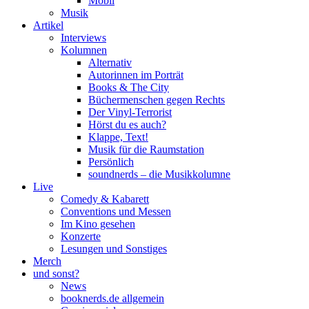
Mobil
Musik
Artikel
Interviews
Kolumnen
Alternativ
Autorinnen im Porträt
Books & The City
Büchermenschen gegen Rechts
Der Vinyl-Terrorist
Hörst du es auch?
Klappe, Text!
Musik für die Raumstation
Persönlich
soundnerds – die Musikkolumne
Live
Comedy & Kabarett
Conventions und Messen
Im Kino gesehen
Konzerte
Lesungen und Sonstiges
Merch
und sonst?
News
booknerds.de allgemein