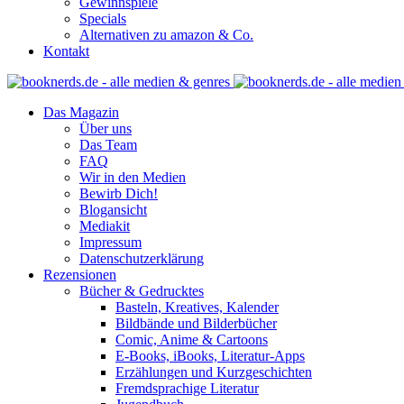
Gewinnspiele
Specials
Alternativen zu amazon & Co.
Kontakt
Das Magazin
Über uns
Das Team
FAQ
Wir in den Medien
Bewirb Dich!
Blogansicht
Mediakit
Impressum
Datenschutzerklärung
Rezensionen
Bücher & Gedrucktes
Basteln, Kreatives, Kalender
Bildbände und Bilderbücher
Comic, Anime & Cartoons
E-Books, iBooks, Literatur-Apps
Erzählungen und Kurzgeschichten
Fremdsprachige Literatur