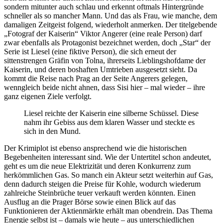
sondern mitunter auch schlau und erkennt oftmals Hintergründe
schneller als so mancher Mann. Und das als Frau, wie manche, dem
damaligen Zeitgeist folgend, wiederholt anmerken. Der titelgebende
„Fotograf der Kaiserin“ Viktor Angerer (eine reale Person) darf
zwar ebenfalls als Protagonist bezeichnet werden, doch „Star“ der
Serie ist Liesel (eine fiktive Person), die sich erneut der
sittenstrengen Gräfin von Tolna, ihrerseits Lieblingshofdame der
Kaiserin, und deren boshaften Umtrieben ausgesetzt sieht. Da
kommt die Reise nach Prag an der Seite Angerers gelegen,
wenngleich beide nicht ahnen, dass Sisi hier – mal wieder – ihre
ganz eigenen Ziele verfolgt.
Liesel reichte der Kaiserin eine silberne Schüssel. Diese
nahm ihr Gebiss aus dem klaren Wasser und steckte es
sich in den Mund.
Der Krimiplot ist ebenso ansprechend wie die historischen
Begebenheiten interessant sind. Wie der Untertitel schon andeutet,
geht es um die neue Elektrizität und deren Konkurrenz zum
herkömmlichen Gas. So manch ein Akteur setzt weiterhin auf Gas,
denn dadurch steigen die Preise für Kohle, wodurch wiederum
zahlreiche Steinbrüche teuer verkauft werden könnten. Einen
Ausflug an die Prager Börse sowie einen Blick auf das
Funktionieren der Aktienmärkte erhält man obendrein. Das Thema
Energie selbst ist – damals wie heute – aus unterschiedlichen