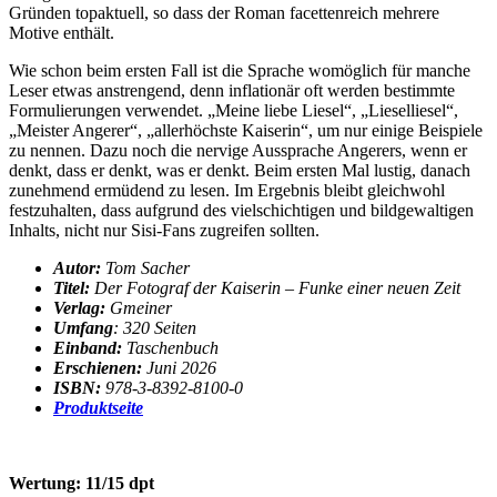
Gründen topaktuell, so dass der Roman facettenreich mehrere
Motive enthält.
Wie schon beim ersten Fall ist die Sprache womöglich für manche
Leser etwas anstrengend, denn inflationär oft werden bestimmte
Formulierungen verwendet. „Meine liebe Liesel“, „Lieselliesel“,
„Meister Angerer“, „allerhöchste Kaiserin“, um nur einige Beispiele
zu nennen. Dazu noch die nervige Aussprache Angerers, wenn er
denkt, dass er denkt, was er denkt. Beim ersten Mal lustig, danach
zunehmend ermüdend zu lesen. Im Ergebnis bleibt gleichwohl
festzuhalten, dass aufgrund des vielschichtigen und bildgewaltigen
Inhalts, nicht nur Sisi-Fans zugreifen sollten.
Autor:
Tom Sacher
Titel:
Der Fotograf der Kaiserin – Funke einer neuen Zeit
Verlag:
Gmeiner
Umfang
: 320 Seiten
Einband:
Taschenbuch
Erschienen:
Juni 2026
ISBN:
978-3-8392-8100-0
Produktseite
Wertung: 11/15 dpt