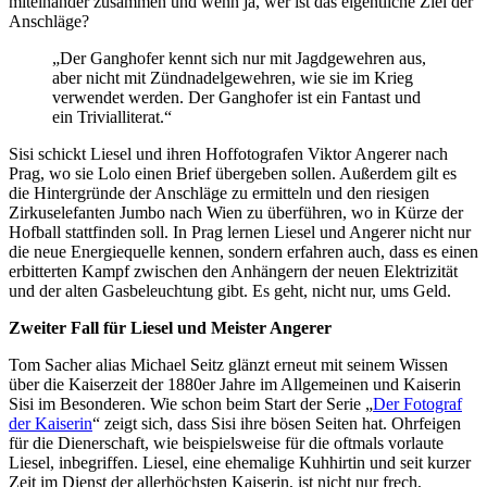
miteinander zusammen und wenn ja, wer ist das eigentliche Ziel der
Anschläge?
„Der Ganghofer kennt sich nur mit Jagdgewehren aus,
aber nicht mit Zündnadelgewehren, wie sie im Krieg
verwendet werden. Der Ganghofer ist ein Fantast und
ein Trivialliterat.“
Sisi schickt Liesel und ihren Hoffotografen Viktor Angerer nach
Prag, wo sie Lolo einen Brief übergeben sollen. Außerdem gilt es
die Hintergründe der Anschläge zu ermitteln und den riesigen
Zirkuselefanten Jumbo nach Wien zu überführen, wo in Kürze der
Hofball stattfinden soll. In Prag lernen Liesel und Angerer nicht nur
die neue Energiequelle kennen, sondern erfahren auch, dass es einen
erbitterten Kampf zwischen den Anhängern der neuen Elektrizität
und der alten Gasbeleuchtung gibt. Es geht, nicht nur, ums Geld.
Zweiter Fall für Liesel und Meister Angerer
Tom Sacher alias Michael Seitz glänzt erneut mit seinem Wissen
über die Kaiserzeit der 1880er Jahre im Allgemeinen und Kaiserin
Sisi im Besonderen. Wie schon beim Start der Serie „
Der Fotograf
der Kaiserin
“ zeigt sich, dass Sisi ihre bösen Seiten hat. Ohrfeigen
für die Dienerschaft, wie beispielsweise für die oftmals vorlaute
Liesel, inbegriffen. Liesel, eine ehemalige Kuhhirtin und seit kurzer
Zeit im Dienst der allerhöchsten Kaiserin, ist nicht nur frech,