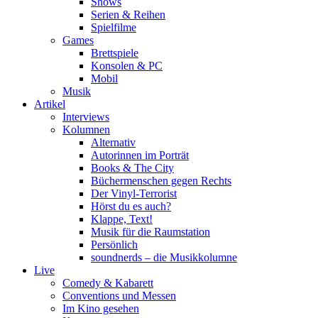
Shows
Serien & Reihen
Spielfilme
Games
Brettspiele
Konsolen & PC
Mobil
Musik
Artikel
Interviews
Kolumnen
Alternativ
Autorinnen im Porträt
Books & The City
Büchermenschen gegen Rechts
Der Vinyl-Terrorist
Hörst du es auch?
Klappe, Text!
Musik für die Raumstation
Persönlich
soundnerds – die Musikkolumne
Live
Comedy & Kabarett
Conventions und Messen
Im Kino gesehen