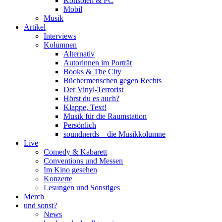
Konsolen & PC
Mobil
Musik
Artikel
Interviews
Kolumnen
Alternativ
Autorinnen im Porträt
Books & The City
Büchermenschen gegen Rechts
Der Vinyl-Terrorist
Hörst du es auch?
Klappe, Text!
Musik für die Raumstation
Persönlich
soundnerds – die Musikkolumne
Live
Comedy & Kabarett
Conventions und Messen
Im Kino gesehen
Konzerte
Lesungen und Sonstiges
Merch
und sonst?
News