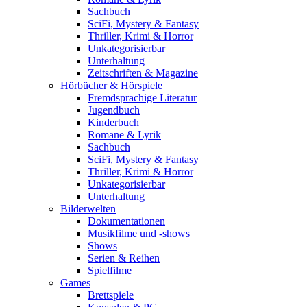
Sachbuch
SciFi, Mystery & Fantasy
Thriller, Krimi & Horror
Unkategorisierbar
Unterhaltung
Zeitschriften & Magazine
Hörbücher & Hörspiele
Fremdsprachige Literatur
Jugendbuch
Kinderbuch
Romane & Lyrik
Sachbuch
SciFi, Mystery & Fantasy
Thriller, Krimi & Horror
Unkategorisierbar
Unterhaltung
Bilderwelten
Dokumentationen
Musikfilme und -shows
Shows
Serien & Reihen
Spielfilme
Games
Brettspiele