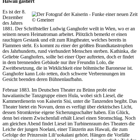
Hawaii gastiert
Es ist der 8.
Dezember
© Gmeiner
des Jahres
1881. Der Schriftsteller Ludwig Ganghofer weilt in Wien, wo er an
seinem neuen Heimatroman arbeitet. Plötzlich bemerkt er einen
rauchigen Gestank und eilt zum Ringtheater, welches bereits in
Flammen steht. Es kommt zu einer der größten Brandkatastrophen
des Jahrhunderts, rund vierhundert Menschen sterben. Kathinka, die
Geliebte Ganghofers, sollte bei einer Oper auftreten, doch er findet
in dem brennenden Gebäude nur ihre Freundin Lolo, die
Zweitbesetzung, die in Wirklichkeit eine böhmische Baronesse ist.
Ganghofer kann Lolo retten, doch schwere Verbrennungen im
Gesicht beenden deren Bühnenlaufbahn.
Februar 1883. Im Deutschen Theater zu Brünn probt eine
hawaiianische Tanzgruppe einen Hula, wobei sich Liesel, die
Kammerdienerin von Kaiserin Sisi, unter die Tanzenden begibt. Das
Theater bietet ein Novum, denn es verfügt über elektrisches Licht,
dessen Stromkreise eigene Sicherungsschalter haben. Ein Glück,
denn bei einem Zwischenfall erhält Liesel einen Stromschlag. Noch
am gleichen Abend findet Liesel im Turbinenraum des Theaters die
Leiche der jungen Noelani, einer Tänzerin aus Hawaii, die zum
Gefolge der Prinzessin Lili‘uokalani gehört. Hängen die Vorfälle