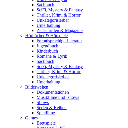
Sachbuch
SciFi, Mystery & Fantasy
Thriller, Krimi & Horror
Unkategorisierbar
Unterhaltung
Zeitschriften & Magazine
Hörbücher & Hörspiele
Fremdsprachige Literatur
Jugendbuch
Kinderbuch
Romane & Lyrik
Sachbuch
SciFi, Mystery & Fantasy
Thriller, Krimi & Horror
Unkategorisierbar
Unterhaltung
Bilderwelten
Dokumentationen
Musikfilme und -shows
Shows
Serien & Reihen
Spielfilme
Games
Brettspiele