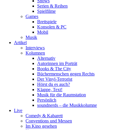
Shows
Serien & Reihen
Spielfilme
Games
Brettspiele
Konsolen & PC
Mobil
Musik
Artikel
Interviews
Kolumnen
Alternativ
Autorinnen im Porträt
Books & The City
Büchermenschen gegen Rechts
Der Vinyl-Terrorist
Hörst du es auch?
Klappe, Text!
Musik für die Raumstation
Persönlich
soundnerds – die Musikkolumne
Live
Comedy & Kabarett
Conventions und Messen
Im Kino gesehen