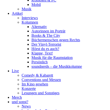
Konsolen & PC
Mobil
Musik
Artikel
Interviews
Kolumnen
Alternativ
Autorinnen im Porträt
Books & The City
Büchermenschen gegen Rechts
Der Vinyl-Terrorist
Hörst du es auch?
Klappe, Text!
Musik für die Raumstation
Persönlich
soundnerds – die Musikkolumne
Live
Comedy & Kabarett
Conventions und Messen
Im Kino gesehen
Konzerte
Lesungen und Sonstiges
Merch
und sonst?
News