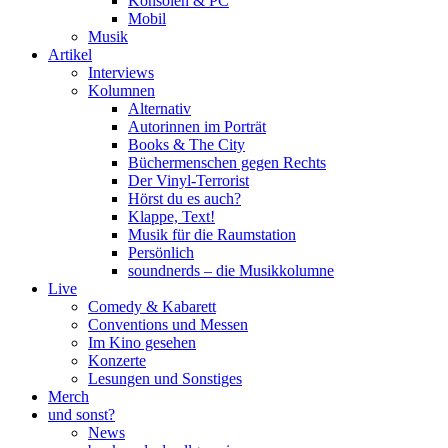
Konsolen & PC
Mobil
Musik
Artikel
Interviews
Kolumnen
Alternativ
Autorinnen im Porträt
Books & The City
Büchermenschen gegen Rechts
Der Vinyl-Terrorist
Hörst du es auch?
Klappe, Text!
Musik für die Raumstation
Persönlich
soundnerds – die Musikkolumne
Live
Comedy & Kabarett
Conventions und Messen
Im Kino gesehen
Konzerte
Lesungen und Sonstiges
Merch
und sonst?
News