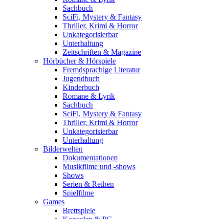
Sachbuch
SciFi, Mystery & Fantasy
Thriller, Krimi & Horror
Unkategorisierbar
Unterhaltung
Zeitschriften & Magazine
Hörbücher & Hörspiele
Fremdsprachige Literatur
Jugendbuch
Kinderbuch
Romane & Lyrik
Sachbuch
SciFi, Mystery & Fantasy
Thriller, Krimi & Horror
Unkategorisierbar
Unterhaltung
Bilderwelten
Dokumentationen
Musikfilme und -shows
Shows
Serien & Reihen
Spielfilme
Games
Brettspiele