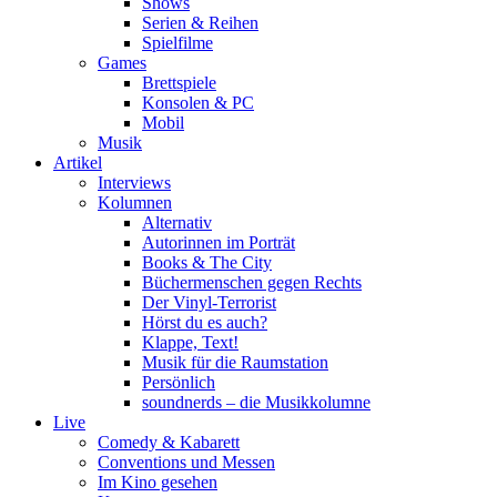
Shows
Serien & Reihen
Spielfilme
Games
Brettspiele
Konsolen & PC
Mobil
Musik
Artikel
Interviews
Kolumnen
Alternativ
Autorinnen im Porträt
Books & The City
Büchermenschen gegen Rechts
Der Vinyl-Terrorist
Hörst du es auch?
Klappe, Text!
Musik für die Raumstation
Persönlich
soundnerds – die Musikkolumne
Live
Comedy & Kabarett
Conventions und Messen
Im Kino gesehen