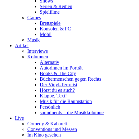
Shows
Serien & Reihen
Spielfilme
Games
Brettspiele
Konsolen & PC
Mobil
Musik
Artikel
Interviews
Kolumnen
Alternativ
Autorinnen im Porträt
Books & The City
Büchermenschen gegen Rechts
Der Vinyl-Terrorist
Hörst du es auch?
Klappe, Text!
Musik für die Raumstation
Persönlich
soundnerds – die Musikkolumne
Live
Comedy & Kabarett
Conventions und Messen
Im Kino gesehen