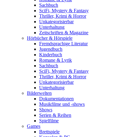
Sachbuch
SciFi, Mystery & Fantasy
Thriller, Krimi & Horror
Unkategorisierbar
Unterhaltung
Zeitschriften & Magazine
Hörbücher & Hörspiele
Fremdsprachige Literatur
Jugendbuch
Kinderbuch
Romane & Lyrik
Sachbuch
SciFi, Mystery & Fantasy
Thriller, Krimi & Horror
Unkategorisierbar
Unterhaltung
Bilderwelten
Dokumentationen
Musikfilme und -shows
Shows
Serien & Reihen
Spielfilme
Games
Brettspiele