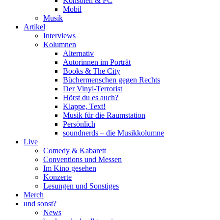
Konsolen & PC
Mobil
Musik
Artikel
Interviews
Kolumnen
Alternativ
Autorinnen im Porträt
Books & The City
Büchermenschen gegen Rechts
Der Vinyl-Terrorist
Hörst du es auch?
Klappe, Text!
Musik für die Raumstation
Persönlich
soundnerds – die Musikkolumne
Live
Comedy & Kabarett
Conventions und Messen
Im Kino gesehen
Konzerte
Lesungen und Sonstiges
Merch
und sonst?
News