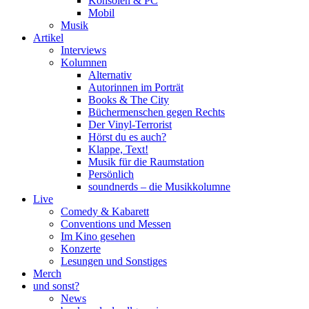
Konsolen & PC
Mobil
Musik
Artikel
Interviews
Kolumnen
Alternativ
Autorinnen im Porträt
Books & The City
Büchermenschen gegen Rechts
Der Vinyl-Terrorist
Hörst du es auch?
Klappe, Text!
Musik für die Raumstation
Persönlich
soundnerds – die Musikkolumne
Live
Comedy & Kabarett
Conventions und Messen
Im Kino gesehen
Konzerte
Lesungen und Sonstiges
Merch
und sonst?
News