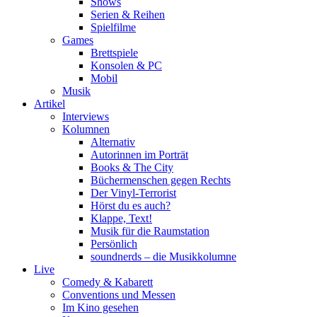
Shows
Serien & Reihen
Spielfilme
Games
Brettspiele
Konsolen & PC
Mobil
Musik
Artikel
Interviews
Kolumnen
Alternativ
Autorinnen im Porträt
Books & The City
Büchermenschen gegen Rechts
Der Vinyl-Terrorist
Hörst du es auch?
Klappe, Text!
Musik für die Raumstation
Persönlich
soundnerds – die Musikkolumne
Live
Comedy & Kabarett
Conventions und Messen
Im Kino gesehen