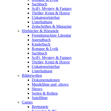
Sachbuch
SciFi, Mystery & Fantasy
Thriller, Krimi & Horror
Unkategorisierbar
Unterhaltung
Zeitschriften & Magazine
Hörbücher & Hörspiele
Fremdsprachige Literatur
Jugendbuch
Kinderbuch
Romane & Lyrik
Sachbuch
SciFi, Mystery & Fantasy
Thriller, Krimi & Horror
Unkategorisierbar
Unterhaltung
Bilderwelten
Dokumentationen
Musikfilme und -shows
Shows
Serien & Reihen
Spielfilme
Games
Brettspiele