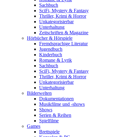
Sachbuch
SciFi, Mystery & Fantasy
Thriller, Krimi & Horror
Unkategorisierbar
Unterhaltung
Zeitschriften & Magazine
Hörbücher & Hörspiele
Fremdsprachige Literatur
Jugendbuch
Kinderbuch
Romane & Lyrik
Sachbuch
SciFi, Mystery & Fantasy
Thriller, Krimi & Horror
Unkategorisierbar
Unterhaltung
Bilderwelten
Dokumentationen
Musikfilme und -shows
Shows
Serien & Reihen
Spielfilme
Games
Brettspiele