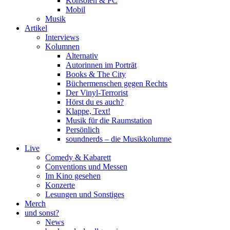
Konsolen & PC
Mobil
Musik
Artikel
Interviews
Kolumnen
Alternativ
Autorinnen im Porträt
Books & The City
Büchermenschen gegen Rechts
Der Vinyl-Terrorist
Hörst du es auch?
Klappe, Text!
Musik für die Raumstation
Persönlich
soundnerds – die Musikkolumne
Live
Comedy & Kabarett
Conventions und Messen
Im Kino gesehen
Konzerte
Lesungen und Sonstiges
Merch
und sonst?
News