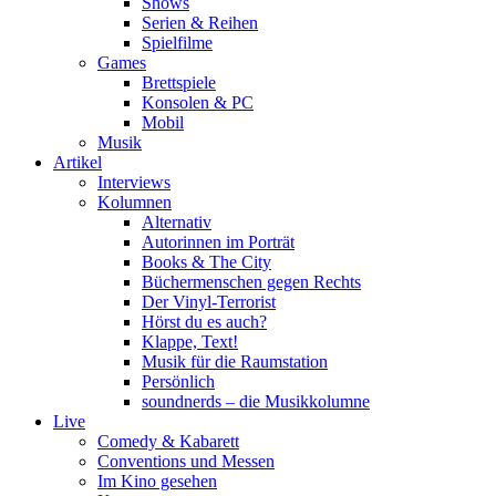
Shows
Serien & Reihen
Spielfilme
Games
Brettspiele
Konsolen & PC
Mobil
Musik
Artikel
Interviews
Kolumnen
Alternativ
Autorinnen im Porträt
Books & The City
Büchermenschen gegen Rechts
Der Vinyl-Terrorist
Hörst du es auch?
Klappe, Text!
Musik für die Raumstation
Persönlich
soundnerds – die Musikkolumne
Live
Comedy & Kabarett
Conventions und Messen
Im Kino gesehen