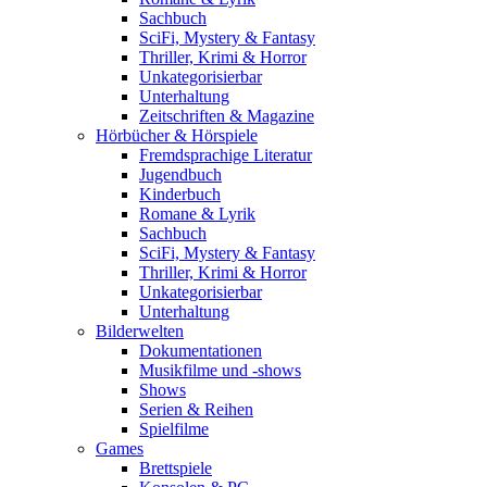
Sachbuch
SciFi, Mystery & Fantasy
Thriller, Krimi & Horror
Unkategorisierbar
Unterhaltung
Zeitschriften & Magazine
Hörbücher & Hörspiele
Fremdsprachige Literatur
Jugendbuch
Kinderbuch
Romane & Lyrik
Sachbuch
SciFi, Mystery & Fantasy
Thriller, Krimi & Horror
Unkategorisierbar
Unterhaltung
Bilderwelten
Dokumentationen
Musikfilme und -shows
Shows
Serien & Reihen
Spielfilme
Games
Brettspiele