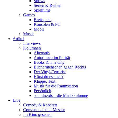
Shows
Serien & Reihen
Spielfilme
Games
Brettspiele
Konsolen & PC
Mobil
Musik
Artikel
Interviews
Kolumnen
Alternativ
Autorinnen im Porträt
Books & The City
Büchermenschen gegen Rechts
Der Vinyl-Terrorist
Hörst du es auch?
Klappe, Text!
Musik für die Raumstation
Persönlich
soundnerds – die Musikkolumne
Live
Comedy & Kabarett
Conventions und Messen
Im Kino gesehen