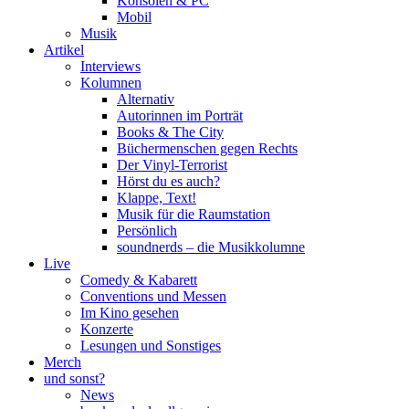
Konsolen & PC
Mobil
Musik
Artikel
Interviews
Kolumnen
Alternativ
Autorinnen im Porträt
Books & The City
Büchermenschen gegen Rechts
Der Vinyl-Terrorist
Hörst du es auch?
Klappe, Text!
Musik für die Raumstation
Persönlich
soundnerds – die Musikkolumne
Live
Comedy & Kabarett
Conventions und Messen
Im Kino gesehen
Konzerte
Lesungen und Sonstiges
Merch
und sonst?
News