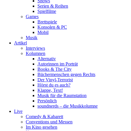
Shows
Serien & Reihen
Spielfilme
Games
Brettspiele
Konsolen & PC
Mobil
Musik
Artikel
Interviews
Kolumnen
Alternativ
Autorinnen im Porträt
Books & The City
Büchermenschen gegen Rechts
Der Vinyl-Terrorist
Hörst du es auch?
Klappe, Text!
Musik für die Raumstation
Persönlich
soundnerds – die Musikkolumne
Live
Comedy & Kabarett
Conventions und Messen
Im Kino gesehen