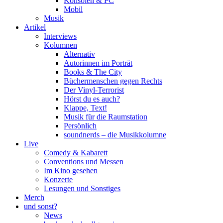
Konsolen & PC
Mobil
Musik
Artikel
Interviews
Kolumnen
Alternativ
Autorinnen im Porträt
Books & The City
Büchermenschen gegen Rechts
Der Vinyl-Terrorist
Hörst du es auch?
Klappe, Text!
Musik für die Raumstation
Persönlich
soundnerds – die Musikkolumne
Live
Comedy & Kabarett
Conventions und Messen
Im Kino gesehen
Konzerte
Lesungen und Sonstiges
Merch
und sonst?
News