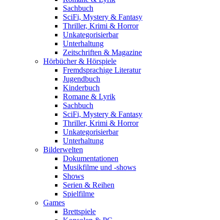
Sachbuch
SciFi, Mystery & Fantasy
Thriller, Krimi & Horror
Unkategorisierbar
Unterhaltung
Zeitschriften & Magazine
Hörbücher & Hörspiele
Fremdsprachige Literatur
Jugendbuch
Kinderbuch
Romane & Lyrik
Sachbuch
SciFi, Mystery & Fantasy
Thriller, Krimi & Horror
Unkategorisierbar
Unterhaltung
Bilderwelten
Dokumentationen
Musikfilme und -shows
Shows
Serien & Reihen
Spielfilme
Games
Brettspiele