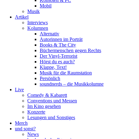
Konsolen & PC
Mobil
Musik
Artikel
Interviews
Kolumnen
Alternativ
Autorinnen im Porträt
Books & The City
Büchermenschen gegen Rechts
Der Vinyl-Terrorist
Hörst du es auch?
Klappe, Text!
Musik für die Raumstation
Persönlich
soundnerds – die Musikkolumne
Live
Comedy & Kabarett
Conventions und Messen
Im Kino gesehen
Konzerte
Lesungen und Sonstiges
Merch
und sonst?
News