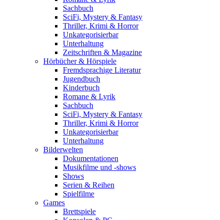
Sachbuch
SciFi, Mystery & Fantasy
Thriller, Krimi & Horror
Unkategorisierbar
Unterhaltung
Zeitschriften & Magazine
Hörbücher & Hörspiele
Fremdsprachige Literatur
Jugendbuch
Kinderbuch
Romane & Lyrik
Sachbuch
SciFi, Mystery & Fantasy
Thriller, Krimi & Horror
Unkategorisierbar
Unterhaltung
Bilderwelten
Dokumentationen
Musikfilme und -shows
Shows
Serien & Reihen
Spielfilme
Games
Brettspiele