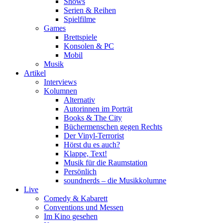
Shows
Serien & Reihen
Spielfilme
Games
Brettspiele
Konsolen & PC
Mobil
Musik
Artikel
Interviews
Kolumnen
Alternativ
Autorinnen im Porträt
Books & The City
Büchermenschen gegen Rechts
Der Vinyl-Terrorist
Hörst du es auch?
Klappe, Text!
Musik für die Raumstation
Persönlich
soundnerds – die Musikkolumne
Live
Comedy & Kabarett
Conventions und Messen
Im Kino gesehen