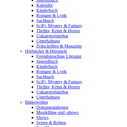
Jugendbuch
Kalender
Kinderbuch
Romane & Lyrik
Sachbuch
SciFi, Mystery & Fantasy
Thriller, Krimi & Horror
Unkategorisierbar
Unterhaltung
Zeitschriften & Magazine
Hörbücher & Hörspiele
Fremdsprachige Literatur
Jugendbuch
Kinderbuch
Romane & Lyrik
Sachbuch
SciFi, Mystery & Fantasy
Thriller, Krimi & Horror
Unkategorisierbar
Unterhaltung
Bilderwelten
Dokumentationen
Musikfilme und -shows
Shows
Serien & Reihen