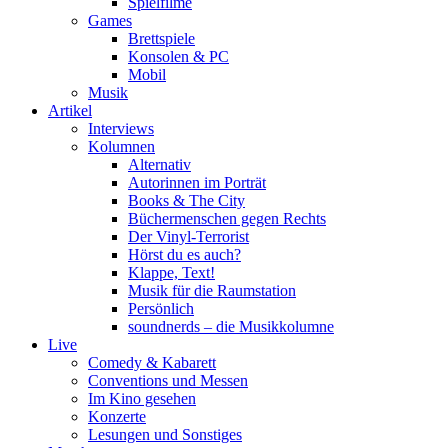
Spielfilme
Games
Brettspiele
Konsolen & PC
Mobil
Musik
Artikel
Interviews
Kolumnen
Alternativ
Autorinnen im Porträt
Books & The City
Büchermenschen gegen Rechts
Der Vinyl-Terrorist
Hörst du es auch?
Klappe, Text!
Musik für die Raumstation
Persönlich
soundnerds – die Musikkolumne
Live
Comedy & Kabarett
Conventions und Messen
Im Kino gesehen
Konzerte
Lesungen und Sonstiges