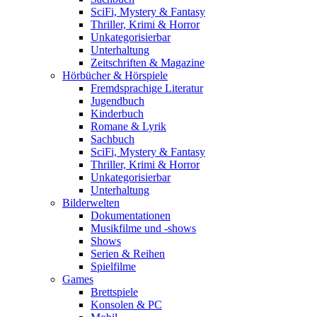
SciFi, Mystery & Fantasy
Thriller, Krimi & Horror
Unkategorisierbar
Unterhaltung
Zeitschriften & Magazine
Hörbücher & Hörspiele
Fremdsprachige Literatur
Jugendbuch
Kinderbuch
Romane & Lyrik
Sachbuch
SciFi, Mystery & Fantasy
Thriller, Krimi & Horror
Unkategorisierbar
Unterhaltung
Bilderwelten
Dokumentationen
Musikfilme und -shows
Shows
Serien & Reihen
Spielfilme
Games
Brettspiele
Konsolen & PC