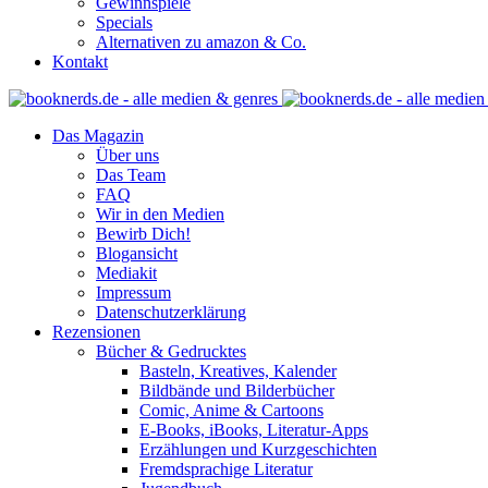
Gewinnspiele
Specials
Alternativen zu amazon & Co.
Kontakt
Das Magazin
Über uns
Das Team
FAQ
Wir in den Medien
Bewirb Dich!
Blogansicht
Mediakit
Impressum
Datenschutzerklärung
Rezensionen
Bücher & Gedrucktes
Basteln, Kreatives, Kalender
Bildbände und Bilderbücher
Comic, Anime & Cartoons
E-Books, iBooks, Literatur-Apps
Erzählungen und Kurzgeschichten
Fremdsprachige Literatur