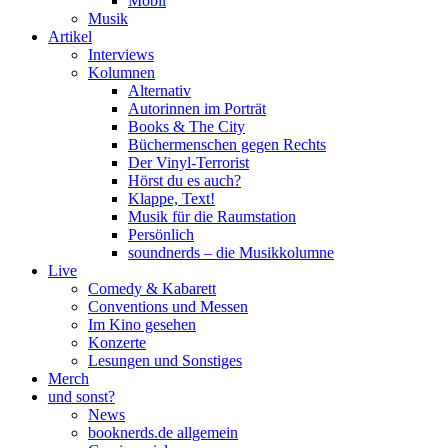
Mobil
Musik
Artikel
Interviews
Kolumnen
Alternativ
Autorinnen im Porträt
Books & The City
Büchermenschen gegen Rechts
Der Vinyl-Terrorist
Hörst du es auch?
Klappe, Text!
Musik für die Raumstation
Persönlich
soundnerds – die Musikkolumne
Live
Comedy & Kabarett
Conventions und Messen
Im Kino gesehen
Konzerte
Lesungen und Sonstiges
Merch
und sonst?
News
booknerds.de allgemein