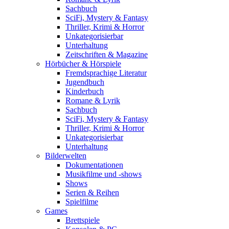
Sachbuch
SciFi, Mystery & Fantasy
Thriller, Krimi & Horror
Unkategorisierbar
Unterhaltung
Zeitschriften & Magazine
Hörbücher & Hörspiele
Fremdsprachige Literatur
Jugendbuch
Kinderbuch
Romane & Lyrik
Sachbuch
SciFi, Mystery & Fantasy
Thriller, Krimi & Horror
Unkategorisierbar
Unterhaltung
Bilderwelten
Dokumentationen
Musikfilme und -shows
Shows
Serien & Reihen
Spielfilme
Games
Brettspiele