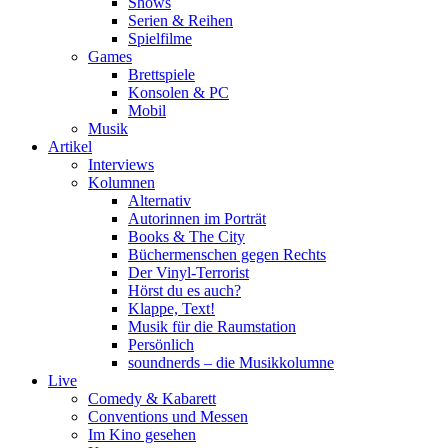
Shows
Serien & Reihen
Spielfilme
Games
Brettspiele
Konsolen & PC
Mobil
Musik
Artikel
Interviews
Kolumnen
Alternativ
Autorinnen im Porträt
Books & The City
Büchermenschen gegen Rechts
Der Vinyl-Terrorist
Hörst du es auch?
Klappe, Text!
Musik für die Raumstation
Persönlich
soundnerds – die Musikkolumne
Live
Comedy & Kabarett
Conventions und Messen
Im Kino gesehen