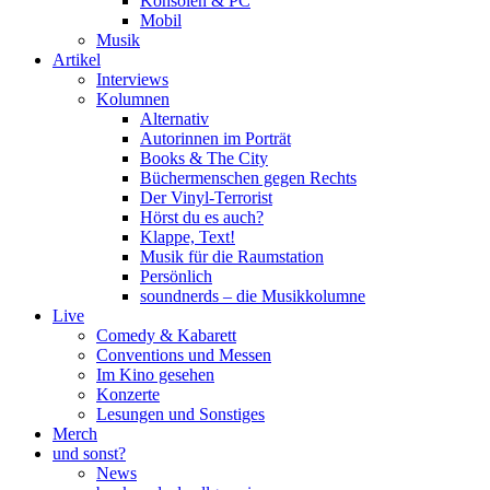
Konsolen & PC
Mobil
Musik
Artikel
Interviews
Kolumnen
Alternativ
Autorinnen im Porträt
Books & The City
Büchermenschen gegen Rechts
Der Vinyl-Terrorist
Hörst du es auch?
Klappe, Text!
Musik für die Raumstation
Persönlich
soundnerds – die Musikkolumne
Live
Comedy & Kabarett
Conventions und Messen
Im Kino gesehen
Konzerte
Lesungen und Sonstiges
Merch
und sonst?
News