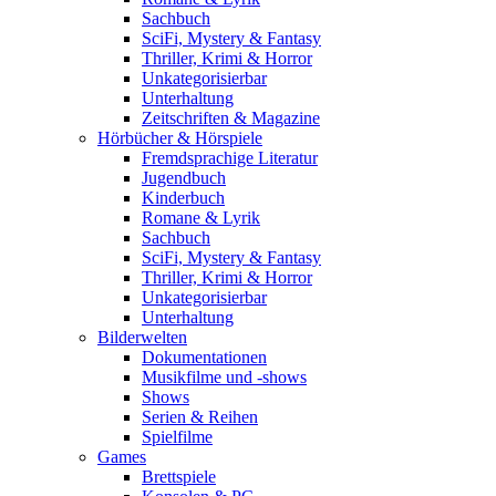
Sachbuch
SciFi, Mystery & Fantasy
Thriller, Krimi & Horror
Unkategorisierbar
Unterhaltung
Zeitschriften & Magazine
Hörbücher & Hörspiele
Fremdsprachige Literatur
Jugendbuch
Kinderbuch
Romane & Lyrik
Sachbuch
SciFi, Mystery & Fantasy
Thriller, Krimi & Horror
Unkategorisierbar
Unterhaltung
Bilderwelten
Dokumentationen
Musikfilme und -shows
Shows
Serien & Reihen
Spielfilme
Games
Brettspiele