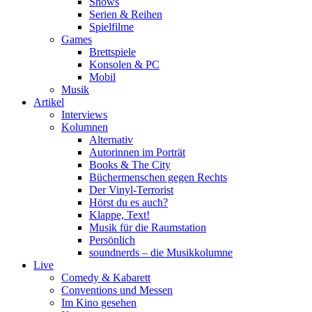
Shows
Serien & Reihen
Spielfilme
Games
Brettspiele
Konsolen & PC
Mobil
Musik
Artikel
Interviews
Kolumnen
Alternativ
Autorinnen im Porträt
Books & The City
Büchermenschen gegen Rechts
Der Vinyl-Terrorist
Hörst du es auch?
Klappe, Text!
Musik für die Raumstation
Persönlich
soundnerds – die Musikkolumne
Live
Comedy & Kabarett
Conventions und Messen
Im Kino gesehen