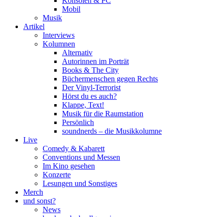
Konsolen & PC
Mobil
Musik
Artikel
Interviews
Kolumnen
Alternativ
Autorinnen im Porträt
Books & The City
Büchermenschen gegen Rechts
Der Vinyl-Terrorist
Hörst du es auch?
Klappe, Text!
Musik für die Raumstation
Persönlich
soundnerds – die Musikkolumne
Live
Comedy & Kabarett
Conventions und Messen
Im Kino gesehen
Konzerte
Lesungen und Sonstiges
Merch
und sonst?
News