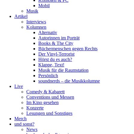
Konsolen & PC
Mobil
Musik
Artikel
Interviews
Kolumnen
Alternativ
Autorinnen im Porträt
Books & The City
Büchermenschen gegen Rechts
Der Vinyl-Terrorist
Hörst du es auch?
Klappe, Text!
Musik für die Raumstation
Persönlich
soundnerds – die Musikkolumne
Live
Comedy & Kabarett
Conventions und Messen
Im Kino gesehen
Konzerte
Lesungen und Sonstiges
Merch
und sonst?
News