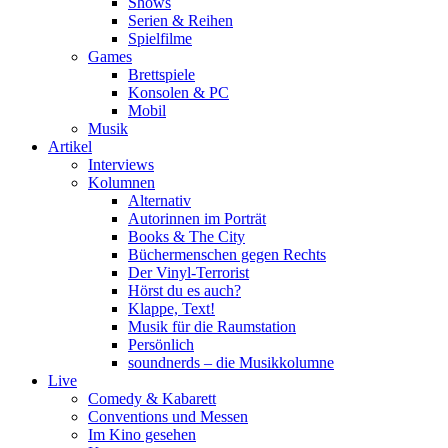
Shows
Serien & Reihen
Spielfilme
Games
Brettspiele
Konsolen & PC
Mobil
Musik
Artikel
Interviews
Kolumnen
Alternativ
Autorinnen im Porträt
Books & The City
Büchermenschen gegen Rechts
Der Vinyl-Terrorist
Hörst du es auch?
Klappe, Text!
Musik für die Raumstation
Persönlich
soundnerds – die Musikkolumne
Live
Comedy & Kabarett
Conventions und Messen
Im Kino gesehen