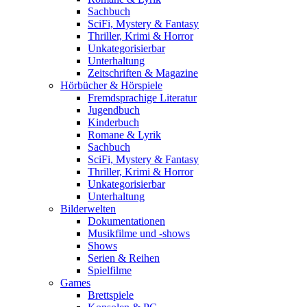
Sachbuch
SciFi, Mystery & Fantasy
Thriller, Krimi & Horror
Unkategorisierbar
Unterhaltung
Zeitschriften & Magazine
Hörbücher & Hörspiele
Fremdsprachige Literatur
Jugendbuch
Kinderbuch
Romane & Lyrik
Sachbuch
SciFi, Mystery & Fantasy
Thriller, Krimi & Horror
Unkategorisierbar
Unterhaltung
Bilderwelten
Dokumentationen
Musikfilme und -shows
Shows
Serien & Reihen
Spielfilme
Games
Brettspiele