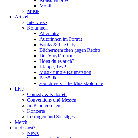
Konsolen & PC
Mobil
Musik
Artikel
Interviews
Kolumnen
Alternativ
Autorinnen im Porträt
Books & The City
Büchermenschen gegen Rechts
Der Vinyl-Terrorist
Hörst du es auch?
Klappe, Text!
Musik für die Raumstation
Persönlich
soundnerds – die Musikkolumne
Live
Comedy & Kabarett
Conventions und Messen
Im Kino gesehen
Konzerte
Lesungen und Sonstiges
Merch
und sonst?
News