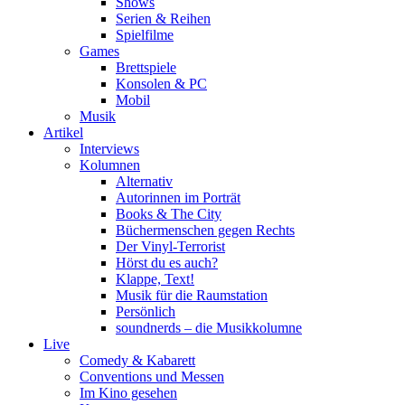
Shows
Serien & Reihen
Spielfilme
Games
Brettspiele
Konsolen & PC
Mobil
Musik
Artikel
Interviews
Kolumnen
Alternativ
Autorinnen im Porträt
Books & The City
Büchermenschen gegen Rechts
Der Vinyl-Terrorist
Hörst du es auch?
Klappe, Text!
Musik für die Raumstation
Persönlich
soundnerds – die Musikkolumne
Live
Comedy & Kabarett
Conventions und Messen
Im Kino gesehen