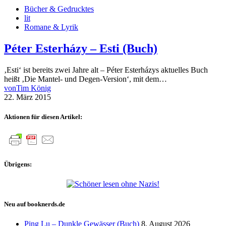
Bücher & Gedrucktes
lit
Romane & Lyrik
Péter Esterházy – Esti (Buch)
‚Esti‘ ist bereits zwei Jahre alt – Péter Esterházys aktuelles Buch
heißt ‚Die Mantel- und Degen-Version‘, mit dem…
von
Tim König
22. März 2015
Aktionen für diesen Artikel:
Übrigens:
Neu auf booknerds.de
Ping Lu – Dunkle Gewässer (Buch)
8. August 2026