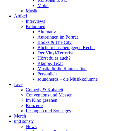
Konsolen & PC
Mobil
Musik
Artikel
Interviews
Kolumnen
Alternativ
Autorinnen im Porträt
Books & The City
Büchermenschen gegen Rechts
Der Vinyl-Terrorist
Hörst du es auch?
Klappe, Text!
Musik für die Raumstation
Persönlich
soundnerds – die Musikkolumne
Live
Comedy & Kabarett
Conventions und Messen
Im Kino gesehen
Konzerte
Lesungen und Sonstiges
Merch
und sonst?
News