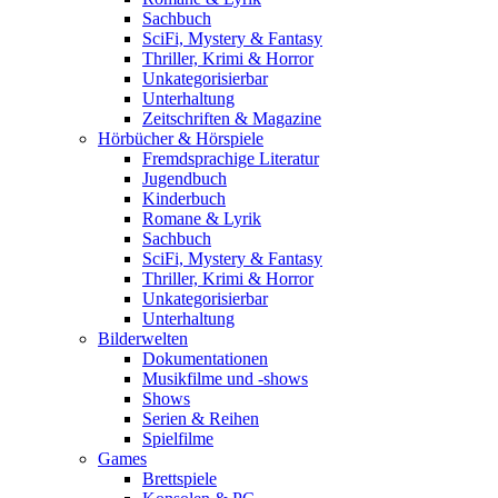
Sachbuch
SciFi, Mystery & Fantasy
Thriller, Krimi & Horror
Unkategorisierbar
Unterhaltung
Zeitschriften & Magazine
Hörbücher & Hörspiele
Fremdsprachige Literatur
Jugendbuch
Kinderbuch
Romane & Lyrik
Sachbuch
SciFi, Mystery & Fantasy
Thriller, Krimi & Horror
Unkategorisierbar
Unterhaltung
Bilderwelten
Dokumentationen
Musikfilme und -shows
Shows
Serien & Reihen
Spielfilme
Games
Brettspiele