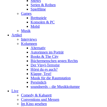
Shows
Serien & Reihen
Spielfilme
Games
Brettspiele
Konsolen & PC
Mobil
Musik
Artikel
Interviews
Kolumnen
Alternativ
Autorinnen im Porträt
Books & The City
Büchermenschen gegen Rechts
Der Vinyl-Terrorist
Hörst du es auch?
Klappe, Text!
Musik für die Raumstation
Persönlich
soundnerds – die Musikkolumne
Live
Comedy & Kabarett
Conventions und Messen
Im Kino gesehen