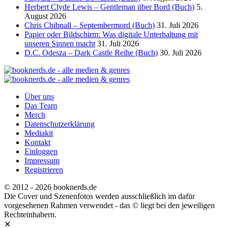
Herbert Clyde Lewis – Gentleman über Bord (Buch)
5.
August 2026
Chris Chibnall – Septembermord (Buch)
31. Juli 2026
Papier oder Bildschirm: Was digitale Unterhaltung mit
unseren Sinnen macht
31. Juli 2026
D.C. Odesza – Dark Castle Reihe (Buch)
30. Juli 2026
Über uns
Das Team
Merch
Datenschutzerklärung
Mediakit
Kontakt
Einloggen
Impressum
Registrieren
© 2012 - 2026 booknerds.de
Die Cover und Szenenfotos werden ausschließlich im dafür
vorgesehenen Rahmen verwendet - das © liegt bei den jeweiligen
Rechteinhabern.
✕