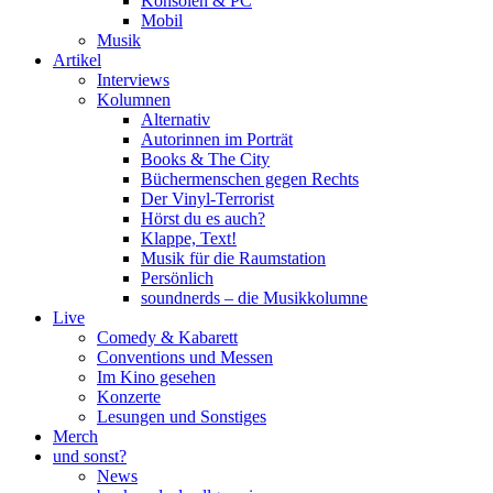
Konsolen & PC
Mobil
Musik
Artikel
Interviews
Kolumnen
Alternativ
Autorinnen im Porträt
Books & The City
Büchermenschen gegen Rechts
Der Vinyl-Terrorist
Hörst du es auch?
Klappe, Text!
Musik für die Raumstation
Persönlich
soundnerds – die Musikkolumne
Live
Comedy & Kabarett
Conventions und Messen
Im Kino gesehen
Konzerte
Lesungen und Sonstiges
Merch
und sonst?
News