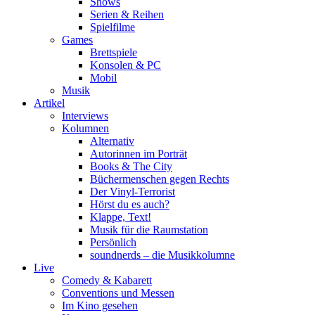
Shows
Serien & Reihen
Spielfilme
Games
Brettspiele
Konsolen & PC
Mobil
Musik
Artikel
Interviews
Kolumnen
Alternativ
Autorinnen im Porträt
Books & The City
Büchermenschen gegen Rechts
Der Vinyl-Terrorist
Hörst du es auch?
Klappe, Text!
Musik für die Raumstation
Persönlich
soundnerds – die Musikkolumne
Live
Comedy & Kabarett
Conventions und Messen
Im Kino gesehen