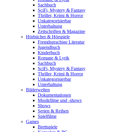
Sachbuch
SciFi, Mystery & Fantasy
Thriller, Krimi & Horror
Unkategorisierbar
Unterhaltung
Zeitschriften & Magazine
Hörbücher & Hörspiele
Fremdsprachige Literatur
Jugendbuch
Kinderbuch
Romane & Lyrik
Sachbuch
SciFi, Mystery & Fantasy
Thriller, Krimi & Horror
Unkategorisierbar
Unterhaltung
Bilderwelten
Dokumentationen
Musikfilme und -shows
Shows
Serien & Reihen
Spielfilme
Games
Brettspiele