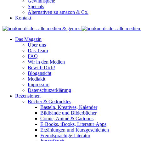
Gewinnspiele
Specials
Alternativen zu amazon & Co.
Kontakt
Das Magazin
Über uns
Das Team
FAQ
Wir in den Medien
Bewirb Dich!
Blogansicht
Mediakit
Impressum
Datenschutzerklärung
Rezensionen
Bücher & Gedrucktes
Basteln, Kreatives, Kalender
Bildbände und Bilderbücher
Comic, Anime & Cartoons
E-Books, iBooks, Literatur-Apps
Erzählungen und Kurzgeschichten
Fremdsprachige Literatur