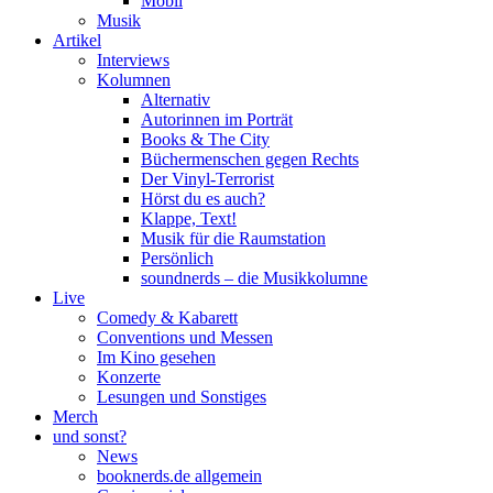
Mobil
Musik
Artikel
Interviews
Kolumnen
Alternativ
Autorinnen im Porträt
Books & The City
Büchermenschen gegen Rechts
Der Vinyl-Terrorist
Hörst du es auch?
Klappe, Text!
Musik für die Raumstation
Persönlich
soundnerds – die Musikkolumne
Live
Comedy & Kabarett
Conventions und Messen
Im Kino gesehen
Konzerte
Lesungen und Sonstiges
Merch
und sonst?
News
booknerds.de allgemein