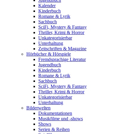
Jugendbuch
Kalender
Kinderbuch
Romane & Lyrik
Sachbuch
SciFi, Mystery & Fantasy
Thriller, Krimi & Horror
Unkategorisierbar
Unterhaltung
Zeitschriften & Magazine
Hörbücher & Hörspiele
Fremdsprachige Literatur
Jugendbuch
Kinderbuch
Romane & Lyrik
Sachbuch
SciFi, Mystery & Fantasy
Thriller, Krimi & Horror
Unkategorisierbar
Unterhaltung
Bilderwelten
Dokumentationen
Musikfilme und -shows
Shows
Serien & Reihen