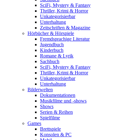
SciFi, Mystery & Fantasy
Thriller, Krimi & Horror
Unkategorisierbar
Unterhaltung
Zeitschriften & Magazine
Hörbücher & Hörspiele
Fremdsprachige Literatur
Jugendbuch
Kinderbuch
Romane & Lyrik
Sachbuch
SciFi, Mystery & Fantasy
Thriller, Krimi & Horror
Unkategorisierbar
Unterhaltung
Bilderwelten
Dokumentationen
Musikfilme und -shows
Shows
Serien & Reihen
Spielfilme
Games
Brettspiele
Konsolen & PC