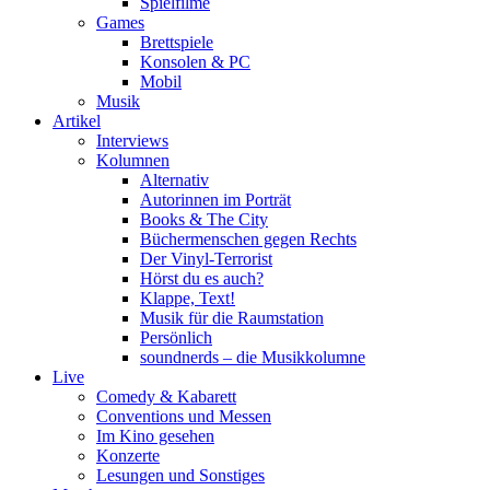
Spielfilme
Games
Brettspiele
Konsolen & PC
Mobil
Musik
Artikel
Interviews
Kolumnen
Alternativ
Autorinnen im Porträt
Books & The City
Büchermenschen gegen Rechts
Der Vinyl-Terrorist
Hörst du es auch?
Klappe, Text!
Musik für die Raumstation
Persönlich
soundnerds – die Musikkolumne
Live
Comedy & Kabarett
Conventions und Messen
Im Kino gesehen
Konzerte
Lesungen und Sonstiges