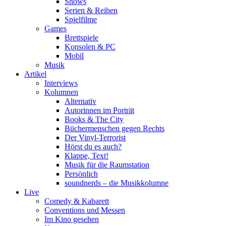
Shows
Serien & Reihen
Spielfilme
Games
Brettspiele
Konsolen & PC
Mobil
Musik
Artikel
Interviews
Kolumnen
Alternativ
Autorinnen im Porträt
Books & The City
Büchermenschen gegen Rechts
Der Vinyl-Terrorist
Hörst du es auch?
Klappe, Text!
Musik für die Raumstation
Persönlich
soundnerds – die Musikkolumne
Live
Comedy & Kabarett
Conventions und Messen
Im Kino gesehen