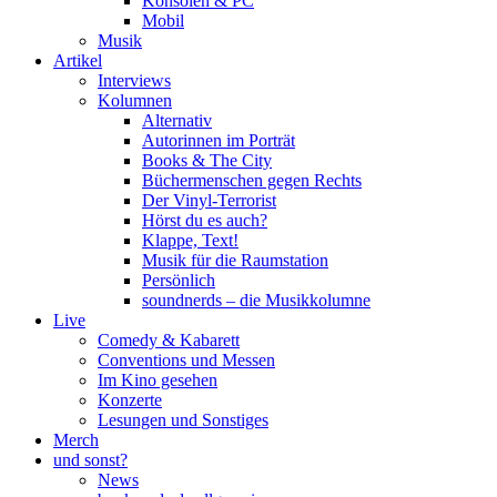
Konsolen & PC
Mobil
Musik
Artikel
Interviews
Kolumnen
Alternativ
Autorinnen im Porträt
Books & The City
Büchermenschen gegen Rechts
Der Vinyl-Terrorist
Hörst du es auch?
Klappe, Text!
Musik für die Raumstation
Persönlich
soundnerds – die Musikkolumne
Live
Comedy & Kabarett
Conventions und Messen
Im Kino gesehen
Konzerte
Lesungen und Sonstiges
Merch
und sonst?
News