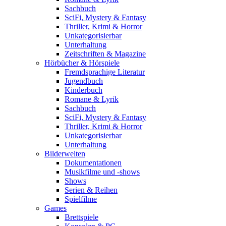
Sachbuch
SciFi, Mystery & Fantasy
Thriller, Krimi & Horror
Unkategorisierbar
Unterhaltung
Zeitschriften & Magazine
Hörbücher & Hörspiele
Fremdsprachige Literatur
Jugendbuch
Kinderbuch
Romane & Lyrik
Sachbuch
SciFi, Mystery & Fantasy
Thriller, Krimi & Horror
Unkategorisierbar
Unterhaltung
Bilderwelten
Dokumentationen
Musikfilme und -shows
Shows
Serien & Reihen
Spielfilme
Games
Brettspiele