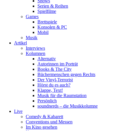
Shows
Serien & Reihen
Spielfilme
Games
Brettspiele
Konsolen & PC
Mobil
Musik
Artikel
Interviews
Kolumnen
Alternativ
Autorinnen im Porträt
Books & The City
Büchermenschen gegen Rechts
Der Vinyl-Terrorist
Hörst du es auch?
Klappe, Text!
Musik für die Raumstation
Persönlich
soundnerds – die Musikkolumne
Live
Comedy & Kabarett
Conventions und Messen
Im Kino gesehen