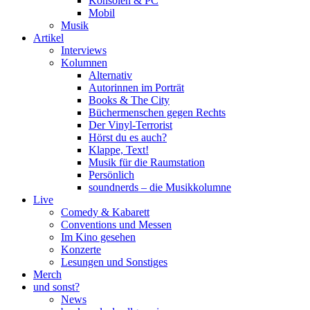
Konsolen & PC
Mobil
Musik
Artikel
Interviews
Kolumnen
Alternativ
Autorinnen im Porträt
Books & The City
Büchermenschen gegen Rechts
Der Vinyl-Terrorist
Hörst du es auch?
Klappe, Text!
Musik für die Raumstation
Persönlich
soundnerds – die Musikkolumne
Live
Comedy & Kabarett
Conventions und Messen
Im Kino gesehen
Konzerte
Lesungen und Sonstiges
Merch
und sonst?
News