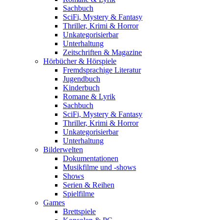
Sachbuch
SciFi, Mystery & Fantasy
Thriller, Krimi & Horror
Unkategorisierbar
Unterhaltung
Zeitschriften & Magazine
Hörbücher & Hörspiele
Fremdsprachige Literatur
Jugendbuch
Kinderbuch
Romane & Lyrik
Sachbuch
SciFi, Mystery & Fantasy
Thriller, Krimi & Horror
Unkategorisierbar
Unterhaltung
Bilderwelten
Dokumentationen
Musikfilme und -shows
Shows
Serien & Reihen
Spielfilme
Games
Brettspiele