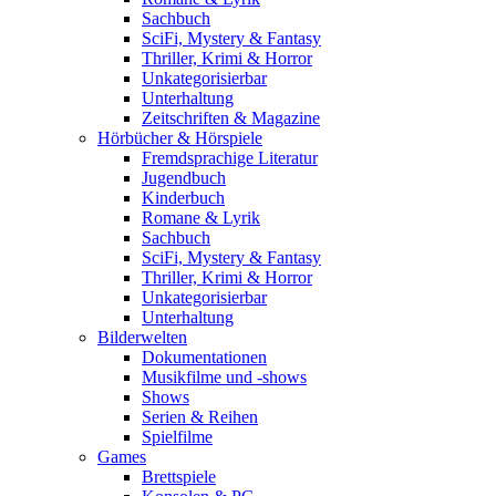
Sachbuch
SciFi, Mystery & Fantasy
Thriller, Krimi & Horror
Unkategorisierbar
Unterhaltung
Zeitschriften & Magazine
Hörbücher & Hörspiele
Fremdsprachige Literatur
Jugendbuch
Kinderbuch
Romane & Lyrik
Sachbuch
SciFi, Mystery & Fantasy
Thriller, Krimi & Horror
Unkategorisierbar
Unterhaltung
Bilderwelten
Dokumentationen
Musikfilme und -shows
Shows
Serien & Reihen
Spielfilme
Games
Brettspiele