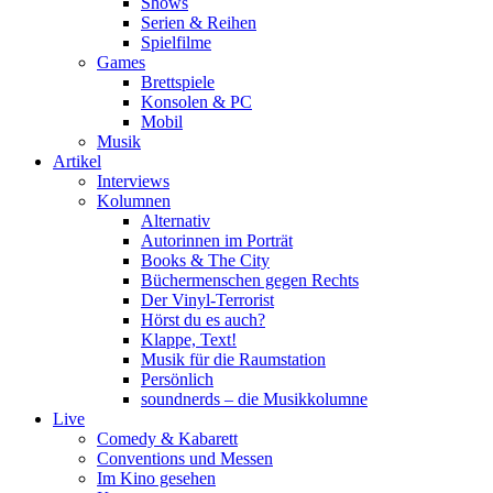
Shows
Serien & Reihen
Spielfilme
Games
Brettspiele
Konsolen & PC
Mobil
Musik
Artikel
Interviews
Kolumnen
Alternativ
Autorinnen im Porträt
Books & The City
Büchermenschen gegen Rechts
Der Vinyl-Terrorist
Hörst du es auch?
Klappe, Text!
Musik für die Raumstation
Persönlich
soundnerds – die Musikkolumne
Live
Comedy & Kabarett
Conventions und Messen
Im Kino gesehen