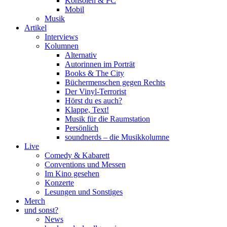
Konsolen & PC
Mobil
Musik
Artikel
Interviews
Kolumnen
Alternativ
Autorinnen im Porträt
Books & The City
Büchermenschen gegen Rechts
Der Vinyl-Terrorist
Hörst du es auch?
Klappe, Text!
Musik für die Raumstation
Persönlich
soundnerds – die Musikkolumne
Live
Comedy & Kabarett
Conventions und Messen
Im Kino gesehen
Konzerte
Lesungen und Sonstiges
Merch
und sonst?
News