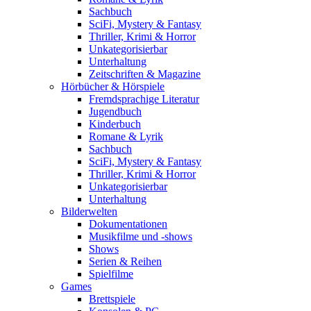
Sachbuch
SciFi, Mystery & Fantasy
Thriller, Krimi & Horror
Unkategorisierbar
Unterhaltung
Zeitschriften & Magazine
Hörbücher & Hörspiele
Fremdsprachige Literatur
Jugendbuch
Kinderbuch
Romane & Lyrik
Sachbuch
SciFi, Mystery & Fantasy
Thriller, Krimi & Horror
Unkategorisierbar
Unterhaltung
Bilderwelten
Dokumentationen
Musikfilme und -shows
Shows
Serien & Reihen
Spielfilme
Games
Brettspiele