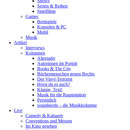
Shows
Serien & Reihen
Spielfilme
Games
Brettspiele
Konsolen & PC
Mobil
Musik
Artikel
Interviews
Kolumnen
Alternativ
Autorinnen im Porträt
Books & The City
Büchermenschen gegen Rechts
Der Vinyl-Terrorist
Hörst du es auch?
Klappe, Text!
Musik für die Raumstation
Persönlich
soundnerds – die Musikkolumne
Live
Comedy & Kabarett
Conventions und Messen
Im Kino gesehen