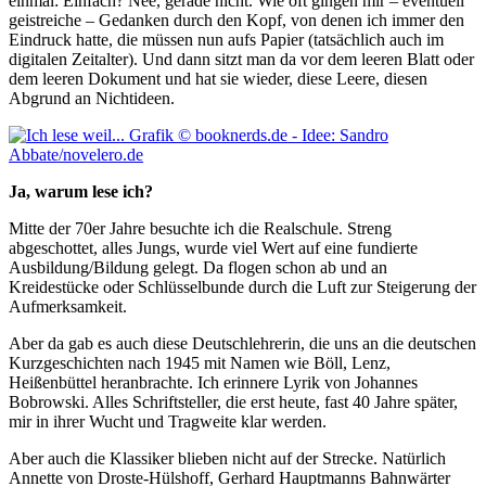
einmal: Einfach? Nee, gerade nicht. Wie oft gingen mir – eventuell
geistreiche – Gedanken durch den Kopf, von denen ich immer den
Eindruck hatte, die müssen nun aufs Papier (tatsächlich auch im
digitalen Zeitalter). Und dann sitzt man da vor dem leeren Blatt oder
dem leeren Dokument und hat sie wieder, diese Leere, diesen
Abgrund an Nichtideen.
Ja, warum lese ich?
Mitte der 70er Jahre besuchte ich die Realschule. Streng
abgeschottet, alles Jungs, wurde viel Wert auf eine fundierte
Ausbildung/Bildung gelegt. Da flogen schon ab und an
Kreidestücke oder Schlüsselbunde durch die Luft zur Steigerung der
Aufmerksamkeit.
Aber da gab es auch diese Deutschlehrerin, die uns an die deutschen
Kurzgeschichten nach 1945 mit Namen wie Böll, Lenz,
Heißenbüttel heranbrachte. Ich erinnere Lyrik von Johannes
Bobrowski. Alles Schriftsteller, die erst heute, fast 40 Jahre später,
mir in ihrer Wucht und Tragweite klar werden.
Aber auch die Klassiker blieben nicht auf der Strecke. Natürlich
Annette von Droste-Hülshoff, Gerhard Hauptmanns Bahnwärter