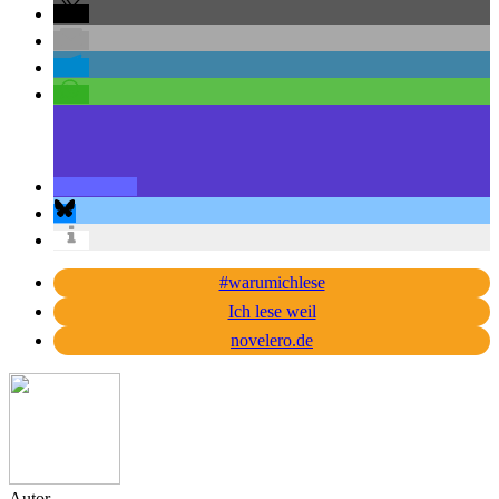
#warumichlese
Ich lese weil
novelero.de
Autor