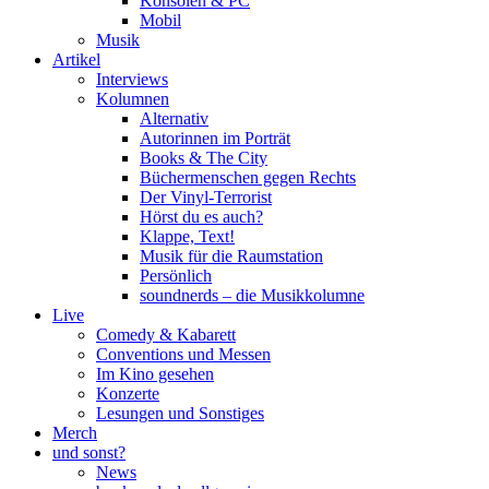
Konsolen & PC
Mobil
Musik
Artikel
Interviews
Kolumnen
Alternativ
Autorinnen im Porträt
Books & The City
Büchermenschen gegen Rechts
Der Vinyl-Terrorist
Hörst du es auch?
Klappe, Text!
Musik für die Raumstation
Persönlich
soundnerds – die Musikkolumne
Live
Comedy & Kabarett
Conventions und Messen
Im Kino gesehen
Konzerte
Lesungen und Sonstiges
Merch
und sonst?
News