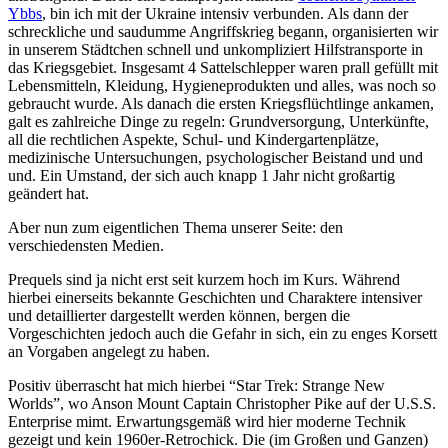
Ybbs
, bin ich mit der Ukraine intensiv verbunden. Als dann der
schreckliche und saudumme Angriffskrieg begann, organisierten wir
in unserem Städtchen schnell und unkompliziert Hilfstransporte in
das Kriegsgebiet. Insgesamt 4 Sattelschlepper waren prall gefüllt mit
Lebensmitteln, Kleidung, Hygieneprodukten und alles, was noch so
gebraucht wurde. Als danach die ersten Kriegsflüchtlinge ankamen,
galt es zahlreiche Dinge zu regeln: Grundversorgung, Unterkünfte,
all die rechtlichen Aspekte, Schul- und Kindergartenplätze,
medizinische Untersuchungen, psychologischer Beistand und und
und. Ein Umstand, der sich auch knapp 1 Jahr nicht großartig
geändert hat.
Aber nun zum eigentlichen Thema unserer Seite: den
verschiedensten Medien.
Prequels sind ja nicht erst seit kurzem hoch im Kurs. Während
hierbei einerseits bekannte Geschichten und Charaktere intensiver
und detaillierter dargestellt werden können, bergen die
Vorgeschichten jedoch auch die Gefahr in sich, ein zu enges Korsett
an Vorgaben angelegt zu haben.
Positiv überrascht hat mich hierbei “Star Trek: Strange New
Worlds”, wo Anson Mount Captain Christopher Pike auf der U.S.S.
Enterprise mimt. Erwartungsgemäß wird hier moderne Technik
gezeigt und kein 1960er-Retrochick. Die (im Großen und Ganzen)