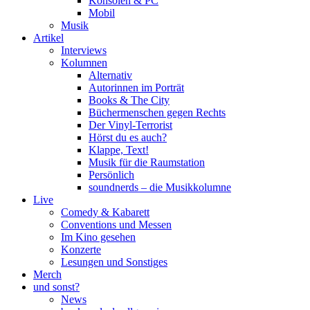
Konsolen & PC
Mobil
Musik
Artikel
Interviews
Kolumnen
Alternativ
Autorinnen im Porträt
Books & The City
Büchermenschen gegen Rechts
Der Vinyl-Terrorist
Hörst du es auch?
Klappe, Text!
Musik für die Raumstation
Persönlich
soundnerds – die Musikkolumne
Live
Comedy & Kabarett
Conventions und Messen
Im Kino gesehen
Konzerte
Lesungen und Sonstiges
Merch
und sonst?
News