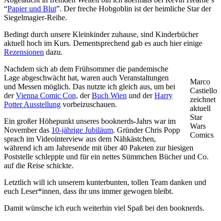
“
Papier und Blut
”. Der freche Hobgoblin ist der heimliche Star der
Siegelmagier-Reihe.
Bedingt durch unsere Kleinkinder zuhause, sind Kinderbücher
aktuell hoch im Kurs. Dementsprechend gab es auch hier einige
Rezensionen
dazu.
Nachdem sich ab dem Frühsommer die pandemische
Lage abgeschwächt hat, waren auch Veranstaltungen
Marco
und Messen möglich. Das nutzte ich gleich aus, um bei
Castiello
der
Vienna Comic Con,
der
Buch Wien
und der
Harry
zeichnet
Potter Ausstellung
vorbeizuschauen.
aktuell
Star
Ein großer Höhepunkt unseres booknerds-Jahrs war im
Wars
November das
10-jährige Jubiläum
. Gründer Chris Popp
Comics
sprach im Videointerview aus dem Nähkästchen,
während ich am Jahresende mit über 40 Paketen zur hiesigen
Poststelle schleppte und für ein nettes Sümmchen Bücher und Co.
auf die Reise schickte.
Letztlich will ich unserem kunterbunten, tollen Team danken und
euch Leser*innen, dass ihr uns immer gewogen bleibt.
Damit wünsche ich euch weiterhin viel Spaß bei den booknerds.