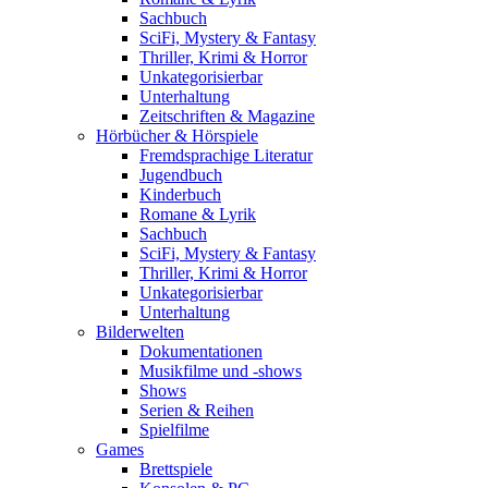
Sachbuch
SciFi, Mystery & Fantasy
Thriller, Krimi & Horror
Unkategorisierbar
Unterhaltung
Zeitschriften & Magazine
Hörbücher & Hörspiele
Fremdsprachige Literatur
Jugendbuch
Kinderbuch
Romane & Lyrik
Sachbuch
SciFi, Mystery & Fantasy
Thriller, Krimi & Horror
Unkategorisierbar
Unterhaltung
Bilderwelten
Dokumentationen
Musikfilme und -shows
Shows
Serien & Reihen
Spielfilme
Games
Brettspiele