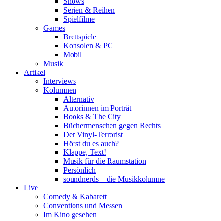
Shows
Serien & Reihen
Spielfilme
Games
Brettspiele
Konsolen & PC
Mobil
Musik
Artikel
Interviews
Kolumnen
Alternativ
Autorinnen im Porträt
Books & The City
Büchermenschen gegen Rechts
Der Vinyl-Terrorist
Hörst du es auch?
Klappe, Text!
Musik für die Raumstation
Persönlich
soundnerds – die Musikkolumne
Live
Comedy & Kabarett
Conventions und Messen
Im Kino gesehen