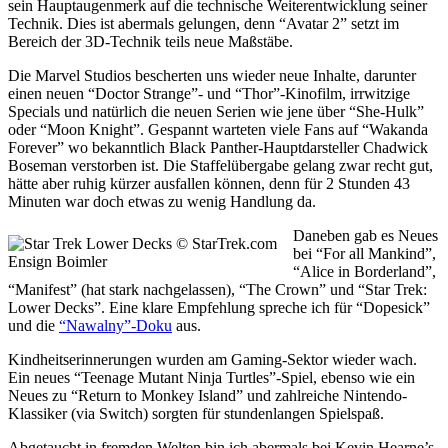
sein Hauptaugenmerk auf die technische Weiterentwicklung seiner
Technik. Dies ist abermals gelungen, denn “Avatar 2” setzt im
Bereich der 3D-Technik teils neue Maßstäbe.
Die Marvel Studios bescherten uns wieder neue Inhalte, darunter
einen neuen “Doctor Strange”- und “Thor”-Kinofilm, irrwitzige
Specials und natürlich die neuen Serien wie jene über “She-Hulk”
oder “Moon Knight”. Gespannt warteten viele Fans auf “Wakanda
Forever” wo bekanntlich Black Panther-Hauptdarsteller Chadwick
Boseman verstorben ist. Die Staffelübergabe gelang zwar recht gut,
hätte aber ruhig kürzer ausfallen können, denn für 2 Stunden 43
Minuten war doch etwas zu wenig Handlung da.
Daneben gab es Neues
bei “For all Mankind”,
Ensign Boimler
“Alice in Borderland”,
“Manifest” (hat stark nachgelassen), “The Crown” und “Star Trek:
Lower Decks”. Eine klare Empfehlung spreche ich für “Dopesick”
und die
“Nawalny”-Doku
aus.
Kindheitserinnerungen wurden am Gaming-Sektor wieder wach.
Ein neues “Teenage Mutant Ninja Turtles”-Spiel, ebenso wie ein
Neues zu “Return to Monkey Island” und zahlreiche Nintendo-
Klassiker (via Switch) sorgten für stundenlangen Spielspaß.
Abgetaucht in fremden Welten bin ich abermals bei Kevin Hearne’s