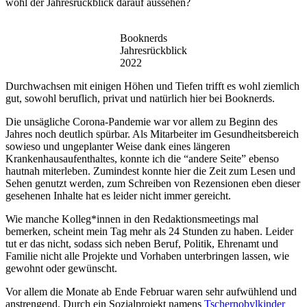
wohl der Jahresrückblick darauf aussehen?
Booknerds
Jahresrückblick
2022
Durchwachsen mit einigen Höhen und Tiefen trifft es wohl ziemlich
gut, sowohl beruflich, privat und natürlich hier bei Booknerds.
Die unsägliche Corona-Pandemie war vor allem zu Beginn des
Jahres noch deutlich spürbar. Als Mitarbeiter im Gesundheitsbereich
sowieso und ungeplanter Weise dank eines längeren
Krankenhausaufenthaltes, konnte ich die “andere Seite” ebenso
hautnah miterleben. Zumindest konnte hier die Zeit zum Lesen und
Sehen genutzt werden, zum Schreiben von Rezensionen eben dieser
gesehenen Inhalte hat es leider nicht immer gereicht.
Wie manche Kolleg*innen in den Redaktionsmeetings mal
bemerken, scheint mein Tag mehr als 24 Stunden zu haben. Leider
tut er das nicht, sodass sich neben Beruf, Politik, Ehrenamt und
Familie nicht alle Projekte und Vorhaben unterbringen lassen, wie
gewohnt oder gewünscht.
Vor allem die Monate ab Ende Februar waren sehr aufwühlend und
anstrengend. Durch ein Sozialprojekt namens
Tschernobylkinder