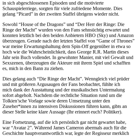
in sich abgeschlossenen Episoden und die motivierte
Schauspielerriege, sorgten für viele zufriedene Momente. Dies
gelang “Picard” in der zweiten Staffel übrigens wieder nicht.
Sowohl “House of the Dragons” und “Der Herr der Ringe: Die
Ringe der Macht” wurden von den Fans sehnsüchtig erwartet und
konnten letztlich bei den beiden Anbietern HBO (Sky) und Amazon
überzeugen. Gerade nach der letzten Staffel von “Game of Thrones”
war meine Erwartungshaltung dem Spin-Off gegenüber in etwa so
hoch wie die Wahrscheinlichkeit, dass George R.R. Martin dieses
Jahr sein Buch vollendet. In gewohnter Manier, mit viel Gewalt und
Sexszenen, überzeugten die Akteure mit ihrem Spiel und schafften
es, mich in den Bann zu ziehen.
Dies gelang auch “Die Ringe der Macht”. Wenngleich viel prüder
und mit größeren Argusaugen der Fans beobachtet, fühlte ich
mich dank der Ausstattung und der musikalischen Untermalung
sofort abgeholt. Nachdem die rechtliche Situation rund um die
Tolkien’sche Vorlage sowie deren Umsetzung unter den
Zuseher*innen zu intensiven Diskussionen führen kann, gibts an
dieser Stelle keine klare Aussage (Ihr erinnert euch? Politiker).
Eine Fortsetzung, auf die ich persönlich gar nicht gewartet habe,
war “Avatar 2”. Während James Cameron abermals auch für die
Geschichte hauptverantwortlich war, legte der Regisseur merklich