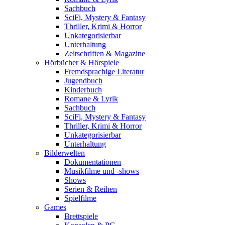
Sachbuch
SciFi, Mystery & Fantasy
Thriller, Krimi & Horror
Unkategorisierbar
Unterhaltung
Zeitschriften & Magazine
Hörbücher & Hörspiele
Fremdsprachige Literatur
Jugendbuch
Kinderbuch
Romane & Lyrik
Sachbuch
SciFi, Mystery & Fantasy
Thriller, Krimi & Horror
Unkategorisierbar
Unterhaltung
Bilderwelten
Dokumentationen
Musikfilme und -shows
Shows
Serien & Reihen
Spielfilme
Games
Brettspiele