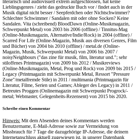
literarisch und audiovisuell extrem aufgeschlossen, hat keine
Lieblingsgenres / zieht das gedruckte Buch vor / findet auch in der
Musik digital nicht besser / Seepferdchen oder Nichtschwimmer?
Schlechter Schwimmer / Sandalen mit oder ohne Socken? Keine
Sandalen. Vita (schreibend) BloodDawn (Online-Musikmagazin,
Schwerpunkt Metal) von 2003 bis 2006 (offline) / Tinnitus-Mag
(Online-Musikmagazin, Alternative/Indie/Rock) in 2004 (offline) /
Scarred For Life (Online-Magazin, Musik aus diversen Genres, Film
und Bücher) von 2004 bis 2010 (offline) / metal.de (Online-
Magazin, Musik, Schwerpunkt Metal) von 2006 bis 2007 /
noisyNeighbours ("das zine für musik, film, literatur und."; sehr
stiloffenes Printmagazin) von 2009 bis 2012 / Musikreviews
(Online-Musikmagazin, Metal, Prog und Rock) von 2009 bis 2015 /
Legacy (Printmagazin mit Schwerpunkt Metal, Ressort "Pressure
Zone"/metalfremde Stile) in 2011 / multimania (Printmagazin für
Literatur, Filme, Serien und Games; Ableger des Legacy) in 2011 /
Betreutes Proggen (Onlinemagazin mit Schwerpunkt Progrock/-
metal; Webmaster, Gelegenheits-Rezensent) von 2015 bis 2020.
Schreibe einen Kommentar
Hinweis:
Mit dem Absenden deines Kommentars werden
Benutzername, E-Mail-Adresse sowie zur Vermeidung von
Missbrauch für 7 Tage die dazugehörige IP-Adresse, die deinem
Internetanschluss aktuell zugewiesen ist, in unserer Datenbank