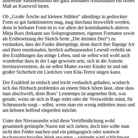
unterteilte Sammelsurium der ganz normalen Absurditäten ein hohes
Maß an Kurzweil bietet.
Ob „Große Ärsche auf kleinen Stühlen“ allerdings in gedruckter
Form so gut funktionieren mag, mag durchaus bezweifelt werden,
denn in hörbarer Form ist es vor allem der komödiantisch aktiven
Mirja Boes (bekannt aus Soloprogrammen, eigenen Formaten sowie
als Erstbesetzung der Sketch-Serie „Die dreisten Drei“) zu
verdanken, dass der Funke überspringt, denn durch ihre flapsige Art
und ihren emotionalen, herrlich aufbrausenden Lesestil verleiht sie
den Erzählungen das nötige Leben, und sie selbst wird wohl auch
wunderbar dazu in der Lage gewesen sein, sich in die Autorin
hereinzuversetzen, da sie selbst Mutter zweier Kinder ist und mit
großer Sicherheit ein Liedchen vom Kita-Terror singen kann.
Der Erzählstil ist einfach und leicht verdaulich gehalten, wodurch
sich das Hörbuch problemlos an einem Stück hören lässt, ohne dass
man abschweift, denn Boes‘ Lesetempo ist angenehm flott, was
gerade, wenn sie sich in Rage redet oder die Verzweifelte mimt, für
Schmunzeln sorgt – selbst, wenn man ein wenig mitleiden muss und
am liebsten helfend eingreifen möchte.
Unter den Niveausnobs wird diese Veröffentlichung wohl
gesammelt gerümpfte Nasen mit sich ziehen, doch hier sollte man
nicht den Fehler machen und ein pädagogisch oder sonstwie
hochanspruchsvolles Werk erwarten – vielmehr wird schlichtweg