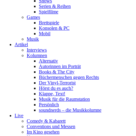
Shows
Serien & Reihen
Spielfilme
Games
Brettspiele
Konsolen & PC
Mobil
Musik
Artikel
Interviews
Kolumnen
Alternativ
Autorinnen im Porträt
Books & The City
Büchermenschen gegen Rechts
Der Vinyl-Terrorist
Hörst du es auch?
Klappe, Text!
Musik für die Raumstation
Persönlich
soundnerds – die Musikkolumne
Live
Comedy & Kabarett
Conventions und Messen
Im Kino gesehen