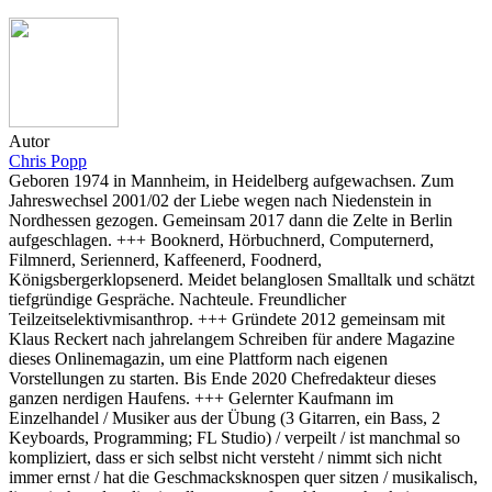
Autor
Chris Popp
Geboren 1974 in Mannheim, in Heidelberg aufgewachsen. Zum
Jahreswechsel 2001/02 der Liebe wegen nach Niedenstein in
Nordhessen gezogen. Gemeinsam 2017 dann die Zelte in Berlin
aufgeschlagen. +++ Booknerd, Hörbuchnerd, Computernerd,
Filmnerd, Seriennerd, Kaffeenerd, Foodnerd,
Königsbergerklopsenerd. Meidet belanglosen Smalltalk und schätzt
tiefgründige Gespräche. Nachteule. Freundlicher
Teilzeitselektivmisanthrop. +++ Gründete 2012 gemeinsam mit
Klaus Reckert nach jahrelangem Schreiben für andere Magazine
dieses Onlinemagazin, um eine Plattform nach eigenen
Vorstellungen zu starten. Bis Ende 2020 Chefredakteur dieses
ganzen nerdigen Haufens. +++ Gelernter Kaufmann im
Einzelhandel / Musiker aus der Übung (3 Gitarren, ein Bass, 2
Keyboards, Programming; FL Studio) / verpeilt / ist manchmal so
kompliziert, dass er sich selbst nicht versteht / nimmt sich nicht
immer ernst / hat die Geschmacksknospen quer sitzen / musikalisch,