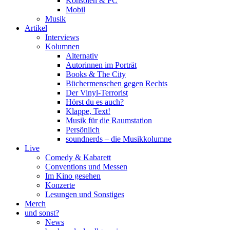
Konsolen & PC
Mobil
Musik
Artikel
Interviews
Kolumnen
Alternativ
Autorinnen im Porträt
Books & The City
Büchermenschen gegen Rechts
Der Vinyl-Terrorist
Hörst du es auch?
Klappe, Text!
Musik für die Raumstation
Persönlich
soundnerds – die Musikkolumne
Live
Comedy & Kabarett
Conventions und Messen
Im Kino gesehen
Konzerte
Lesungen und Sonstiges
Merch
und sonst?
News