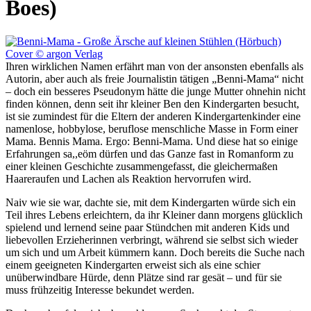
Boes)
Ihren wirklichen Namen erfährt man von der ansonsten ebenfalls als
Autorin, aber auch als freie Journalistin tätigen „Benni-Mama“ nicht
– doch ein besseres Pseudonym hätte die junge Mutter ohnehin nicht
finden können, denn seit ihr kleiner Ben den Kindergarten besucht,
ist sie zumindest für die Eltern der anderen Kindergartenkinder eine
namenlose, hobbylose, beruflose menschliche Masse in Form einer
Mama. Bennis Mama. Ergo: Benni-Mama. Und diese hat so einige
Erfahrungen sa,,eöm dürfen und das Ganze fast in Romanform zu
einer kleinen Geschichte zusammengefasst, die gleichermaßen
Haareraufen und Lachen als Reaktion hervorrufen wird.
Naiv wie sie war, dachte sie, mit dem Kindergarten würde sich ein
Teil ihres Lebens erleichtern, da ihr Kleiner dann morgens glücklich
spielend und lernend seine paar Stündchen mit anderen Kids und
liebevollen Erzieherinnen verbringt, während sie selbst sich wieder
um sich und um Arbeit kümmern kann. Doch bereits die Suche nach
einem geeigneten Kindergarten erweist sich als eine schier
unüberwindbare Hürde, denn Plätze sind rar gesät – und für sie
muss frühzeitig Interesse bekundet werden.