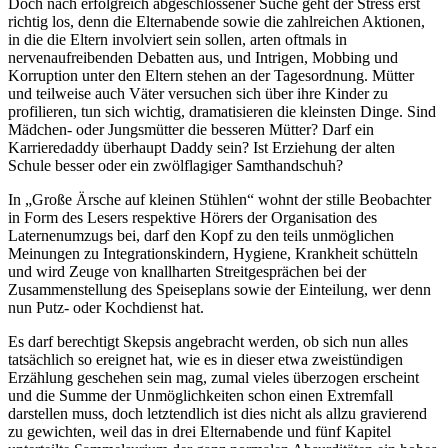
Doch nach erfolgreich abgeschlossener Suche geht der Stress erst
richtig los, denn die Elternabende sowie die zahlreichen Aktionen,
in die die Eltern involviert sein sollen, arten oftmals in
nervenaufreibenden Debatten aus, und Intrigen, Mobbing und
Korruption unter den Eltern stehen an der Tagesordnung. Mütter
und teilweise auch Väter versuchen sich über ihre Kinder zu
profilieren, tun sich wichtig, dramatisieren die kleinsten Dinge. Sind
Mädchen- oder Jungsmütter die besseren Mütter? Darf ein
Karrieredaddy überhaupt Daddy sein? Ist Erziehung der alten
Schule besser oder ein zwölflagiger Samthandschuh?
In „Große Ärsche auf kleinen Stühlen“ wohnt der stille Beobachter
in Form des Lesers respektive Hörers der Organisation des
Laternenumzugs bei, darf den Kopf zu den teils unmöglichen
Meinungen zu Integrationskindern, Hygiene, Krankheit schütteln
und wird Zeuge von knallharten Streitgesprächen bei der
Zusammenstellung des Speiseplans sowie der Einteilung, wer denn
nun Putz- oder Kochdienst hat.
Es darf berechtigt Skepsis angebracht werden, ob sich nun alles
tatsächlich so ereignet hat, wie es in dieser etwa zweistündigen
Erzählung geschehen sein mag, zumal vieles überzogen erscheint
und die Summe der Unmöglichkeiten schon einen Extremfall
darstellen muss, doch letztendlich ist dies nicht als allzu gravierend
zu gewichten, weil das in drei Elternabende und fünf Kapitel