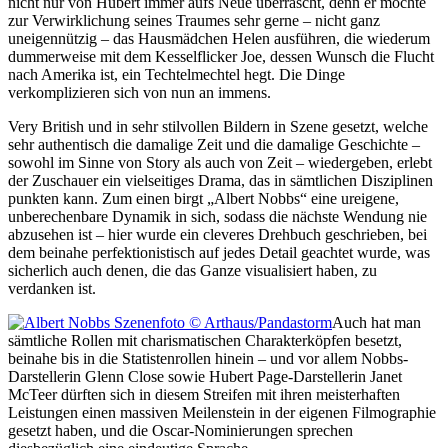
nicht nur von Hubert immer aufs Neue überrascht, denn er möchte
zur Verwirklichung seines Traumes sehr gerne – nicht ganz
uneigennützig – das Hausmädchen Helen ausführen, die wiederum
dummerweise mit dem Kesselflicker Joe, dessen Wunsch die Flucht
nach Amerika ist, ein Techtelmechtel hegt. Die Dinge
verkomplizieren sich von nun an immens.
Very British und in sehr stilvollen Bildern in Szene gesetzt, welche
sehr authentisch die damalige Zeit und die damalige Geschichte –
sowohl im Sinne von Story als auch von Zeit – wiedergeben, erlebt
der Zuschauer ein vielseitiges Drama, das in sämtlichen Disziplinen
punkten kann. Zum einen birgt „Albert Nobbs“ eine ureigene,
unberechenbare Dynamik in sich, sodass die nächste Wendung nie
abzusehen ist – hier wurde ein cleveres Drehbuch geschrieben, bei
dem beinahe perfektionistisch auf jedes Detail geachtet wurde, was
sicherlich auch denen, die das Ganze visualisiert haben, zu
verdanken ist.
Auch hat man
sämtliche Rollen mit charismatischen Charakterköpfen besetzt,
beinahe bis in die Statistenrollen hinein – und vor allem Nobbs-
Darstellerin Glenn Close sowie Hubert Page-Darstellerin Janet
McTeer dürften sich in diesem Streifen mit ihren meisterhaften
Leistungen einen massiven Meilenstein in der eigenen Filmographie
gesetzt haben, und die Oscar-Nominierungen sprechen