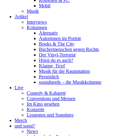
Konsolen & PC
Mobil
Musik
Artikel
Interviews
Kolumnen
Alternativ
Autorinnen im Porträt
Books & The City
Büchermenschen gegen Rechts
Der Vinyl-Terrorist
Hörst du es auch?
Klappe, Text!
Musik für die Raumstation
Persönlich
soundnerds – die Musikkolumne
Live
Comedy & Kabarett
Conventions und Messen
Im Kino gesehen
Konzerte
Lesungen und Sonstiges
Merch
und sonst?
News