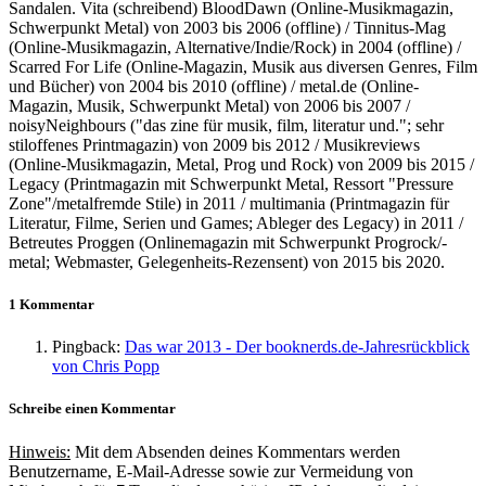
Sandalen. Vita (schreibend) BloodDawn (Online-Musikmagazin,
Schwerpunkt Metal) von 2003 bis 2006 (offline) / Tinnitus-Mag
(Online-Musikmagazin, Alternative/Indie/Rock) in 2004 (offline) /
Scarred For Life (Online-Magazin, Musik aus diversen Genres, Film
und Bücher) von 2004 bis 2010 (offline) / metal.de (Online-
Magazin, Musik, Schwerpunkt Metal) von 2006 bis 2007 /
noisyNeighbours ("das zine für musik, film, literatur und."; sehr
stiloffenes Printmagazin) von 2009 bis 2012 / Musikreviews
(Online-Musikmagazin, Metal, Prog und Rock) von 2009 bis 2015 /
Legacy (Printmagazin mit Schwerpunkt Metal, Ressort "Pressure
Zone"/metalfremde Stile) in 2011 / multimania (Printmagazin für
Literatur, Filme, Serien und Games; Ableger des Legacy) in 2011 /
Betreutes Proggen (Onlinemagazin mit Schwerpunkt Progrock/-
metal; Webmaster, Gelegenheits-Rezensent) von 2015 bis 2020.
1 Kommentar
Pingback:
Das war 2013 - Der booknerds.de-Jahresrückblick
von Chris Popp
Schreibe einen Kommentar
Hinweis:
Mit dem Absenden deines Kommentars werden
Benutzername, E-Mail-Adresse sowie zur Vermeidung von