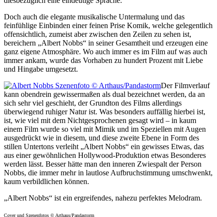
diesbezüglich eine eindeutige Sprache.
Doch auch die elegante musikalische Untermalung und das
feinfühlige Einbinden einer feinen Prise Komik, welche gelegentlich
offensichtlich, zumeist aber zwischen den Zeilen zu sehen ist,
bereichern „Albert Nobbs“ in seiner Gesamtheit und erzeugen eine
ganz eigene Atmosphäre. Wo auch immer es im Film auf was auch
immer ankam, wurde das Vorhaben zu hundert Prozent mit Liebe
und Hingabe umgesetzt.
Der Filmverlauf
kann obendrein gewissermaßen als dual bezeichnet werden, da an
sich sehr viel geschieht, der Grundton des Films allerdings
überwiegend ruhiger Natur ist. Was besonders auffällig hierbei ist,
ist, wie viel mit dem Nichtgesprochenen gesagt wird – in kaum
einem Film wurde so viel mit Mimik und im Speziellen mit Augen
ausgedrückt wie in diesem, und diese zweite Ebene in Form des
stillen Untertons verleiht „Albert Nobbs“ ein gewisses Etwas, das
aus einer gewöhnlichen Hollywood-Produktion etwas Besonderes
werden lässt. Besser hätte man den inneren Zwiespalt der Person
Nobbs, die immer mehr in lautlose Aufbruchstimmung umschwenkt,
kaum verbildlichen können.
„Albert Nobbs“ ist ein ergreifendes, nahezu perfektes Melodram.
Cover und Szenenfotos © Arthaus/Pandastorm