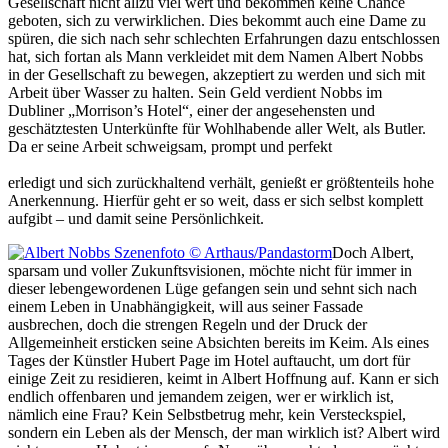
Gesellschaft nicht allzu viel wert und bekommen keine Chance
geboten, sich zu verwirklichen. Dies bekommt auch eine Dame zu
spüren, die sich nach sehr schlechten Erfahrungen dazu entschlossen
hat, sich fortan als Mann verkleidet mit dem Namen Albert Nobbs
in der Gesellschaft zu bewegen, akzeptiert zu werden und sich mit
Arbeit über Wasser zu halten. Sein Geld verdient Nobbs im
Dubliner „Morrison’s Hotel“, einer der angesehensten und
geschätztesten Unterkünfte für Wohlhabende aller Welt, als Butler.
Da er seine Arbeit schweigsam, prompt und perfekt
erledigt und sich zurückhaltend verhält, genießt er größtenteils hohe
Anerkennung. Hierfür geht er so weit, dass er sich selbst komplett
aufgibt – und damit seine Persönlichkeit.
Doch Albert,
sparsam und voller Zukunftsvisionen, möchte nicht für immer in
dieser lebengewordenen Lüge gefangen sein und sehnt sich nach
einem Leben in Unabhängigkeit, will aus seiner Fassade
ausbrechen, doch die strengen Regeln und der Druck der
Allgemeinheit ersticken seine Absichten bereits im Keim. Als eines
Tages der Künstler Hubert Page im Hotel auftaucht, um dort für
einige Zeit zu residieren, keimt in Albert Hoffnung auf. Kann er sich
endlich offenbaren und jemandem zeigen, wer er wirklich ist,
nämlich eine Frau? Kein Selbstbetrug mehr, kein Versteckspiel,
sondern ein Leben als der Mensch, der man wirklich ist? Albert wird