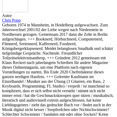
Autor
Chris Popp
Geboren 1974 in Mannheim, in Heidelberg aufgewachsen. Zum
Jahreswechsel 2001/02 der Liebe wegen nach Niedenstein in
Nordhessen gezogen. Gemeinsam 2017 dann die Zelte in Berlin
aufgeschlagen. +++ Booknerd, Hörbuchnerd, Computernerd,
Filmnerd, Seriennerd, Kaffeenerd, Foodnerd,
Königsbergerklopsenerd. Meidet belanglosen Smalltalk und schätzt
tiefgründige Gespräche. Nachteule. Freundlicher
Teilzeitselektivmisanthrop. +++ Gründete 2012 gemeinsam mit
Klaus Reckert nach jahrelangem Schreiben für andere Magazine
dieses Onlinemagazin, um eine Plattform nach eigenen
Vorstellungen zu starten. Bis Ende 2020 Chefredakteur dieses
ganzen nerdigen Haufens. +++ Gelernter Kaufmann im
Einzelhandel / Musiker aus der Übung (3 Gitarren, ein Bass, 2
Keyboards, Programming; FL Studio) / verpeilt / ist manchmal so
kompliziert, dass er sich selbst nicht versteht / nimmt sich nicht
immer ernst / hat die Geschmacksknospen quer sitzen / musikalisch,
literarisch und audiovisuell extrem aufgeschlossen, hat keine
Lieblingsgenres / zieht das gedruckte Buch vor / findet auch in der
Musik digital nicht besser / Seepferdchen oder Nichtschwimmer?
Schlechter Schwimmer / Sandalen mit oder ohne Socken? Keine