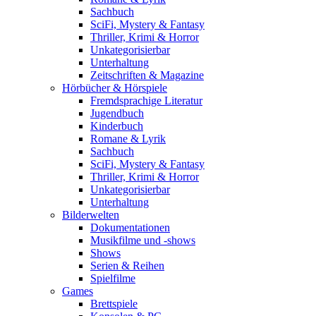
Sachbuch
SciFi, Mystery & Fantasy
Thriller, Krimi & Horror
Unkategorisierbar
Unterhaltung
Zeitschriften & Magazine
Hörbücher & Hörspiele
Fremdsprachige Literatur
Jugendbuch
Kinderbuch
Romane & Lyrik
Sachbuch
SciFi, Mystery & Fantasy
Thriller, Krimi & Horror
Unkategorisierbar
Unterhaltung
Bilderwelten
Dokumentationen
Musikfilme und -shows
Shows
Serien & Reihen
Spielfilme
Games
Brettspiele