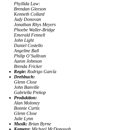
Phyllida Law:
Brendan Gleeson
Kenneth Collard
Judy Donovan
Jonathan Rhys Meyers
Phoebe Waller-Bridge
Emerald Fennell
John Light
Daniel Costello
Angeline Ball
Philip O’Sullivan
Aaron Johnson
Brenda Fricker
Regie:
Rodrigo García
Drehbuch:
Glenn Close
John Banville
Gabriella Prekop
Produktion:
Alan Moloney
Bonnie Curtis
Glenn Close
Julie Lynn
Musik:
Brian Byrne
Kamera:
Michael McDonough