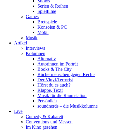
Shows
Serien & Reihen
Spielfilme
Games
Brettspiele
Konsolen & PC
Mobil
Musik
Artikel
Interviews
Kolumnen
Alternativ
Autorinnen im Porträt
Books & The City
Büchermenschen gegen Rechts
Der Vinyl-Terrorist
Hörst du es auch?
Klappe, Text!
Musik für die Raumstation
Persönlich
soundnerds – die Musikkolumne
Live
Comedy & Kabarett
Conventions und Messen
Im Kino gesehen