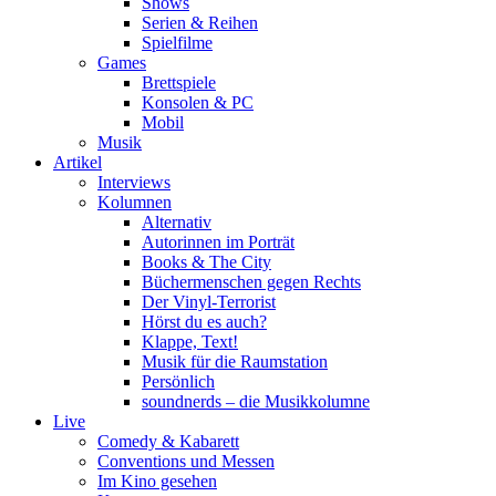
Shows
Serien & Reihen
Spielfilme
Games
Brettspiele
Konsolen & PC
Mobil
Musik
Artikel
Interviews
Kolumnen
Alternativ
Autorinnen im Porträt
Books & The City
Büchermenschen gegen Rechts
Der Vinyl-Terrorist
Hörst du es auch?
Klappe, Text!
Musik für die Raumstation
Persönlich
soundnerds – die Musikkolumne
Live
Comedy & Kabarett
Conventions und Messen
Im Kino gesehen