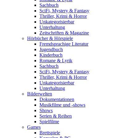
Sachbuch
SciFi, Mystery & Fantasy
Thriller, Krimi & Horror
Unkategorisierbar
Unterhaltung
Zeitschriften & Magazine
Hörbücher & Hörspiele
Fremdsprachige Literatur
Jugendbuch
Kinderbuch
Romane & Lyrik
Sachbuch
SciFi, Mystery & Fantasy
Thriller, Krimi & Horror
Unkategorisierbar
Unterhaltung
Bilderwelten
Dokumentationen
Musikfilme und -shows
Shows
Serien & Reihen
Spielfilme
Games
Brettspiele