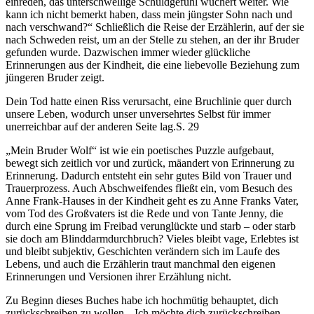
einreden, das unterschwellige Schuldgefühl wuchert weiter. Wie
kann ich nicht bemerkt haben, dass mein jüngster Sohn nach und
nach verschwand?“ Schließlich die Reise der Erzählerin, auf der sie
nach Schweden reist, um an der Stelle zu stehen, an der ihr Bruder
gefunden wurde. Dazwischen immer wieder glückliche
Erinnerungen aus der Kindheit, die eine liebevolle Beziehung zum
jüngeren Bruder zeigt.
Dein Tod hatte einen Riss verursacht, eine Bruchlinie quer durch
unsere Leben, wodurch unser unversehrtes Selbst für immer
unerreichbar auf der anderen Seite lag.
S. 29
„Mein Bruder Wolf“ ist wie ein poetisches Puzzle aufgebaut,
bewegt sich zeitlich vor und zurück, mäandert von Erinnerung zu
Erinnerung. Dadurch entsteht ein sehr gutes Bild von Trauer und
Trauerprozess. Auch Abschweifendes fließt ein, vom Besuch des
Anne Frank-Hauses in der Kindheit geht es zu Anne Franks Vater,
vom Tod des Großvaters ist die Rede und von Tante Jenny, die
durch eine Sprung im Freibad verunglückte und starb – oder starb
sie doch am Blinddarmdurchbruch? Vieles bleibt vage, Erlebtes ist
und bleibt subjektiv, Geschichten verändern sich im Laufe des
Lebens, und auch die Erzählerin traut manchmal den eigenen
Erinnerungen und Versionen ihrer Erzählung nicht.
Zu Beginn dieses Buches habe ich hochmütig behauptet, dich
zurückschreiben zu wollen. „Ich möchte dich zurückschreiben.