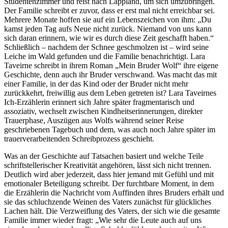
Studentenzimmer und reist nach Lappland, um sich umzubringen.
Der Familie schreibt er zuvor, dass er erst mal nicht erreichbar sei.
Mehrere Monate hoffen sie auf ein Lebenszeichen von ihm: „Du
kamst jeden Tag aufs Neue nicht zurück. Niemand von uns kann
sich daran erinnern, wie wir es durch diese Zeit geschafft haben.“
Schließlich – nachdem der Schnee geschmolzen ist – wird seine
Leiche im Wald gefunden und die Familie benachrichtigt. Lara
Taveirne schreibt in ihrem Roman „Mein Bruder Wolf“ ihre eigene
Geschichte, denn auch ihr Bruder verschwand. Was macht das mit
einer Familie, in der das Kind oder der Bruder nicht mehr
zurückkehrt, freiwillig aus dem Leben getreten ist? Lara Taveirnes
Ich-Erzählerin erinnert sich Jahre später fragmentarisch und
assoziativ, wechselt zwischen Kindheitserinnerungen, direkter
Trauerphase, Auszügen aus Wolfs während seiner Reise
geschriebenen Tagebuch und dem, was auch noch Jahre später im
trauerverarbeitenden Schreibprozess geschieht.
Was an der Geschichte auf Tatsachen basiert und welche Teile
schriftstellerischer Kreativität angehören, lässt sich nicht trennen.
Deutlich wird aber jederzeit, dass hier jemand mit Gefühl und mit
emotionaler Beteiligung schreibt. Der furchtbare Moment, in dem
die Erzählerin die Nachricht vom Auffinden ihres Bruders erhält und
sie das schluchzende Weinen des Vaters zunächst für glückliches
Lachen hält. Die Verzweiflung des Vaters, der sich wie die gesamte
Familie immer wieder fragt: „Wie sehr die Leute auch auf uns