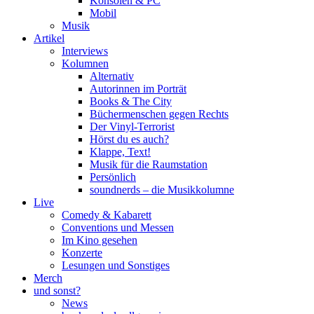
Konsolen & PC
Mobil
Musik
Artikel
Interviews
Kolumnen
Alternativ
Autorinnen im Porträt
Books & The City
Büchermenschen gegen Rechts
Der Vinyl-Terrorist
Hörst du es auch?
Klappe, Text!
Musik für die Raumstation
Persönlich
soundnerds – die Musikkolumne
Live
Comedy & Kabarett
Conventions und Messen
Im Kino gesehen
Konzerte
Lesungen und Sonstiges
Merch
und sonst?
News