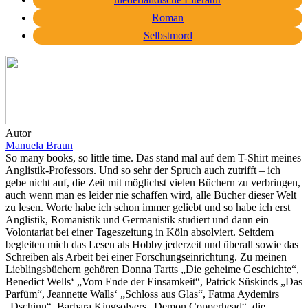
Roman
Selbstmord
Autor
Manuela Braun
So many books, so little time. Das stand mal auf dem T-Shirt meines
Anglistik-Professors. Und so sehr der Spruch auch zutrifft – ich
gebe nicht auf, die Zeit mit möglichst vielen Büchern zu verbringen,
auch wenn man es leider nie schaffen wird, alle Bücher dieser Welt
zu lesen. Worte habe ich schon immer geliebt und so habe ich erst
Anglistik, Romanistik und Germanistik studiert und dann ein
Volontariat bei einer Tageszeitung in Köln absolviert. Seitdem
begleiten mich das Lesen als Hobby jederzeit und überall sowie das
Schreiben als Arbeit bei einer Forschungseinrichtung. Zu meinen
Lieblingsbüchern gehören Donna Tartts „Die geheime Geschichte“,
Benedict Wells‘ „Vom Ende der Einsamkeit“, Patrick Süskinds „Das
Parfüm“, Jeannette Walls‘ „Schloss aus Glas“, Fatma Aydemirs
„Dschinn“, Barbara Kingsolvers „Demon Copperhead“, die