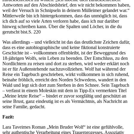
Antworten auf den Abschiedsbrief, den wir nicht bekommen haben,
weil der Versuch in Schnipseln in deinem Mülleimer gelandet war.“
Mittlerweile bin ich hintergekommen, dass das unmöglich ist, dass
ich dich auf so viele Arten verloren habe, dass ich nur darüber
hinweg schreiben kann. Über die Spalten und Löcher, in die du
gerutscht bist.
S. 220
Was allerdings – und vielleicht ist das das deutlichste Zeichen dafür,
dass es eine autobiographische und keine fiktional konstruierte
Geschichte ist – vollkommen offenbleibt, ist der Beweggrund des
18-jährigen Wolfs, sein Leben zu beenden. Der Entschluss, zu den
Nordlichtern zu reisen und dort zu sterben, wird weder erklärt noch
ist er für Außenstehende nachzuvollziehen. Wolf hat während der
Reise ein Tagebuch geschrieben, wirkt vollkommen in sich ruhend,
beinahe fröhlich, erreicht den Norden Schwedens, wandert in den
Wald und legt sich dort zum Sterben in den Schnee. Sein Tagebuch
– verfasst in einem Moleskin mit dem in Tipp-Ex vermerkten Titel
„Meine letzte Reise“ – bindet er zuvor sorgfältig und geschützt an
seine Brust, ganz eindeutig ist es als Vermächtnis, als Nachricht an
seine Familie, gedacht.
Fazit:
Lara Taveirnes Roman „Mein Bruder Wolf“ ist eine gefühlvolle,
sehr authentische Verarbeitung eines Trauerprozesses. Assoziativ