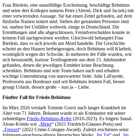
Frau Bierlein, eine unauffällige Erscheinung, beschäftigt Behütuns
und seine drei Kollegen namens Peter (Abend, Dick und Jaczek) mit
einer verwirrenden Aussage. Sie hat einen Zettel gefunden, auf dem
fünfzehn Namen notiert sind. Sieben der genannten Personen sind
tot, starben bei Unfällen weltweit, einige in Deutschland. Die
Ermittlungen sind alle abgeschlossen, Fremdverschulden konnte in
keinem Fall nachgewiesen werden. Gleichwohl behauptet Frau
Bierlein, dass es sich jeweils um Mord handelte. Die Geschichte
scheint an den Haaren herbeigezogen, doch Behütuns will Klarheit,
womöglich wegen der Schwüle. In mehreren der Fälle wurden, wie
sich herausstellt, kuriose Textfragmente aus dem 15. Jahrhundert
gefunden, denen die jeweiligen Ermittler keine Beachtung
schenkten. Behütuns und sein Team haken nach und erhalten
wichtige Unterstützung von unerwarteter Seite: Julie LaFayette,
Professorin aus Bordeaux und seit Behütuns letztem Fall, besser
gesagt Urlaub, dessen große – nun ja – Liebe.
Fünfter Fall für Friedo Behütuns
Im März 2026 verstarb Tommie Goerz nach langer Krankheit im
Alter von 71 Jahren. Bekannt wurde er als Krimiautor mit seiner
zehnteiligen
Friedo-Behütuns-Reihe
(2010-2023). Es folgten Stand-
Alone-Krimis wie „
Meier
“ (2021 Friedrich-Glauser-Preis) und
„
Frenzel
“ (2022 Crime-Cologne-Award). Zuletzt erschienen seine
fulminant-sprachgewaltigen literarischen Werke „
Im Tal
“ und „
Im