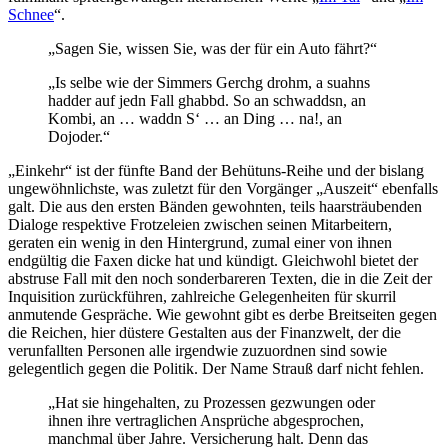
Schnee
“.
„Sagen Sie, wissen Sie, was der für ein Auto fährt?“
„Is selbe wie der Simmers Gerchg drohm, a suahns
hadder auf jedn Fall ghabbd. So an schwaddsn, an
Kombi, an … waddn S‘ … an Ding … na!, an
Dojoder.“
„Einkehr“ ist der fünfte Band der Behütuns-Reihe und der bislang
ungewöhnlichste, was zuletzt für den Vorgänger „Auszeit“ ebenfalls
galt. Die aus den ersten Bänden gewohnten, teils haarsträubenden
Dialoge respektive Frotzeleien zwischen seinen Mitarbeitern,
geraten ein wenig in den Hintergrund, zumal einer von ihnen
endgültig die Faxen dicke hat und kündigt. Gleichwohl bietet der
abstruse Fall mit den noch sonderbareren Texten, die in die Zeit der
Inquisition zurückführen, zahlreiche Gelegenheiten für skurril
anmutende Gespräche. Wie gewohnt gibt es derbe Breitseiten gegen
die Reichen, hier düstere Gestalten aus der Finanzwelt, der die
verunfallten Personen alle irgendwie zuzuordnen sind sowie
gelegentlich gegen die Politik. Der Name Strauß darf nicht fehlen.
„Hat sie hingehalten, zu Prozessen gezwungen oder
ihnen ihre vertraglichen Ansprüche abgesprochen,
manchmal über Jahre. Versicherung halt. Denn das