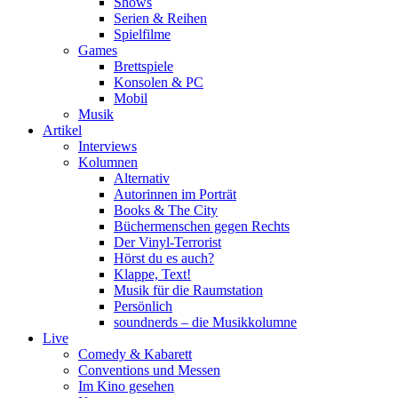
Shows
Serien & Reihen
Spielfilme
Games
Brettspiele
Konsolen & PC
Mobil
Musik
Artikel
Interviews
Kolumnen
Alternativ
Autorinnen im Porträt
Books & The City
Büchermenschen gegen Rechts
Der Vinyl-Terrorist
Hörst du es auch?
Klappe, Text!
Musik für die Raumstation
Persönlich
soundnerds – die Musikkolumne
Live
Comedy & Kabarett
Conventions und Messen
Im Kino gesehen