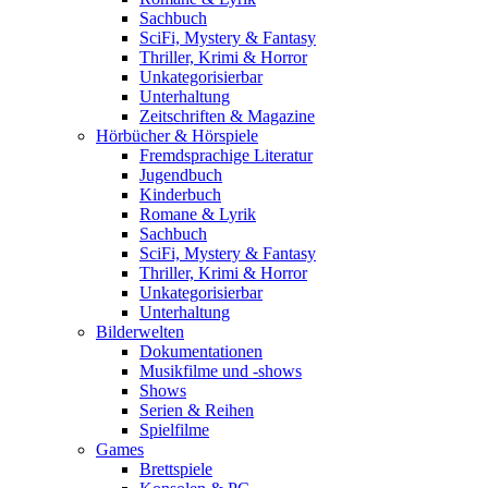
Sachbuch
SciFi, Mystery & Fantasy
Thriller, Krimi & Horror
Unkategorisierbar
Unterhaltung
Zeitschriften & Magazine
Hörbücher & Hörspiele
Fremdsprachige Literatur
Jugendbuch
Kinderbuch
Romane & Lyrik
Sachbuch
SciFi, Mystery & Fantasy
Thriller, Krimi & Horror
Unkategorisierbar
Unterhaltung
Bilderwelten
Dokumentationen
Musikfilme und -shows
Shows
Serien & Reihen
Spielfilme
Games
Brettspiele