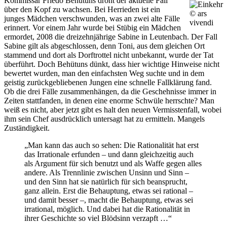
Kommissar Friedo Behütuns droht der aktuelle Fall
über den Kopf zu wachsen. Bei Herrieden ist ein
© ars
junges Mädchen verschwunden, was an zwei alte Fälle
vivendi
erinnert. Vor einem Jahr wurde bei Stübig ein Mädchen
ermordet, 2008 die dreizehnjährige Sabine in Leutenbach. Der Fall
Sabine gilt als abgeschlossen, denn Toni, aus dem gleichen Ort
stammend und dort als Dorftrottel nicht unbekannt, wurde der Tat
überführt. Doch Behütuns dünkt, dass hier wichtige Hinweise nicht
bewertet wurden, man den einfachsten Weg suchte und in dem
geistig zurückgebliebenen Jungen eine schnelle Fallklärung fand.
Ob die drei Fälle zusammenhängen, da die Geschehnisse immer in
Zeiten stattfanden, in denen eine enorme Schwüle herrschte? Man
weiß es nicht, aber jetzt gibt es halt den neuen Vermisstenfall, wobei
ihm sein Chef ausdrücklich untersagt hat zu ermitteln. Mangels
Zuständigkeit.
„Man kann das auch so sehen: Die Rationalität hat erst
das Irrationale erfunden – und dann gleichzeitig auch
als Argument für sich benutzt und als Waffe gegen alles
andere. Als Trennlinie zwischen Unsinn und Sinn –
und den Sinn hat sie natürlich für sich beansprucht,
ganz allein. Erst die Behauptung, etwas sei rational –
und damit besser –, macht die Behauptung, etwas sei
irrational, möglich. Und dabei hat die Rationalität in
ihrer Geschichte so viel Blödsinn verzapft …“