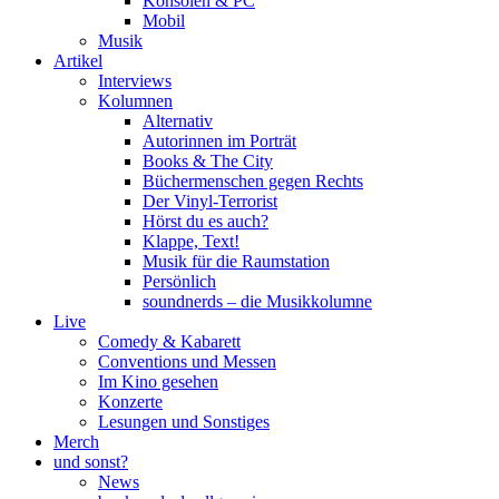
Konsolen & PC
Mobil
Musik
Artikel
Interviews
Kolumnen
Alternativ
Autorinnen im Porträt
Books & The City
Büchermenschen gegen Rechts
Der Vinyl-Terrorist
Hörst du es auch?
Klappe, Text!
Musik für die Raumstation
Persönlich
soundnerds – die Musikkolumne
Live
Comedy & Kabarett
Conventions und Messen
Im Kino gesehen
Konzerte
Lesungen und Sonstiges
Merch
und sonst?
News