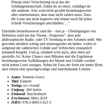
Prinzip einer Versicherung ist ja das der
Solidargemeinschaft. Zahlst du an einen, schädigst du
alle anderen. Also wird nicht gezahlt beziehungsweise
alles unternommen, dass man nicht zahlen muss. Dass
die Leute das nicht kapieren und immer noch für jeden
Scheiß Versicherungen abschließen …“
Ebenfalls bemerkenswert sind die – nun ja – Überlegungen von
Behütuns rund um das Thema „Vergessen“, dass jede
philosophische Radio- oder TV-Sendung in den Schatten stellt. Wie
gewohnt ziemlich schräg und anstrengender als bisher, wobei es
aufgrund der zahlreichen Unfälle und Verbrechen erstaunlich
kriminell hergeht. Und ja, ermittelt wird auch, aber eben auf
spezielle Art. Keine Chance zum Mitraten und die Ergebnisse
beziehungsweise Aufklärungen der Morde und Unfälle werden
nicht jedem Leser zusagen. Selbst für Fans der Serie ein hartes Brett,
aber erneut eine sprachgewaltige und unterhaltsame Lektüre.
Autor:
Tommie Goerz
Titel:
Einkehr
Verlag:
ars vivendi
Umfang
: 304 Seiten
Einband:
Taschenbuch
Erschienen:
März 2014
ISBN:
978-3-86913-421-5