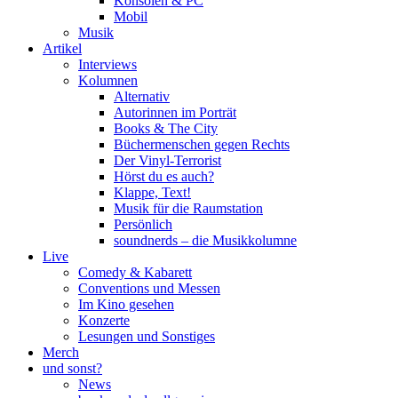
Konsolen & PC
Mobil
Musik
Artikel
Interviews
Kolumnen
Alternativ
Autorinnen im Porträt
Books & The City
Büchermenschen gegen Rechts
Der Vinyl-Terrorist
Hörst du es auch?
Klappe, Text!
Musik für die Raumstation
Persönlich
soundnerds – die Musikkolumne
Live
Comedy & Kabarett
Conventions und Messen
Im Kino gesehen
Konzerte
Lesungen und Sonstiges
Merch
und sonst?
News