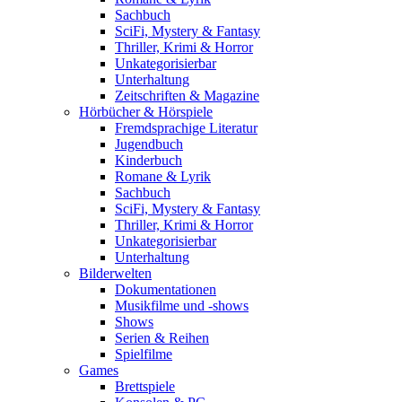
Sachbuch
SciFi, Mystery & Fantasy
Thriller, Krimi & Horror
Unkategorisierbar
Unterhaltung
Zeitschriften & Magazine
Hörbücher & Hörspiele
Fremdsprachige Literatur
Jugendbuch
Kinderbuch
Romane & Lyrik
Sachbuch
SciFi, Mystery & Fantasy
Thriller, Krimi & Horror
Unkategorisierbar
Unterhaltung
Bilderwelten
Dokumentationen
Musikfilme und -shows
Shows
Serien & Reihen
Spielfilme
Games
Brettspiele