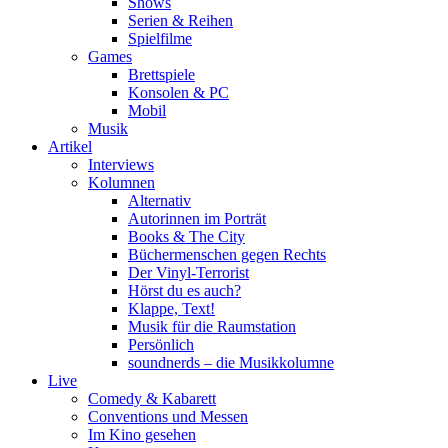
Shows
Serien & Reihen
Spielfilme
Games
Brettspiele
Konsolen & PC
Mobil
Musik
Artikel
Interviews
Kolumnen
Alternativ
Autorinnen im Porträt
Books & The City
Büchermenschen gegen Rechts
Der Vinyl-Terrorist
Hörst du es auch?
Klappe, Text!
Musik für die Raumstation
Persönlich
soundnerds – die Musikkolumne
Live
Comedy & Kabarett
Conventions und Messen
Im Kino gesehen