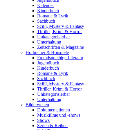
Jugendbuch
Kalender
Kinderbuch
Romane & Lyrik
Sachbuch
SciFi, Mystery & Fantasy
Thriller, Krimi & Horror
Unkategorisierbar
Unterhaltung
Zeitschriften & Magazine
Hörbücher & Hörspiele
Fremdsprachige Literatur
Jugendbuch
Kinderbuch
Romane & Lyrik
Sachbuch
SciFi, Mystery & Fantasy
Thriller, Krimi & Horror
Unkategorisierbar
Unterhaltung
Bilderwelten
Dokumentationen
Musikfilme und -shows
Shows
Serien & Reihen