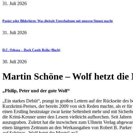
31. Juli 2026
Papier oder Bildschirm: Was digitale Unterhaltung mit unseren Sinnen macht
31. Juli 2026
D.C. Odesza – Dark Castle Reihe (Buch)
30. Juli 2026
Martin Schöne – Wolf hetzt die
„Philip, Peter und der gute Wolf“
„Ein starkes Debüt“, prangt in großen Lettern auf der Rückseite des
Kurzkrimi-Preises, der bereits 2009 von sich Reden machte, als er fü
einen Erstling heutzutage zwar keine Seltenheit mehr und mit Sicherhei
die Krimi-Kenner unter den Lesern vielleicht aufhorchen. Seit Jahre
auszugraben. Zuletzt hat die inzwischen zum Ullstein Verlag abgew
einen längeren Zeitraum an den Werkausgaben von Robert B. Parker erf
auf Schönes „Wolf hetzt die Meute“ zu?