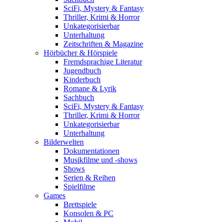
SciFi, Mystery & Fantasy
Thriller, Krimi & Horror
Unkategorisierbar
Unterhaltung
Zeitschriften & Magazine
Hörbücher & Hörspiele
Fremdsprachige Literatur
Jugendbuch
Kinderbuch
Romane & Lyrik
Sachbuch
SciFi, Mystery & Fantasy
Thriller, Krimi & Horror
Unkategorisierbar
Unterhaltung
Bilderwelten
Dokumentationen
Musikfilme und -shows
Shows
Serien & Reihen
Spielfilme
Games
Brettspiele
Konsolen & PC