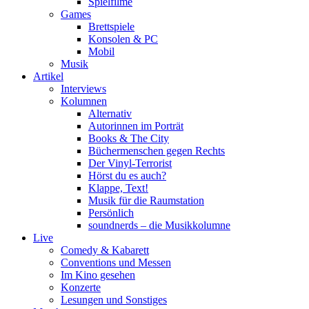
Spielfilme
Games
Brettspiele
Konsolen & PC
Mobil
Musik
Artikel
Interviews
Kolumnen
Alternativ
Autorinnen im Porträt
Books & The City
Büchermenschen gegen Rechts
Der Vinyl-Terrorist
Hörst du es auch?
Klappe, Text!
Musik für die Raumstation
Persönlich
soundnerds – die Musikkolumne
Live
Comedy & Kabarett
Conventions und Messen
Im Kino gesehen
Konzerte
Lesungen und Sonstiges