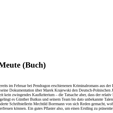
 Meute (Buch)
 bereits im Februar bei Pendragon erschienenen Kriminalromans aus der
r seine Dokumentation über Marek Krajewski den Deutsch-Polnischen Jou
t kein zwingendes Kaufkriterium – die Tatsache aber, dass der relativ k
n gelingt es Günther Butkus und seinem Team bis dato unbekannte Tale
anderte Schriftstellerin Mechtild Borrmann von sich Reden gemacht, 
reuen können. Ein gutes Pflaster also, um einen Erstling zu präsentier