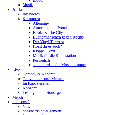
Mobil
Musik
Artikel
Interviews
Kolumnen
Alternativ
Autorinnen im Porträt
Books & The City
Büchermenschen gegen Rechts
Der Vinyl-Terrorist
Hörst du es auch?
Klappe, Text!
Musik für die Raumstation
Persönlich
soundnerds – die Musikkolumne
Live
Comedy & Kabarett
Conventions und Messen
Im Kino gesehen
Konzerte
Lesungen und Sonstiges
Merch
und sonst?
News
booknerds.de allgemein