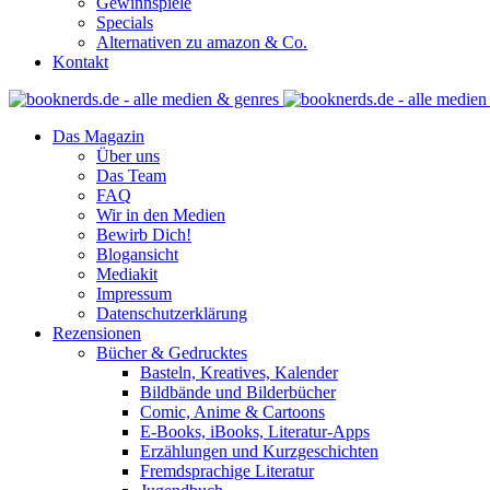
Gewinnspiele
Specials
Alternativen zu amazon & Co.
Kontakt
Das Magazin
Über uns
Das Team
FAQ
Wir in den Medien
Bewirb Dich!
Blogansicht
Mediakit
Impressum
Datenschutzerklärung
Rezensionen
Bücher & Gedrucktes
Basteln, Kreatives, Kalender
Bildbände und Bilderbücher
Comic, Anime & Cartoons
E-Books, iBooks, Literatur-Apps
Erzählungen und Kurzgeschichten
Fremdsprachige Literatur