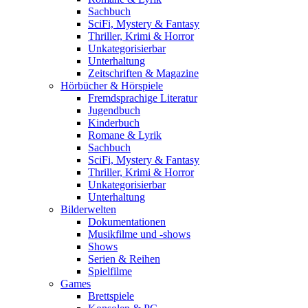
Sachbuch
SciFi, Mystery & Fantasy
Thriller, Krimi & Horror
Unkategorisierbar
Unterhaltung
Zeitschriften & Magazine
Hörbücher & Hörspiele
Fremdsprachige Literatur
Jugendbuch
Kinderbuch
Romane & Lyrik
Sachbuch
SciFi, Mystery & Fantasy
Thriller, Krimi & Horror
Unkategorisierbar
Unterhaltung
Bilderwelten
Dokumentationen
Musikfilme und -shows
Shows
Serien & Reihen
Spielfilme
Games
Brettspiele