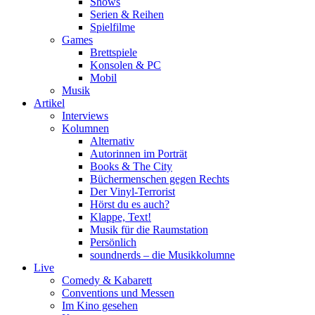
Shows
Serien & Reihen
Spielfilme
Games
Brettspiele
Konsolen & PC
Mobil
Musik
Artikel
Interviews
Kolumnen
Alternativ
Autorinnen im Porträt
Books & The City
Büchermenschen gegen Rechts
Der Vinyl-Terrorist
Hörst du es auch?
Klappe, Text!
Musik für die Raumstation
Persönlich
soundnerds – die Musikkolumne
Live
Comedy & Kabarett
Conventions und Messen
Im Kino gesehen