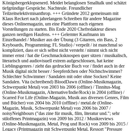
Königsbergerklopsenerd. Meidet belanglosen Smalltalk und schätzt
tiefgründige Gespräche. Nachteule. Freundlicher
Teilzeitselektivmisanthrop. +++ Gründete 2012 gemeinsam mit
Klaus Reckert nach jahrelangem Schreiben für andere Magazine
dieses Onlinemagazin, um eine Plattform nach eigenen
Vorstellungen zu starten. Bis Ende 2020 Chefredakteur dieses
ganzen nerdigen Haufens. +++ Gelernter Kaufmann im
Einzelhandel / Musiker aus der Übung (3 Gitarren, ein Bass, 2
Keyboards, Programming; FL Studio) / verpeilt / ist manchmal so
kompliziert, dass er sich selbst nicht versteht / nimmt sich nicht
immer ernst / hat die Geschmacksknospen quer sitzen / musikalisch,
literarisch und audiovisuell extrem aufgeschlossen, hat keine
Lieblingsgenres / zieht das gedruckte Buch vor / findet auch in der
Musik digital nicht besser / Seepferdchen oder Nichtschwimmer?
Schlechter Schwimmer / Sandalen mit oder ohne Socken? Keine
Sandalen. Vita (schreibend) BloodDawn (Online-Musikmagazin,
Schwerpunkt Metal) von 2003 bis 2006 (offline) / Tinnitus-Mag
(Online-Musikmagazin, Alternative/Indie/Rock) in 2004 (offline) /
Scarred For Life (Online-Magazin, Musik aus diversen Genres, Film
und Bücher) von 2004 bis 2010 (offline) / metal.de (Online-
Magazin, Musik, Schwerpunkt Metal) von 2006 bis 2007 /
noisyNeighbours ("das zine für musik, film, literatur und."; sehr
stiloffenes Printmagazin) von 2009 bis 2012 / Musikreviews
(Online-Musikmagazin, Metal, Prog und Rock) von 2009 bis 2015 /
Legacy (Printmagazin mit Schwerpunkt Metal, Ressort "Pressure