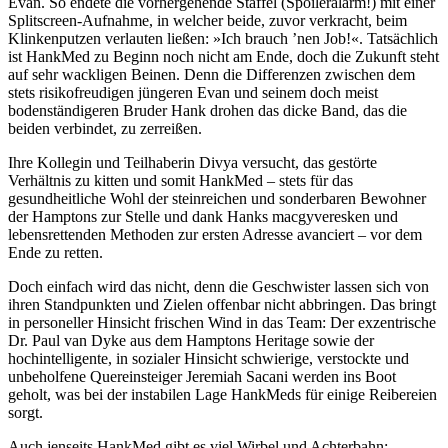
Evan. So endete die vorhergehende Staffel (Spoileralarm!) mit einer
Splitscreen-Aufnahme, in welcher beide, zuvor verkracht, beim
Klinkenputzen verlauten ließen: »Ich brauch ’nen Job!«. Tatsächlich
ist HankMed zu Beginn noch nicht am Ende, doch die Zukunft steht
auf sehr wackligen Beinen. Denn die Differenzen zwischen dem
stets risikofreudigen jüngeren Evan und seinem doch meist
bodenständigeren Bruder Hank drohen das dicke Band, das die
beiden verbindet, zu zerreißen.
Ihre Kollegin und Teilhaberin Divya versucht, das gestörte
Verhältnis zu kitten und somit HankMed – stets für das
gesundheitliche Wohl der steinreichen und sonderbaren Bewohner
der Hamptons zur Stelle und dank Hanks macgyveresken und
lebensrettenden Methoden zur ersten Adresse avanciert – vor dem
Ende zu retten.
Doch einfach wird das nicht, denn die Geschwister lassen sich von
ihren Standpunkten und Zielen offenbar nicht abbringen. Das bringt
in personeller Hinsicht frischen Wind in das Team: Der exzentrische
Dr. Paul van Dyke aus dem Hamptons Heritage sowie der
hochintelligente, in sozialer Hinsicht schwierige, verstockte und
unbeholfene Quereinsteiger Jeremiah Sacani werden ins Boot
geholt, was bei der instabilen Lage HankMeds für einige Reibereien
sorgt.
Auch jenseits HankMed gibt es viel Wirbel und Achterbahn: