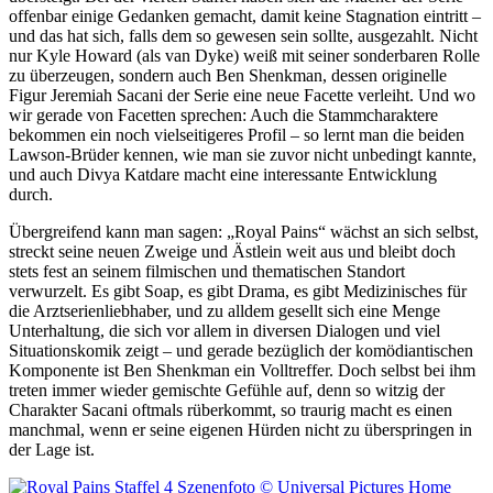
offenbar einige Gedanken gemacht, damit keine Stagnation eintritt –
und das hat sich, falls dem so gewesen sein sollte, ausgezahlt. Nicht
nur Kyle Howard (als van Dyke) weiß mit seiner sonderbaren Rolle
zu überzeugen, sondern auch Ben Shenkman, dessen originelle
Figur Jeremiah Sacani der Serie eine neue Facette verleiht. Und wo
wir gerade von Facetten sprechen: Auch die Stammcharaktere
bekommen ein noch vielseitigeres Profil – so lernt man die beiden
Lawson-Brüder kennen, wie man sie zuvor nicht unbedingt kannte,
und auch Divya Katdare macht eine interessante Entwicklung
durch.
Übergreifend kann man sagen: „Royal Pains“ wächst an sich selbst,
streckt seine neuen Zweige und Ästlein weit aus und bleibt doch
stets fest an seinem filmischen und thematischen Standort
verwurzelt. Es gibt Soap, es gibt Drama, es gibt Medizinisches für
die Arztserienliebhaber, und zu alldem gesellt sich eine Menge
Unterhaltung, die sich vor allem in diversen Dialogen und viel
Situationskomik zeigt – und gerade bezüglich der komödiantischen
Komponente ist Ben Shenkman ein Volltreffer. Doch selbst bei ihm
treten immer wieder gemischte Gefühle auf, denn so witzig der
Charakter Sacani oftmals rüberkommt, so traurig macht es einen
manchmal, wenn er seine eigenen Hürden nicht zu überspringen in
der Lage ist.