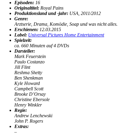
Episoden:
16
Originaltitel:
Royal Pains
Produktionsland und -jahr:
USA, 2011/201
2
Genre:
Arztserie, Drama, Komödie, Soap und was nicht alles.
Erschienen:
12.03.2015
Label:
Universal Pictures Home Entertainment
Spielzeit:
ca. 660 Minuten auf 4 DVDs
Darsteller:
Mark Feuerstein
Paulo Costanzo
Jill Flint
Reshma Shetty
Ben Shenkman
Kyle Howard
Campbell Scott
Brooke D’Orsay
Christine Ebersole
Henry Winkler
Regie:
Andrew Lenchewski
John P. Rogers
Extras:
–