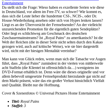
Da stellt sich die Frage: Wieso haben es exzellente Serien wie diese
in Deutschland, vor allem im Free-TV, so schwer? Wie kommt es,
dass sich die Leute lieber die hundertste CSI-, NCIS-, oder Dr.
House-Wiederholung ansehen oder sich von Hypes lenken lassen?
Liegt es an der Übervorsicht der Fernsehsender? An der vielleicht
unzureichenden Promotion für die eigentlich guten Sendeplätze?
Oder liegt es schlichtweg am Geschmack des deutschen
Zuschauermainstreams? Ist „Royal Pains“ zu amerikanisch? Ist die
Welt der Reichen (die in dieser Serie nicht selten durch den Kakao
gezogen wird, auch auf kritische Weise), wie sie hier dargestellt
wird, nicht mit der hiesigen Mentalität vereinbar?
Man kann von Glück reden, wenn man sich die Tatsache vor Augen
führt, dass „Royal Pains“ zumindest in der vierten von mittlerweile
acht Staffeln (die Klientel ist offensichtlich da…) wenigstens im
DVD-Format erhältlich ist. Denn wäre die dieses originelle und vor
allem liebevoll umgesetzte Fernsehprodukt hierzulande gar nicht auf
dem Markt präsent, wäre das ein großer Verlust hinsichtlich Vielfalt
und Qualität. Bleibt nur die Hoffnung.
Cover & Szenenfotos © Universal Pictures Home Entertainment
Titel:
Royal Pains
Staffel:
3