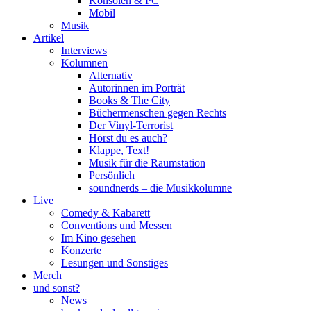
Konsolen & PC
Mobil
Musik
Artikel
Interviews
Kolumnen
Alternativ
Autorinnen im Porträt
Books & The City
Büchermenschen gegen Rechts
Der Vinyl-Terrorist
Hörst du es auch?
Klappe, Text!
Musik für die Raumstation
Persönlich
soundnerds – die Musikkolumne
Live
Comedy & Kabarett
Conventions und Messen
Im Kino gesehen
Konzerte
Lesungen und Sonstiges
Merch
und sonst?
News