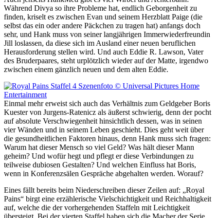
Während Divya so ihre Probleme hat, endlich Geborgenheit zu
finden, kriselt es zwischen Evan und seinem Herzblatt Paige (die
selbst das ein oder andere Päckchen zu tragen hat) anfangs doch
sehr, und Hank muss von seiner langjährigen Immerwiederfreundin
Jill loslassen, da diese sich im Ausland einer neuen beruflichen
Herausforderung stellen wird. Und auch Eddie R. Lawson, Vater
des Bruderpaares, steht urplötzlich wieder auf der Matte, irgendwo
zwischen einem gänzlich neuen und dem alten Eddie.
Einmal mehr erweist sich auch das Verhältnis zum Geldgeber Boris
Kuester von Jurgens-Ratenicz als äußerst schwierig, denn der pocht
auf absolute Verschwiegenheit hinsichtlich dessen, was in seinen
vier Wänden und in seinem Leben geschieht. Dies geht weit über
die gesundheitlichen Faktoren hinaus, denn Hank muss sich fragen:
Warum hat dieser Mensch so viel Geld? Was hält dieser Mann
geheim? Und wofür hegt und pflegt er diese Verbindungen zu
teilweise dubiosen Gestalten? Und welchen Einfluss hat Boris,
wenn in Konferenzsälen Gespräche abgehalten werden. Worauf?
Eines fällt bereits beim Niederschreiben dieser Zeilen auf: „Royal
Pains“ birgt eine erzählerische Vielschichtigkeit und Reichhaltigkeit
auf, welche die der vorhergehenden Staffeln mit Leichtigkeit
übersteigt. Bei der vierten Staffel haben sich die Macher der Serie