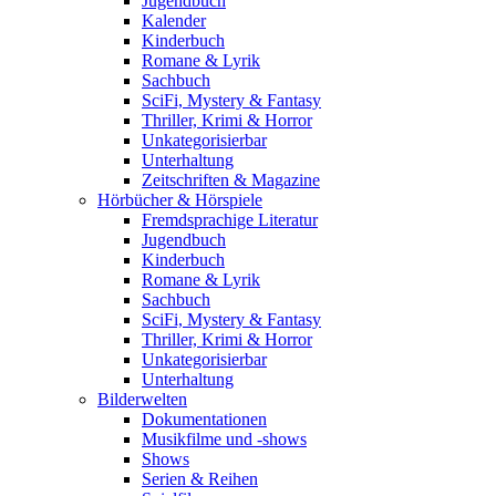
Jugendbuch
Kalender
Kinderbuch
Romane & Lyrik
Sachbuch
SciFi, Mystery & Fantasy
Thriller, Krimi & Horror
Unkategorisierbar
Unterhaltung
Zeitschriften & Magazine
Hörbücher & Hörspiele
Fremdsprachige Literatur
Jugendbuch
Kinderbuch
Romane & Lyrik
Sachbuch
SciFi, Mystery & Fantasy
Thriller, Krimi & Horror
Unkategorisierbar
Unterhaltung
Bilderwelten
Dokumentationen
Musikfilme und -shows
Shows
Serien & Reihen