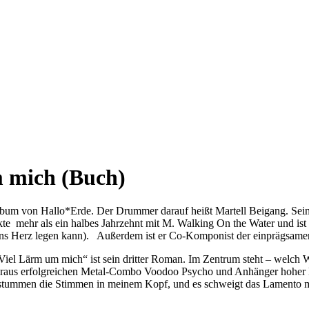
m mich (Buch)
lbum von Hallo*Erde. Der Drummer darauf heißt Martell Beigang. Seine 
te mehr als ein halbes Jahrzehnt mit M. Walking On the Water und ist
ans Herz legen kann). Außerdem ist er Co-Komponist der einprägsame
„Viel Lärm um mich“ ist sein dritter Roman. Im Zentrum steht – welch W
überaus erfolgreichen Metal-Combo Voodoo Psycho und Anhänger hoher La
verstummen die Stimmen in meinem Kopf, und es schweigt das Lamento mei