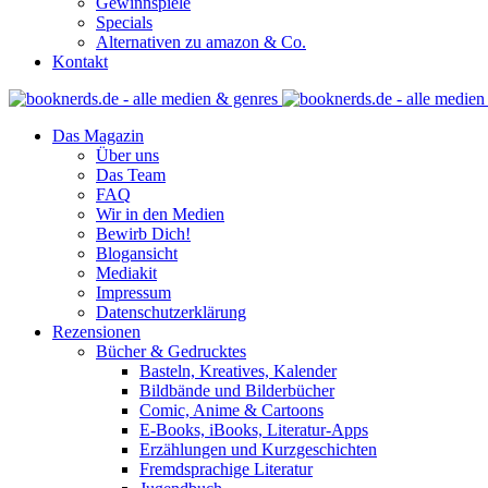
Gewinnspiele
Specials
Alternativen zu amazon & Co.
Kontakt
Das Magazin
Über uns
Das Team
FAQ
Wir in den Medien
Bewirb Dich!
Blogansicht
Mediakit
Impressum
Datenschutzerklärung
Rezensionen
Bücher & Gedrucktes
Basteln, Kreatives, Kalender
Bildbände und Bilderbücher
Comic, Anime & Cartoons
E-Books, iBooks, Literatur-Apps
Erzählungen und Kurzgeschichten
Fremdsprachige Literatur