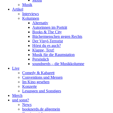
Mobil
Musik
Artikel
Interviews
Kolumnen
Alternativ
Autorinnen im Porträt
Books & The City
Büchermenschen gegen Rechts
Der Vinyl-Terrorist
Hörst du es auch?
Klappe, Text!
Musik für die Raumstation
Persönlich
soundnerds – die Musikkolumne
Live
Comedy & Kabarett
Conventions und Messen
Im Kino gesehen
Konzerte
Lesungen und Sonstiges
Merch
und sonst?
News
booknerds.de allgemein