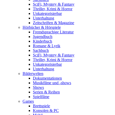
SciFi, Mystery & Fantasy
Thriller, Krimi & Horror
Unkategorisierbar
Unterhaltung
Zeitschriften & Magazine
Hörbücher & Hörspiele
Fremdsprachige Literatur
Jugendbuch
Kinderbuch
Romane & Lyrik
Sachbuch
SciFi, Mystery & Fantasy
Thriller, Krimi & Horror
Unkategorisierbar
Unterhaltung
Bilderwelten
Dokumentationen
Musikfilme und -shows
Shows
Serien & Reihen
Spielfilme
Games
Brettspiele
Konsolen & PC