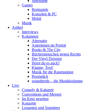
Spielfilme
Games
Brettspiele
Konsolen & PC
Mobil
Musik
Artikel
Interviews
Kolumnen
Alternativ
Autorinnen im Porträt
Books & The City
Büchermenschen gegen Rechts
Der Vinyl-Terrorist
Hörst du es auch?
Klappe, Text!
Musik für die Raumstation
Persönlich
soundnerds – die Musikkolumne
Live
Comedy & Kabarett
Conventions und Messen
Im Kino gesehen
Konzerte
Lesungen und Sonstiges