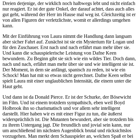
Dreien derjenige, der wirklich noch halbwegs lebt und nicht einfach
nur reagiert. Er ist der gute Onkel, der darauf achtet, dass auch alles
gut geht, während der Herr im Hause mal weg ist. Gleichzeitig ist er
von allen Figuren der verletzlichste, womit er allerdings umgehen
kann.
Mit der Einführung von Laura nimmt die Handlung dann langsam
aber sicher Fahrt auf. Zunächst ist sie ein Mysterium für Logan und
für den Zuschauer. Erst nach und nach erfährt man mehr über sie.
Und kann die schauspielerische Leistung von Dafne Keen
bewundern. Zu Beginn gibt sie sich wie ein wildes Tier. Doch dann,
nach und nach, erfährt man mehr über sie und wie intelligent sie ist.
Der Moment, in dem sie anfängt, spanisch zu reden, ist wie ein
Schock! Man hat mit so etwas nicht gerechnet. Dafne Keen selbst
spielt Laura mit einer unglaublichen Intensität, die einem unter die
Haut geht.
Und dann ist da Donald Pierce. Er ist der Schurke, der Bösewicht
im Film. Und ist einem trotzdem sympathisch, eben weil Boyd
Holbrook ihn so charismatisch und vor allem sehr intelligent
darstellt. Hier haben wir es mit einer Figur zu tun, die äußerst
widersprüchlich ist. Die Mutanten bewundert, aber sie trotzdem bis
zu ihrem Untergang jagt. Die freundlich und jovial sein kann, nur
um anschließend im nächsten Augenblick brutal und rücksichtslos
vorzugehen. Man merkt dem Schauspieler an, welchen Spaß er bei