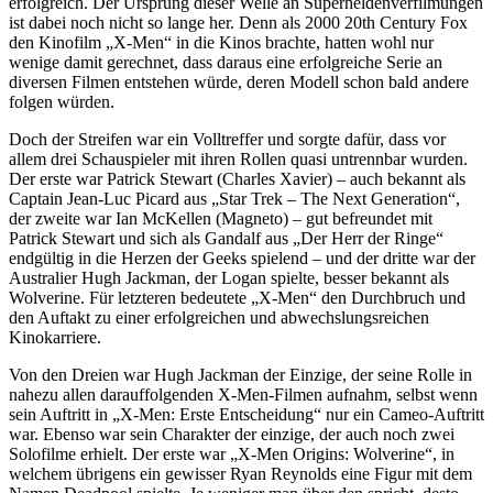
erfolgreich. Der Ursprung dieser Welle an Superheldenverfilmungen
ist dabei noch nicht so lange her. Denn als 2000 20th Century Fox
den Kinofilm „X-Men“ in die Kinos brachte, hatten wohl nur
wenige damit gerechnet, dass daraus eine erfolgreiche Serie an
diversen Filmen entstehen würde, deren Modell schon bald andere
folgen würden.
Doch der Streifen war ein Volltreffer und sorgte dafür, dass vor
allem drei Schauspieler mit ihren Rollen quasi untrennbar wurden.
Der erste war Patrick Stewart (Charles Xavier) – auch bekannt als
Captain Jean-Luc Picard aus „Star Trek – The Next Generation“,
der zweite war Ian McKellen (Magneto) – gut befreundet mit
Patrick Stewart und sich als Gandalf aus „Der Herr der Ringe“
endgültig in die Herzen der Geeks spielend – und der dritte war der
Australier Hugh Jackman, der Logan spielte, besser bekannt als
Wolverine. Für letzteren bedeutete „X-Men“ den Durchbruch und
den Auftakt zu einer erfolgreichen und abwechslungsreichen
Kinokarriere.
Von den Dreien war Hugh Jackman der Einzige, der seine Rolle in
nahezu allen darauffolgenden X-Men-Filmen aufnahm, selbst wenn
sein Auftritt in „X-Men: Erste Entscheidung“ nur ein Cameo-Auftritt
war. Ebenso war sein Charakter der einzige, der auch noch zwei
Solofilme erhielt. Der erste war „X-Men Origins: Wolverine“, in
welchem übrigens ein gewisser Ryan Reynolds eine Figur mit dem