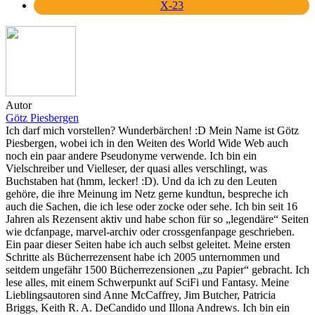
X-23
Autor
Götz Piesbergen
Ich darf mich vorstellen? Wunderbärchen! :D Mein Name ist Götz
Piesbergen, wobei ich in den Weiten des World Wide Web auch
noch ein paar andere Pseudonyme verwende. Ich bin ein
Vielschreiber und Vielleser, der quasi alles verschlingt, was
Buchstaben hat (hmm, lecker! :D). Und da ich zu den Leuten
gehöre, die ihre Meinung im Netz gerne kundtun, bespreche ich
auch die Sachen, die ich lese oder zocke oder sehe. Ich bin seit 16
Jahren als Rezensent aktiv und habe schon für so „legendäre“ Seiten
wie dcfanpage, marvel-archiv oder crossgenfanpage geschrieben.
Ein paar dieser Seiten habe ich auch selbst geleitet. Meine ersten
Schritte als Bücherrezensent habe ich 2005 unternommen und
seitdem ungefähr 1500 Bücherrezensionen „zu Papier“ gebracht. Ich
lese alles, mit einem Schwerpunkt auf SciFi und Fantasy. Meine
Lieblingsautoren sind Anne McCaffrey, Jim Butcher, Patricia
Briggs, Keith R. A. DeCandido und Illona Andrews. Ich bin ein