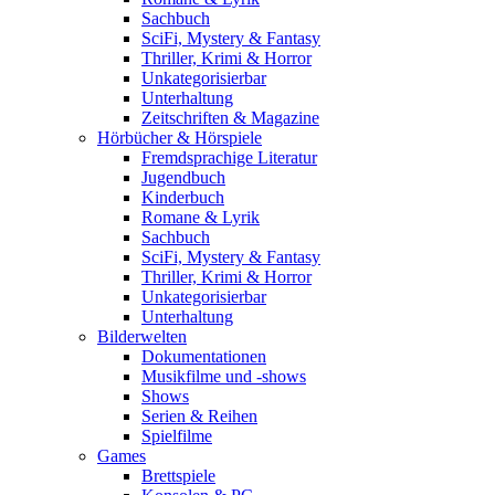
Sachbuch
SciFi, Mystery & Fantasy
Thriller, Krimi & Horror
Unkategorisierbar
Unterhaltung
Zeitschriften & Magazine
Hörbücher & Hörspiele
Fremdsprachige Literatur
Jugendbuch
Kinderbuch
Romane & Lyrik
Sachbuch
SciFi, Mystery & Fantasy
Thriller, Krimi & Horror
Unkategorisierbar
Unterhaltung
Bilderwelten
Dokumentationen
Musikfilme und -shows
Shows
Serien & Reihen
Spielfilme
Games
Brettspiele