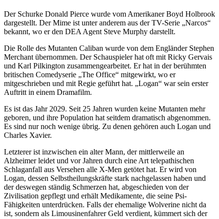
Der Schurke Donald Pierce wurde vom Amerikaner Boyd Holbrook
dargestellt. Der Mime ist unter anderem aus der TV-Serie „Narcos“
bekannt, wo er den DEA Agent Steve Murphy darstellt.
Die Rolle des Mutanten Caliban wurde von dem Engländer Stephen
Merchant übernommen. Der Schauspieler hat oft mit Ricky Gervais
und Karl Pilkington zusammengearbeitet. Er hat in der berühmten
britischen Comedyserie „The Office“ mitgewirkt, wo er
mitgeschrieben und mit Regie geführt hat. „Logan“ war sein erster
Auftritt in einem Dramafilm.
Es ist das Jahr 2029. Seit 25 Jahren wurden keine Mutanten mehr
geboren, und ihre Population hat seitdem dramatisch abgenommen.
Es sind nur noch wenige übrig. Zu denen gehören auch Logan und
Charles Xavier.
Letzterer ist inzwischen ein alter Mann, der mittlerweile an
Alzheimer leidet und vor Jahren durch eine Art telepathischen
Schlaganfall aus Versehen alle X-Men getötet hat. Er wird von
Logan, dessen Selbstheilungskräfte stark nachgelassen haben und
der deswegen ständig Schmerzen hat, abgeschieden von der
Zivilisation gepflegt und erhält Medikamente, die seine Psi-
Fähigkeiten unterdrücken. Falls der ehemalige Wolverine nicht da
ist, sondern als Limousinenfahrer Geld verdient, kümmert sich der