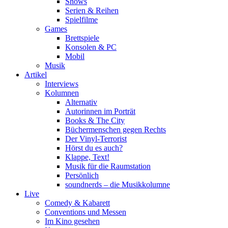
Shows
Serien & Reihen
Spielfilme
Games
Brettspiele
Konsolen & PC
Mobil
Musik
Artikel
Interviews
Kolumnen
Alternativ
Autorinnen im Porträt
Books & The City
Büchermenschen gegen Rechts
Der Vinyl-Terrorist
Hörst du es auch?
Klappe, Text!
Musik für die Raumstation
Persönlich
soundnerds – die Musikkolumne
Live
Comedy & Kabarett
Conventions und Messen
Im Kino gesehen