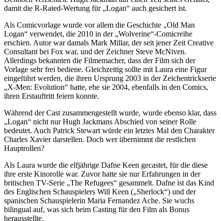
damit die R-Rated-Wertung für „Logan“ auch gesichert ist.
Als Comicvorlage wurde vor allem die Geschichte „Old Man
Logan“ verwendet, die 2010 in der „Wolverine“-Comicreihe
erschien. Autor war damals Mark Millar, der seit jener Zeit Creative
Consultant bei Fox war, und der Zeichner Steve McNiven.
Allerdings bekannten die Filmemacher, dass der Film sich der
Vorlage sehr frei bediene. Gleichzeitig sollte mit Laura eine Figur
eingeführt werden, die ihren Ursprung 2003 in der Zeichentrickserie
„X-Men: Evolution“ hatte, ehe sie 2004, ebenfalls in den Comics,
ihren Erstauftritt feiern konnte.
Während der Cast zusammengestellt wurde, wurde ebenso klar, dass
„Logan“ nicht nur Hugh Jackmans Abschied von seiner Rolle
bedeutet. Auch Patrick Stewart würde ein letztes Mal den Charakter
Charles Xavier darstellen. Doch wer übernimmt die restlichen
Hauptrollen?
Als Laura wurde die elfjährige Dafne Keen gecastet, für die diese
ihre erste Kinorolle war. Zuvor hatte sie nur Erfahrungen in der
britischen TV-Serie „The Refugees“ gesammelt. Dafne ist das Kind
des Englischen Schauspielers Will Keen („Sherlock“) und der
spanischen Schauspielerin Maria Fernandez Ache. Sie wuchs
bilingual auf, was sich beim Casting für den Film als Bonus
herausstellte.