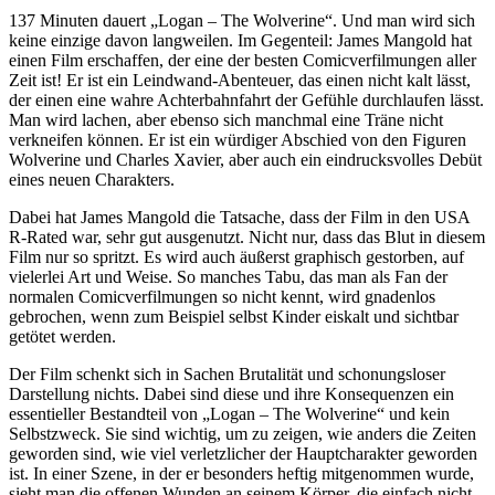
137 Minuten dauert „Logan – The Wolverine“. Und man wird sich
keine einzige davon langweilen. Im Gegenteil: James Mangold hat
einen Film erschaffen, der eine der besten Comicverfilmungen aller
Zeit ist! Er ist ein Leindwand-Abenteuer, das einen nicht kalt lässt,
der einen eine wahre Achterbahnfahrt der Gefühle durchlaufen lässt.
Man wird lachen, aber ebenso sich manchmal eine Träne nicht
verkneifen können. Er ist ein würdiger Abschied von den Figuren
Wolverine und Charles Xavier, aber auch ein eindrucksvolles Debüt
eines neuen Charakters.
Dabei hat James Mangold die Tatsache, dass der Film in den USA
R-Rated war, sehr gut ausgenutzt. Nicht nur, dass das Blut in diesem
Film nur so spritzt. Es wird auch äußerst graphisch gestorben, auf
vielerlei Art und Weise. So manches Tabu, das man als Fan der
normalen Comicverfilmungen so nicht kennt, wird gnadenlos
gebrochen, wenn zum Beispiel selbst Kinder eiskalt und sichtbar
getötet werden.
Der Film schenkt sich in Sachen Brutalität und schonungsloser
Darstellung nichts. Dabei sind diese und ihre Konsequenzen ein
essentieller Bestandteil von „Logan – The Wolverine“ und kein
Selbstzweck. Sie sind wichtig, um zu zeigen, wie anders die Zeiten
geworden sind, wie viel verletzlicher der Hauptcharakter geworden
ist. In einer Szene, in der er besonders heftig mitgenommen wurde,
sieht man die offenen Wunden an seinem Körper, die einfach nicht