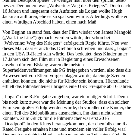
Namen Deadpool spielte. Je weniger man über den spricht, desto
besser. Der andere war „Wolverine: Weg des Kriegers“. Doch nach
16 Jahren und insgesamt acht Auftritten als Logan wollte Hugh
Jackman aufhören, ehe es zu spät sein würde. Allerdings wollte er
einen würdigen Abschied haben, einen nach Maß.
Von Beginn an stand fest, dass der Film wieder von James Mangold
(„Walk the Line“) gemacht werden würde, der schon bei
„Wolverine: Weg des Kriegers“ erfolgreich Regie führte. Neu war
dieses Mal, dass er auch das Drehbuch schreiben und dass „Logan“
in den USA R-Rated sein würde. Das bedeutet, dass Kinder unter
17 Jahren sich den Film nur in Begleitung eines Erwachsenen
ansehen dürfen. Bislang waren die meisten
Superheldenverfilmungen als PG freigegeben worden, also dass die
Anwesenheit von Eltern vorgeschlagen wurde, da einige Szenen
enthalten könnten, die nichts für Kinder sein könnten. Hierzulande
erhielt das Filmabenteuer übrigens eine USK-Freigabe ab 16 Jahren.
„Logan“ eine R-Freigabe zu geben, war ein mutiger Schritt. Denn
bis noch kurz zuvor war die Meinung der Studios, dass ein solcher
Film kein großer Erfolg werden würde, da vor allem die Kinder, die
einen Teil des Zielpublikums ausmachten, ihn dann nicht sehen
könnten. Zum Glück für die Filmemacher war erst 2016
„Deadpool“ in den Kinos herausgekommen, der ebenfalls eine R-
Rated-Freigabe erhalten hatte und trotzdem ein voller Erfolg war!
Dennoch verzichtete Hugh Jackman auf einen Teil seines Gehalts,