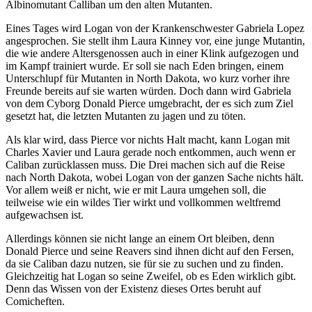
Albinomutant Calliban um den alten Mutanten.
Eines Tages wird Logan von der Krankenschwester Gabriela Lopez
angesprochen. Sie stellt ihm Laura Kinney vor, eine junge Mutantin,
die wie andere Altersgenossen auch in einer Klink aufgezogen und
im Kampf trainiert wurde. Er soll sie nach Eden bringen, einem
Unterschlupf für Mutanten in North Dakota, wo kurz vorher ihre
Freunde bereits auf sie warten würden. Doch dann wird Gabriela
von dem Cyborg Donald Pierce umgebracht, der es sich zum Ziel
gesetzt hat, die letzten Mutanten zu jagen und zu töten.
Als klar wird, dass Pierce vor nichts Halt macht, kann Logan mit
Charles Xavier und Laura gerade noch entkommen, auch wenn er
Caliban zurücklassen muss. Die Drei machen sich auf die Reise
nach North Dakota, wobei Logan von der ganzen Sache nichts hält.
Vor allem weiß er nicht, wie er mit Laura umgehen soll, die
teilweise wie ein wildes Tier wirkt und vollkommen weltfremd
aufgewachsen ist.
Allerdings können sie nicht lange an einem Ort bleiben, denn
Donald Pierce und seine Reavers sind ihnen dicht auf den Fersen,
da sie Caliban dazu nutzen, sie für sie zu suchen und zu finden.
Gleichzeitig hat Logan so seine Zweifel, ob es Eden wirklich gibt.
Denn das Wissen von der Existenz dieses Ortes beruht auf
Comicheften.