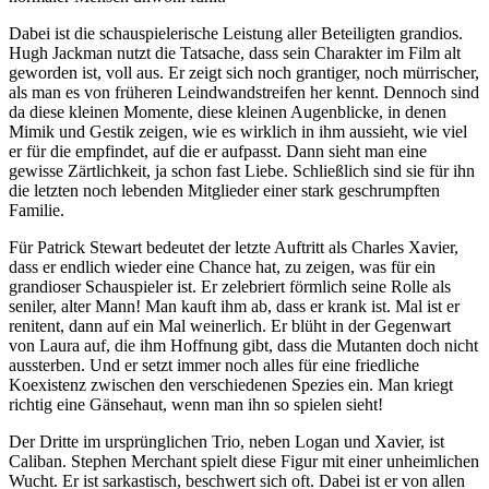
Dabei ist die schauspielerische Leistung aller Beteiligten grandios.
Hugh Jackman nutzt die Tatsache, dass sein Charakter im Film alt
geworden ist, voll aus. Er zeigt sich noch grantiger, noch mürrischer,
als man es von früheren Leindwandstreifen her kennt. Dennoch sind
da diese kleinen Momente, diese kleinen Augenblicke, in denen
Mimik und Gestik zeigen, wie es wirklich in ihm aussieht, wie viel
er für die empfindet, auf die er aufpasst. Dann sieht man eine
gewisse Zärtlichkeit, ja schon fast Liebe. Schließlich sind sie für ihn
die letzten noch lebenden Mitglieder einer stark geschrumpften
Familie.
Für Patrick Stewart bedeutet der letzte Auftritt als Charles Xavier,
dass er endlich wieder eine Chance hat, zu zeigen, was für ein
grandioser Schauspieler ist. Er zelebriert förmlich seine Rolle als
seniler, alter Mann! Man kauft ihm ab, dass er krank ist. Mal ist er
renitent, dann auf ein Mal weinerlich. Er blüht in der Gegenwart
von Laura auf, die ihm Hoffnung gibt, dass die Mutanten doch nicht
aussterben. Und er setzt immer noch alles für eine friedliche
Koexistenz zwischen den verschiedenen Spezies ein. Man kriegt
richtig eine Gänsehaut, wenn man ihn so spielen sieht!
Der Dritte im ursprünglichen Trio, neben Logan und Xavier, ist
Caliban. Stephen Merchant spielt diese Figur mit einer unheimlichen
Wucht. Er ist sarkastisch, beschwert sich oft. Dabei ist er von allen