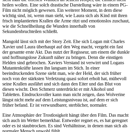
heilen wollen. Eine solch drastische Darstellung wäre in einem PG-
Film nicht möglich gewesen. Ein weiterer Moment, in dem diese
wichtig sind, ist, wenn man sieht, wie Laura sich als Kind mit ihren
frisch implantierten Krallen die Arme ritzt und emotionslos zuschaut,
wie die Schnellheilung die Wunden innerhalb von
Sekundenbruchteilen schließt.
Mangold lässt sich mit der Story Zeit. Ehe sich Logan mit Charles
Xavier und Laura überhaupt auf den Weg macht, vergeht ein fast
der gesamte erste Akt. Das nutzt der Regisseur, um einem die dunkle
und hoffnungslose Zukunft näher zu bringen. Denn die einstigen
Helden sind gebrochen. Xaviers Verstand ist verwirrt und Logans
Mutantenkräfte lassen ihn langsam im Stich. In einer
beeindruckenden Szene sieht man, wie der Held, der sich früher
noch von der stärksten Verletzung quasi sofort erholt hat, mühevoll
seine Krallen ausfährt und sich dann den Eiter und das Blut von
diesen wischt. Den Schmerz unterdrückt er mit Alkohol und
Tabletten. Eindrucksvoller kann man nicht zeigen, dass Wolverine
längst nicht mehr auf dem Leistungsniveau ist, auf dem er sich
früher befand. Er ist verwundbarer, sterblicher, normaler.
Eine Atmosphäre der Trostlosigkeit hängt über den Film. Das macht
sich auch im Wetter bemerkbar. Entweder regnet es, es hat geregnet
oder es ist staubtrocken. Es sind Verhältnisse, in denen man sich als
normaler Mensch unwohl fühlt.