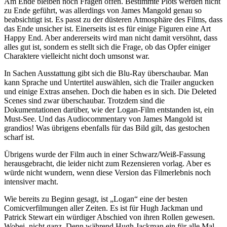
Am Ende bleiben noch Fragen offen. Bestimmte Plots werden nicht
zu Ende geführt, was allerdings von James Mangold genau so
beabsichtigt ist. Es passt zu der düsteren Atmosphäre des Films, dass
das Ende unsicher ist. Einerseits ist es für einige Figuren eine Art
Happy End. Aber andererseits wird man nicht damit versöhnt, dass
alles gut ist, sondern es stellt sich die Frage, ob das Opfer einiger
Charaktere vielleicht nicht doch umsonst war.
In Sachen Ausstattung gibt sich die Blu-Ray überschaubar. Man
kann Sprache und Untertitel auswählen, sich die Trailer angucken
und einige Extras ansehen. Doch die haben es in sich. Die Deleted
Scenes sind zwar überschaubar. Trotzdem sind die
Dokumentationen darüber, wie der Logan-Film entstanden ist, ein
Must-See. Und das Audiocommentary von James Mangold ist
grandios! Was übrigens ebenfalls für das Bild gilt, das gestochen
scharf ist.
Übrigens wurde der Film auch in einer Schwarz/Weiß-Fassung
herausgebracht, die leider nicht zum Rezensieren vorlag. Aber es
würde nicht wundern, wenn diese Version das Filmerlebnis noch
intensiver macht.
Wie bereits zu Beginn gesagt, ist „Logan“ eine der besten
Comicverfilmungen aller Zeiten. Es ist für Hugh Jackman und
Patrick Stewart ein würdiger Abschied von ihren Rollen gewesen.
Wobei, nicht ganz. Denn während Hugh Jackman ein für alle Mal