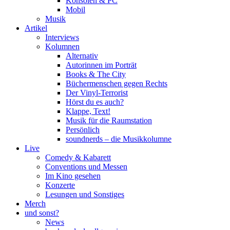
Konsolen & PC
Mobil
Musik
Artikel
Interviews
Kolumnen
Alternativ
Autorinnen im Porträt
Books & The City
Büchermenschen gegen Rechts
Der Vinyl-Terrorist
Hörst du es auch?
Klappe, Text!
Musik für die Raumstation
Persönlich
soundnerds – die Musikkolumne
Live
Comedy & Kabarett
Conventions und Messen
Im Kino gesehen
Konzerte
Lesungen und Sonstiges
Merch
und sonst?
News