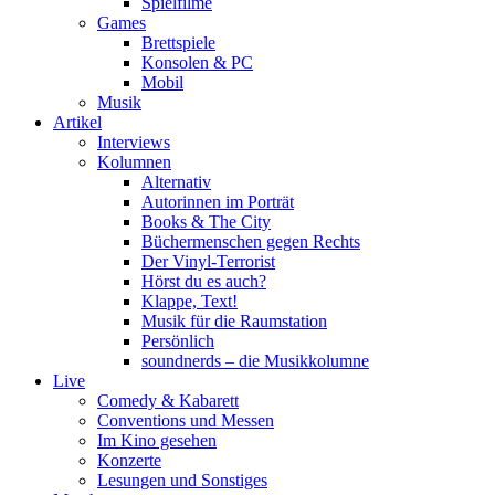
Spielfilme
Games
Brettspiele
Konsolen & PC
Mobil
Musik
Artikel
Interviews
Kolumnen
Alternativ
Autorinnen im Porträt
Books & The City
Büchermenschen gegen Rechts
Der Vinyl-Terrorist
Hörst du es auch?
Klappe, Text!
Musik für die Raumstation
Persönlich
soundnerds – die Musikkolumne
Live
Comedy & Kabarett
Conventions und Messen
Im Kino gesehen
Konzerte
Lesungen und Sonstiges