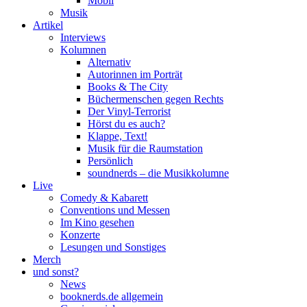
Mobil
Musik
Artikel
Interviews
Kolumnen
Alternativ
Autorinnen im Porträt
Books & The City
Büchermenschen gegen Rechts
Der Vinyl-Terrorist
Hörst du es auch?
Klappe, Text!
Musik für die Raumstation
Persönlich
soundnerds – die Musikkolumne
Live
Comedy & Kabarett
Conventions und Messen
Im Kino gesehen
Konzerte
Lesungen und Sonstiges
Merch
und sonst?
News
booknerds.de allgemein