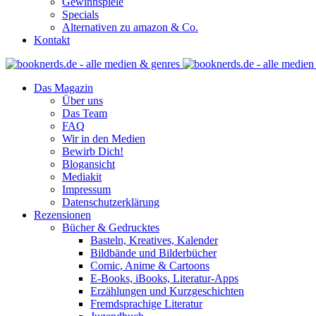
Gewinnspiele
Specials
Alternativen zu amazon & Co.
Kontakt
Das Magazin
Über uns
Das Team
FAQ
Wir in den Medien
Bewirb Dich!
Blogansicht
Mediakit
Impressum
Datenschutzerklärung
Rezensionen
Bücher & Gedrucktes
Basteln, Kreatives, Kalender
Bildbände und Bilderbücher
Comic, Anime & Cartoons
E-Books, iBooks, Literatur-Apps
Erzählungen und Kurzgeschichten
Fremdsprachige Literatur