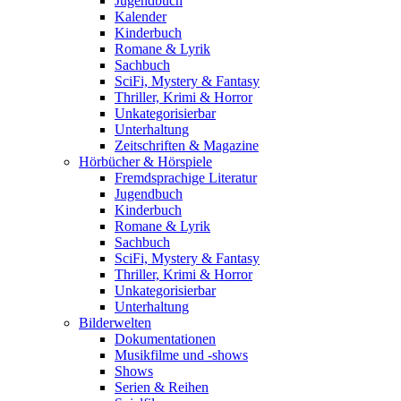
Jugendbuch
Kalender
Kinderbuch
Romane & Lyrik
Sachbuch
SciFi, Mystery & Fantasy
Thriller, Krimi & Horror
Unkategorisierbar
Unterhaltung
Zeitschriften & Magazine
Hörbücher & Hörspiele
Fremdsprachige Literatur
Jugendbuch
Kinderbuch
Romane & Lyrik
Sachbuch
SciFi, Mystery & Fantasy
Thriller, Krimi & Horror
Unkategorisierbar
Unterhaltung
Bilderwelten
Dokumentationen
Musikfilme und -shows
Shows
Serien & Reihen