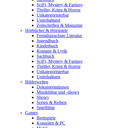
SciFi, Mystery & Fantasy
Thriller, Krimi & Horror
Unkategorisierbar
Unterhaltung
Zeitschriften & Magazine
Hörbücher & Hörspiele
Fremdsprachige Literatur
Jugendbuch
Kinderbuch
Romane & Lyrik
Sachbuch
SciFi, Mystery & Fantasy
Thriller, Krimi & Horror
Unkategorisierbar
Unterhaltung
Bilderwelten
Dokumentationen
Musikfilme und -shows
Shows
Serien & Reihen
Spielfilme
Games
Brettspiele
Konsolen & PC