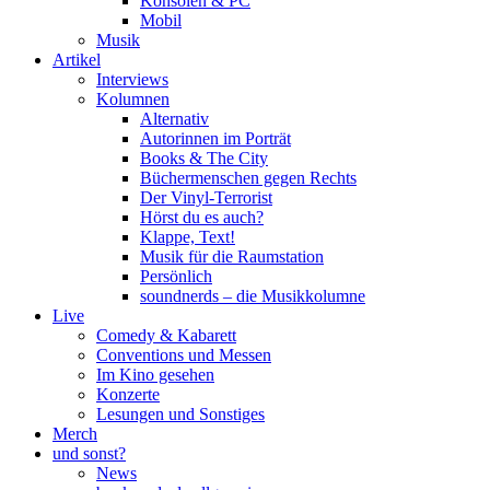
Konsolen & PC
Mobil
Musik
Artikel
Interviews
Kolumnen
Alternativ
Autorinnen im Porträt
Books & The City
Büchermenschen gegen Rechts
Der Vinyl-Terrorist
Hörst du es auch?
Klappe, Text!
Musik für die Raumstation
Persönlich
soundnerds – die Musikkolumne
Live
Comedy & Kabarett
Conventions und Messen
Im Kino gesehen
Konzerte
Lesungen und Sonstiges
Merch
und sonst?
News