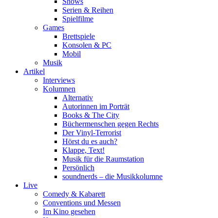
Shows
Serien & Reihen
Spielfilme
Games
Brettspiele
Konsolen & PC
Mobil
Musik
Artikel
Interviews
Kolumnen
Alternativ
Autorinnen im Porträt
Books & The City
Büchermenschen gegen Rechts
Der Vinyl-Terrorist
Hörst du es auch?
Klappe, Text!
Musik für die Raumstation
Persönlich
soundnerds – die Musikkolumne
Live
Comedy & Kabarett
Conventions und Messen
Im Kino gesehen