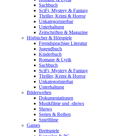
Sachbuch
SciFi, Mystery & Fantasy
Thriller, Krimi & Horror
Unkategorisierbar
Unterhaltung
Zeitschriften & Magazine
Hörbücher & Hörspiele
Fremdsprachige Literatur
Jugendbuch
Kinderbuch
Romane & Lyrik
Sachbuch
SciFi, Mystery & Fantasy
Thriller, Krimi & Horror
Unkategorisierbar
Unterhaltung
Bilderwelten
Dokumentationen
Musikfilme und -shows
Shows
Serien & Reihen
Spielfilme
Games
Brettspiele