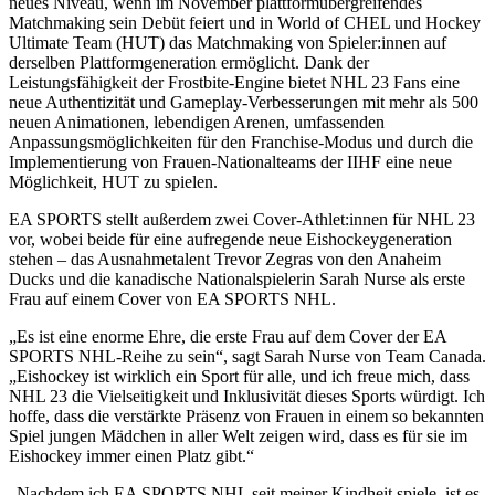
neues Niveau, wenn im November plattformübergreifendes
Matchmaking sein Debüt feiert und in World of CHEL und Hockey
Ultimate Team (HUT) das Matchmaking von Spieler:innen auf
derselben Plattformgeneration ermöglicht. Dank der
Leistungsfähigkeit der Frostbite-Engine bietet NHL 23 Fans eine
neue Authentizität und Gameplay-Verbesserungen mit mehr als 500
neuen Animationen, lebendigen Arenen, umfassenden
Anpassungsmöglichkeiten für den Franchise-Modus und durch die
Implementierung von Frauen-Nationalteams der IIHF eine neue
Möglichkeit, HUT zu spielen.
EA SPORTS stellt außerdem zwei Cover-Athlet:innen für NHL 23
vor, wobei beide für eine aufregende neue Eishockeygeneration
stehen – das Ausnahmetalent Trevor Zegras von den Anaheim
Ducks und die kanadische Nationalspielerin Sarah Nurse als erste
Frau auf einem Cover von EA SPORTS NHL.
„Es ist eine enorme Ehre, die erste Frau auf dem Cover der EA
SPORTS NHL-Reihe zu sein“, sagt Sarah Nurse von Team Canada.
„Eishockey ist wirklich ein Sport für alle, und ich freue mich, dass
NHL 23 die Vielseitigkeit und Inklusivität dieses Sports würdigt. Ich
hoffe, dass die verstärkte Präsenz von Frauen in einem so bekannten
Spiel jungen Mädchen in aller Welt zeigen wird, dass es für sie im
Eishockey immer einen Platz gibt.“
„Nachdem ich EA SPORTS NHL seit meiner Kindheit spiele, ist es