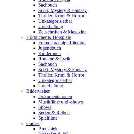
Sachbuch
SciFi, Mystery & Fantasy
Thriller, Krimi & Horror
Unkategorisierbar
Unterhaltung
Zeitschriften & Magazine
Hörbücher & Hörspiele
Fremdsprachige Literatur
Jugendbuch
Kinderbuch
Romane & Lyrik
Sachbuch
SciFi, Mystery & Fantasy
Thriller, Krimi & Horror
Unkategorisierbar
Unterhaltung
Bilderwelten
Dokumentationen
Musikfilme und -shows
Shows
Serien & Reihen
Spielfilme
Games
Brettspiele