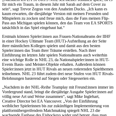
für mich ein Traum, in diesem Jahr mit Sarah auf dem Cover zu
sein“, sagt Trevor Zegras von den Anaheim Ducks. „Ich kann es
kaum erwarten, die diesjährige Version mit meinen Freunden und
Mitspielern zu zocken und freue mich, dass die Fans meinen Flip-
Pass aus Michigan spielen können, den das Team von EA SPORTS
tatsächlich in das Spiel eingebaut hat.“
Erstmals können Spieler:innen aus Frauen-Nationalteams der IIHF
in einer Hockey Ultimate Team (HUT)-Aufstellung an der Seite
ihrer männlichen Kollegen spielen und damit aus den besten
Spieler:innen das Team ihrer Träume erstellen. Nach ihrer
Einführung im letzten Jahr spielen Nationalteams auch weiterhin
eine wichtige Rolle in NHL 23, da Nationalspieler:innen in HUT-
Events Basis- und Meister-Objekte erhalten. Außerdem können
Spieler:innen jetzt in HUT Rivals an neuen rotierenden Spielthemen
teilnehmen. NHL 23 führt zudem drei neue Stufen von HUT Rivals-
Belohnungen basierend auf Siegen oder Siegesserien ein.
„Nachdem in der NHL-Reihe Teamplay mit Freund:innen immer im
Vordergrund stand, bringt die diesjährige Ausgabe Spieler:innen auf
völlig neue Art und Weise zusammen“, sagt Mike Inglehart,
Creative Director bei EA Vancouver. „Von der Einführung
weiblicher Spielerinnen bis zur zukünftigen Implementierung von
plattformübergreifendem Matchmaking spiegelt NHL 23 die
wachsende Fanbase des Eishockeys wider und betont, dass man