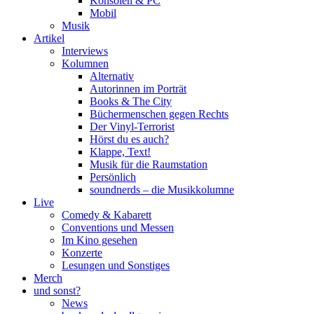
Konsolen & PC
Mobil
Musik
Artikel
Interviews
Kolumnen
Alternativ
Autorinnen im Porträt
Books & The City
Büchermenschen gegen Rechts
Der Vinyl-Terrorist
Hörst du es auch?
Klappe, Text!
Musik für die Raumstation
Persönlich
soundnerds – die Musikkolumne
Live
Comedy & Kabarett
Conventions und Messen
Im Kino gesehen
Konzerte
Lesungen und Sonstiges
Merch
und sonst?
News