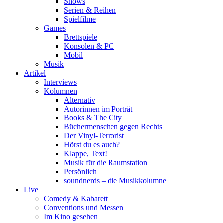
Shows
Serien & Reihen
Spielfilme
Games
Brettspiele
Konsolen & PC
Mobil
Musik
Artikel
Interviews
Kolumnen
Alternativ
Autorinnen im Porträt
Books & The City
Büchermenschen gegen Rechts
Der Vinyl-Terrorist
Hörst du es auch?
Klappe, Text!
Musik für die Raumstation
Persönlich
soundnerds – die Musikkolumne
Live
Comedy & Kabarett
Conventions und Messen
Im Kino gesehen