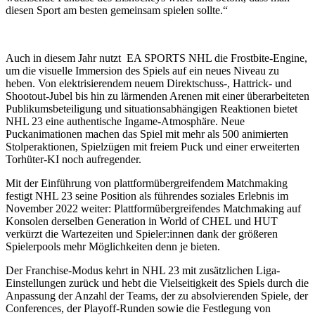
diesen Sport am besten gemeinsam spielen sollte.“
Auch in diesem Jahr nutzt EA SPORTS NHL die Frostbite-Engine,
um die visuelle Immersion des Spiels auf ein neues Niveau zu
heben. Von elektrisierendem neuem Direktschuss-, Hattrick- und
Shootout-Jubel bis hin zu lärmenden Arenen mit einer überarbeiteten
Publikumsbeteiligung und situationsabhängigen Reaktionen bietet
NHL 23 eine authentische Ingame-Atmosphäre. Neue
Puckanimationen machen das Spiel mit mehr als 500 animierten
Stolperaktionen, Spielzügen mit freiem Puck und einer erweiterten
Torhüter-KI noch aufregender.
Mit der Einführung von plattformübergreifendem Matchmaking
festigt NHL 23 seine Position als führendes soziales Erlebnis im
November 2022 weiter: Plattformübergreifendes Matchmaking auf
Konsolen derselben Generation in World of CHEL und HUT
verkürzt die Wartezeiten und Spieler:innen dank der größeren
Spielerpools mehr Möglichkeiten denn je bieten.
Der Franchise-Modus kehrt in NHL 23 mit zusätzlichen Liga-
Einstellungen zurück und hebt die Vielseitigkeit des Spiels durch die
Anpassung der Anzahl der Teams, der zu absolvierenden Spiele, der
Conferences, der Playoff-Runden sowie die Festlegung von